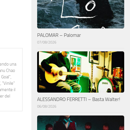
PALOMAR – Palomar
07/08/2026
idendo una
Manu Chao
 Goal",
 "Vinile"
namente il
er del
ALESSANDRO FERRETTI – Basta Walter!
06/08/2026