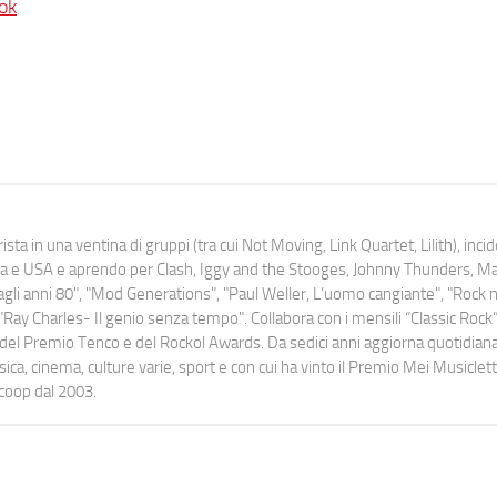
ok
ista in una ventina di gruppi (tra cui Not Moving, Link Quartet, Lilith), inc
uropa e USA e aprendo per Clash, Iggy and the Stooges, Johnny Thunders, 
o dagli anni 80", "Mod Generations", "Paul Weller, L’uomo cangiante", "Rock n
Ray Charles- Il genio senza tempo". Collabora con i mensili “Classic Rock”,
urati del Premio Tenco e del Rockol Awards. Da sedici anni aggiorna quotidia
a, cinema, culture varie, sport e con cui ha vinto il Premio Mei Musiclett
ocoop dal 2003.