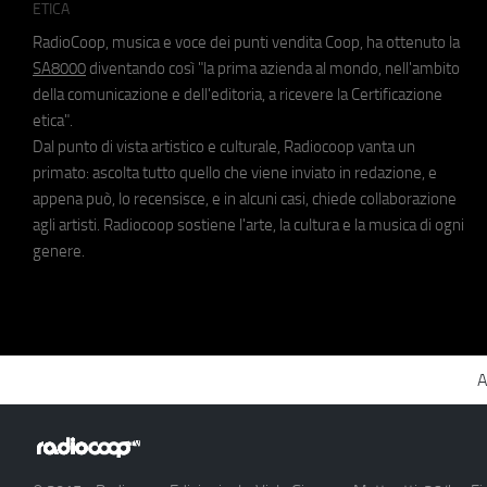
ETICA
RadioCoop, musica e voce dei punti vendita Coop, ha ottenuto la
SA8000
diventando così "la prima azienda al mondo, nell'ambito
della comunicazione e dell'editoria, a ricevere la Certificazione
etica".
Dal punto di vista artistico e culturale, Radiocoop vanta un
primato: ascolta tutto quello che viene inviato in redazione, e
appena può, lo recensisce, e in alcuni casi, chiede collaborazione
agli artisti. Radiocoop sostiene l'arte, la cultura e la musica di ogni
genere.
A