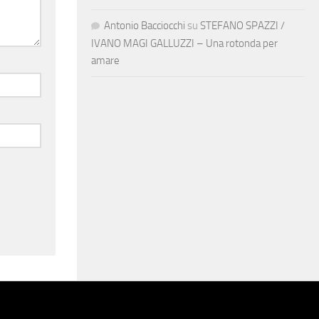
Antonio Bacciocchi
su
STEFANO SPAZZI /
IVANO MAGI GALLUZZI – Una rotonda per
amare