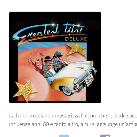
La band bresciana rimasterizza l’album che le diede succes
influenze anni 60 e tanto altro, a cui si aggiunge un’ampi