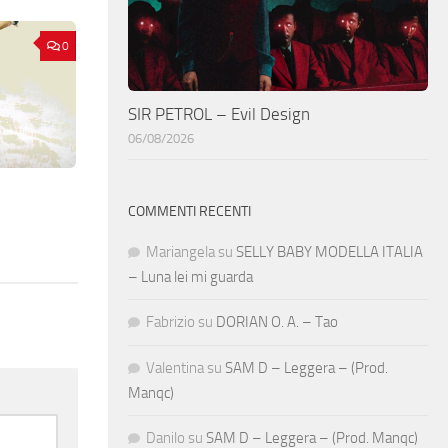
0
SIR PETROL – Evil Design
06/08/2026
COMMENTI RECENTI
Mariangela
su
SELLY BABY MODELLA ITALIA
– Luna lei mi guarda
Fabrizio
su
DORIAN O. A. – Tao
Valentina
su
SAM D – Leggera – (Prod.
Manqc)
Danilo
su
SAM D – Leggera – (Prod. Manqc)