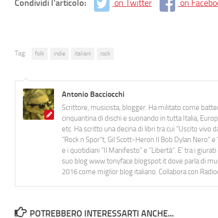
Condividi l'articolo:
on Twitter
on Facebo
Tag:
folk
indie
italiani
rock
Antonio Bacciocchi
Scrittore, musicista, blogger. Ha militato come batter
cinquantina di dischi e suonando in tutta Italia, E
etc. Ha scritto una decina di libri tra cui "Uscito viv
"Rock n Spor"t, Gil Scott-Heron Il Bob Dylan Nero" e "
e i quotidiani “Il Manifesto” e “Libertà”. E' tra i gi
suo blog www.tonyface.blogspot.it dove parla di music
2016 come miglior blog italiano. Collabora con Radi
POTREBBERO INTERESSARTI ANCHE...