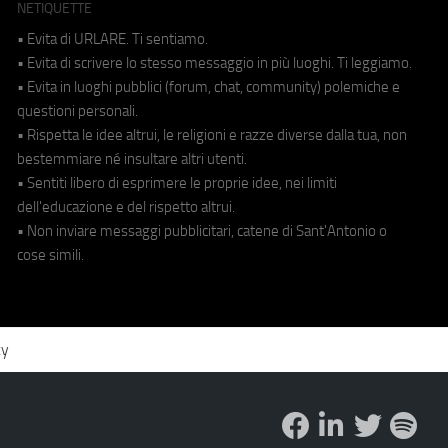
NETIQUETTE
• Evita di URLARE. Ti sentiamo.
• Evita di scrivere lo stesso messaggio in più luoghi. Ti leggiamo.
• Evita in luoghi pubblici (forum, chat, community) polemiche e
questioni personali.
• Rispetta le idee altrui, le religioni e razze diverse dalla tua, non
bestemmiare né insultare altri utenti.
• Sentiti libero di esprimere le proprie idee, nei limiti
dell'educazione e del rispetto altrui.
• Non inviare messaggi pubblicitari, catene di Sant'Antonio o
cose simili.
cy