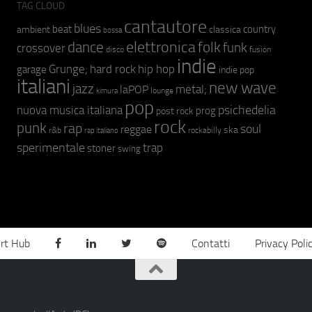
TAG CLOUD
cantautore
blues
beat
country
ambient
classica
bossa
elettronica
dance
folk
funk
crossover
fusion
disco
indie
hip hop
Grunge;
hard rock
garage
indie pop
italiani
new wave
jazz
metal;
laPOP
lounge
kimura
pop
psichedelia
nuova musica italiana
prog
post rock
rock
punk
rap
soul
reggae
ska
r&b
rockabilly
rap italiano
sperimentale
trap
stoner
swing
rt Hub
Contatti
Privacy Poli