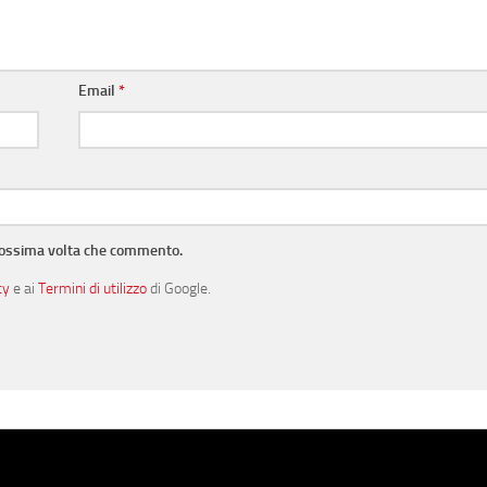
Email
*
prossima volta che commento.
cy
e ai
Termini di utilizzo
di Google.