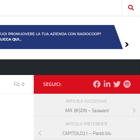
0
SEGUICI:
ARTICOLO SUCCESSIVO
MR. BISON – Seaward
ARTICOLO PRECEDENTE
CAPITOLO21 – Pareti blu