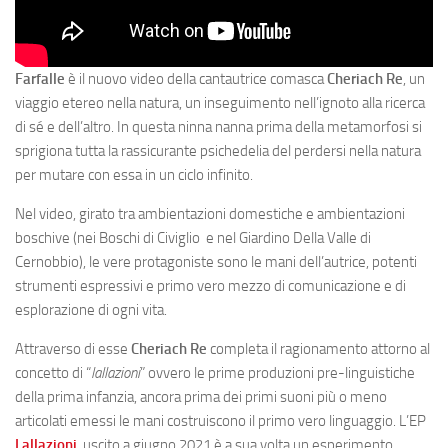
Farfalle
è il nuovo video della cantautrice comasca
Cheriach Re
, un
viaggio etereo nella natura, un inseguimento nell’ignoto alla ricerca
di sé e dell’altro. In questa ninna nanna prima della metamorfosi si
sprigiona tutta la rassicurante psichedelia del perdersi nella natura
per mutare con essa in un ciclo infinito.
Nel video, girato tra ambientazioni domestiche e ambientazioni
boschive (nei Boschi di Civiglio e nel Giardino Della Valle di
Cernobbio), le vere protagoniste sono le mani dell’autrice, potenti
strumenti espressivi e primo vero mezzo di comunicazione e di
esplorazione di ogni vita.
Attraverso di esse
Cheriach Re
completa il ragionamento attorno al
concetto di “
lallazioni
” ovvero le prime produzioni pre-linguistiche
della prima infanzia, ancora prima dei primi suoni più o meno
articolati emessi le mani costruiscono il primo vero linguaggio. L’EP
Lallazioni
, uscito a giugno 2021 è a sua volta un esperimento