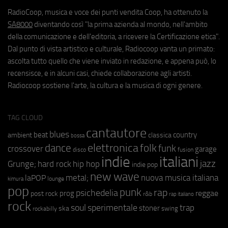
RadioCoop, musica e voce dei punti vendita Coop, ha ottenuto la
SA8000
diventando così "la prima azienda al mondo, nell'ambito
della comunicazione e dell'editoria, a ricevere la Certificazione etica".
Dal punto di vista artistico e culturale, Radiocoop vanta un primato:
ascolta tutto quello che viene inviato in redazione, e appena può, lo
recensisce, e in alcuni casi, chiede collaborazione agli artisti.
Radiocoop sostiene l'arte, la cultura e la musica di ogni genere.
TAG CLOUD
cantautore
blues
beat
country
ambient
classica
bossa
elettronica
dance
folk
funk
crossover
garage
fusion
disco
indie
italiani
jazz
hip hop
Grunge;
hard rock
indie pop
new wave
metal;
nuova musica italiana
laPOP
lounge
kimura
pop
punk
rap
psichedelia
reggae
prog
post rock
r&b
rap italiano
rock
soul
sperimentale
trap
stoner
ska
swing
rockabilly