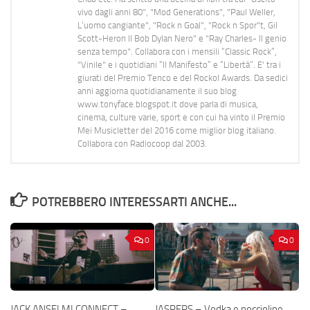
vivo dagli anni 80", "Mod Generations", "Paul Weller,
L’uomo cangiante", "Rock n Goal", "Rock n Spor"t, Gil
Scott-Heron Il Bob Dylan Nero" e "Ray Charles- Il genio
senza tempo". Collabora con i mensili “Classic Rock”,
"Vinile" e i quotidiani “Il Manifesto” e “Libertà”. E' tra i
giurati del Premio Tenco e del Rockol Awards. Da sedici
anni aggiorna quotidianamente il suo blog
www.tonyface.blogspot.it dove parla di musica,
cinema, culture varie, sport e con cui ha vinto il Premio
Mei Musicletter del 2016 come miglior blog italiano.
Collabora con Radiocoop dal 2003.
POTREBBERO INTERESSARTI ANCHE...
0
0
JACK ANSELMI CONNECT –
JASPERS – Vodka e noccioline