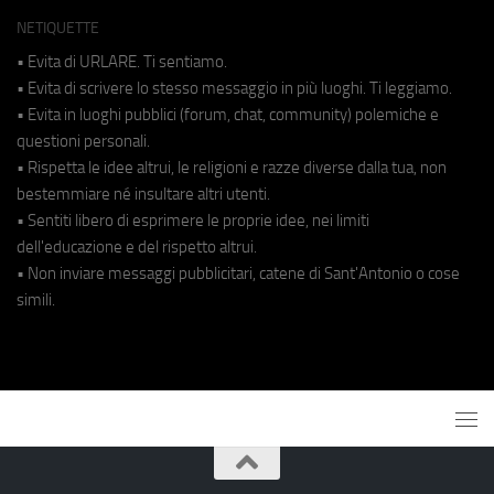
NETIQUETTE
• Evita di URLARE. Ti sentiamo.
• Evita di scrivere lo stesso messaggio in più luoghi. Ti leggiamo.
• Evita in luoghi pubblici (forum, chat, community) polemiche e
questioni personali.
• Rispetta le idee altrui, le religioni e razze diverse dalla tua, non
bestemmiare né insultare altri utenti.
• Sentiti libero di esprimere le proprie idee, nei limiti
dell'educazione e del rispetto altrui.
• Non inviare messaggi pubblicitari, catene di Sant'Antonio o cose
simili.