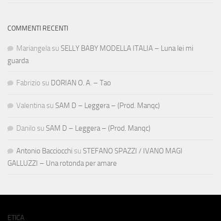
COMMENTI RECENTI
Mariangela
su
SELLY BABY MODELLA ITALIA – Luna lei mi
guarda
Fabrizio
su
DORIAN O. A. – Tao
Valentina
su
SAM D – Leggera – (Prod. Manqc)
Danilo
su
SAM D – Leggera – (Prod. Manqc)
Antonio Bacciocchi
su
STEFANO SPAZZI / IVANO MAGI
GALLUZZI – Una rotonda per amare
ETICA