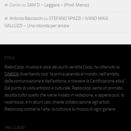
Danilo
su
SAM D – Leggera – (Prod. Manqc)
Antonio Bacciocchi
su
STEFANO SPAZZI / IVANO MAGI
GALLUZZI – Una rotonda per amare
ETICA
RadioCoop, musica e voce dei punti vendita Coop, ha ottenuto la
SA8000
diventando così "la prima azienda al mondo, nell'ambito
della comunicazione e dell'editoria, a ricevere la Certificazione etica".
Dal punto di vista artistico e culturale, Radiocoop vanta un primato:
ascolta tutto quello che viene inviato in redazione, e appena può, lo
recensisce, e in alcuni casi, chiede collaborazione agli artisti.
Radiocoop sostiene l'arte, la cultura e la musica di ogni genere.
TAG CLOUD