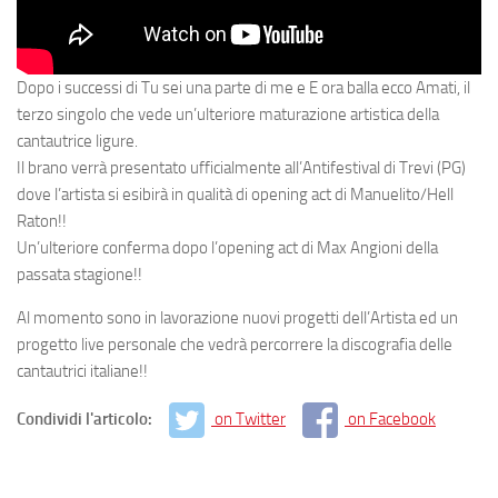
Dopo i successi di Tu sei una parte di me e E ora balla ecco Amati, il
terzo singolo che vede un’ulteriore maturazione artistica della
cantautrice ligure.
Il brano verrà presentato ufficialmente all’Antifestival di Trevi (PG)
dove l’artista si esibirà in qualità di opening act di Manuelito/Hell
Raton!!
Un’ulteriore conferma dopo l’opening act di Max Angioni della
passata stagione!!
Al momento sono in lavorazione nuovi progetti dell’Artista ed un
progetto live personale che vedrà percorrere la discografia delle
cantautrici italiane!!
Condividi l'articolo:
on Twitter
on Facebook