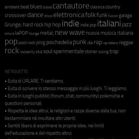
cantautore
blues
beat
country
ambient
classica
bossa
elettronica
dance
folk
funk
crossover
garage
fusion
disco
indie
italiani
jazz
hip hop
Grunge;
hard rock
indie pop
new wave
metal;
nuova musica italiana
laPOP
lounge
kimura
pop
punk
rap
psichedelia
reggae
prog
post rock
r&b
rap italiano
rock
soul
sperimentale
trap
stoner
ska
swing
rockabilly
NETIQUETTE
• Evita di URLARE. Ti sentiamo.
• Evita di scrivere lo stesso messaggio in più luoghi. Ti leggiamo.
• Evita in luoghi pubblici (forum, chat, community) polemiche e
questioni personali.
• Rispetta le idee altrui, le religioni e razze diverse dalla tua, non
bestemmiare né insultare altri utenti.
• Sentiti libero di esprimere le proprie idee, nei limiti
dell'educazione e del rispetto altrui.