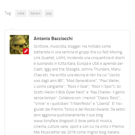
Tag:
indie
italiani
pop
Antonio Bacciocchi
Scrittore, musicista, blogger. Ha militato come
batterista in una ventina di gruppi (tra cui Not Moving,
Link Quartet, Lilith), incidendo una cinquantina di dischi
e suonando in tutta Italia, Europa e USA e aprendo per
Clash, Iggy and the Stooges, Johnny Thunders, Manu
Chao etc. Ha scritto una decina di libri tra cui "Uscito
vivo dagli anni 80", "Mod Generations", "Paul Weller,
L’uomo cangiante", "Rock n Goal", "Rock n Spor"t, Gil
Scott-Heron Il Bob Dylan Nero" e "Ray Charles- Il genio
senza tempo". Collabora con i mensili “Classic Rock”,
"Vinile" e i quotidiani “Il Manifesto” e “Libertà”. E' tra i
giurati del Premio Tenco e del Rockol Awards. Da sedici
anni aggiorna quotidianamente il suo blog
www.tonyface.blogspot.it dove parla di musica,
cinema, culture varie, sport e con cui ha vinto il Premio
Mei Musicletter del 2016 come miglior blog italiano.