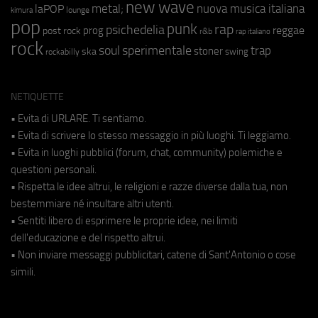
new wave
metal;
nuova musica italiana
laPOP
lounge
kimura
pop
punk
rap
psichedelia
reggae
prog
post rock
r&b
rap italiano
rock
soul
sperimentale
trap
stoner
ska
swing
rockabilly
NETIQUETTE
• Evita di URLARE. Ti sentiamo.
• Evita di scrivere lo stesso messaggio in più luoghi. Ti leggiamo.
• Evita in luoghi pubblici (forum, chat, community) polemiche e
questioni personali.
• Rispetta le idee altrui, le religioni e razze diverse dalla tua, non
bestemmiare né insultare altri utenti.
• Sentiti libero di esprimere le proprie idee, nei limiti
dell'educazione e del rispetto altrui.
• Non inviare messaggi pubblicitari, catene di Sant'Antonio o cose
simili.