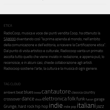
ETICA
RadioCoop, musica e voce dei punti vendita Coop, ha ottenuto la
SA8000
diventando così "la prima azienda al mondo, nell'ambito
della comunicazione e dell'editoria, a ricevere la Certificazione etica".
Dal punto di vista artistico e culturale, Radiocoop vanta un primato:
ascolta tutto quello che viene inviato in redazione, e appena può, lo
recensisce, e in alcuni casi, chiede collaborazione agli artisti.
Radiocoop sostiene l'arte, la cultura e la musica di ogni genere.
TAG CLOUD
cantautore
blues
beat
country
ambient
classica
bossa
elettronica
dance
folk
funk
crossover
garage
fusion
disco
indie
italiani
jazz
hip hop
Grunge;
hard rock
indie pop