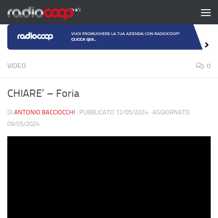
Salta al contenuto
VIDEO
0
CHIARE’ – Foria
DI
ANTONIO BACCIOCCHI
· PUBBLICATO
12/05/2024
· AGGIORNATO
09/05/2024