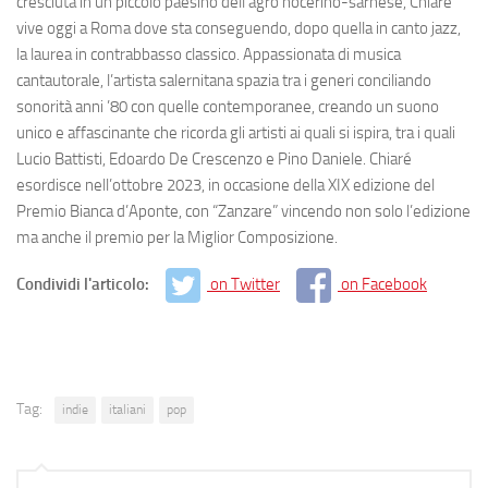
cresciuta in un piccolo paesino dell’agro nocerino-sarnese, Chiaré
vive oggi a Roma dove sta conseguendo, dopo quella in canto jazz,
la laurea in contrabbasso classico. Appassionata di musica
cantautorale, l’artista salernitana spazia tra i generi conciliando
sonorità anni ’80 con quelle contemporanee, creando un suono
unico e affascinante che ricorda gli artisti ai quali si ispira, tra i quali
Lucio Battisti, Edoardo De Crescenzo e Pino Daniele. Chiaré
esordisce nell’ottobre 2023, in occasione della XIX edizione del
Premio Bianca d’Aponte, con “Zanzare” vincendo non solo l’edizione
ma anche il premio per la Miglior Composizione.
Condividi l'articolo:
on Twitter
on Facebook
Tag:
indie
italiani
pop