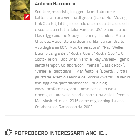
Antonio Bacciocchi
Scrittore, musicista, blogger. Ha militato come
batterista in una ventina di gruppi (tra cui Not Moving,
Link Quartet, Lilith), incidendo una cinquantina di dischi
e suonando in tutta Italia, Europa e USA e aprendo per
Clash, Iggy and the Stooges, Johnny Thunders, Manu
Chao etc. Ha scritto una decina di libri tra cui "Uscito
vivo dagli anni 80", "Mod Generations", "Paul Weller,
L’uomo cangiante", "Rock n Goal", "Rock n Spor"t, Gil
Scott-Heron Il Bob Dylan Nero" e "Ray Charles- Il genio
senza tempo". Collabora con i mensili “Classic Rock”,
"Vinile" e i quotidiani “Il Manifesto” e “Libertà”. E' tra i
giurati del Premio Tenco e del Rockol Awards. Da sedici
anni aggiorna quotidianamente il suo blog
www.tonyface.blogspot.it dove parla di musica,
cinema, culture varie, sport e con cui ha vinto il Premio
Mei Musicletter del 2016 come miglior blog italiano.
Collabora con Radiocoop dal 2003.
POTREBBERO INTERESSARTI ANCHE...