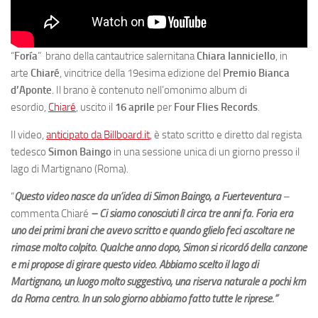
“
Foría
” brano della cantautrice salernitana
Chiara Ianniciello
, in
arte
Chiaré
, vincitrice della 19esima edizione del
Premio Bianca
d’Aponte
. Il brano è contenuto nell’omonimo album di
esordio,
Chiaré
, uscito il
16 aprile
per
Four Flies Records
.
Il video,
anticipato da Billboard.it
, è stato scritto e diretto dal regista
tedesco
Simon Baingo
in una sessione unica di un giorno presso il
lago di Martignano (Roma).
“
Questo video nasce da un’idea di Simon Baingo, a Fuerteventura
–
commenta Chiaré
– Ci siamo conosciuti lì circa tre anni fa. Foria era
uno dei primi brani che avevo scritto e quando glielo feci ascoltare ne
rimase molto colpito. Qualche anno dopo, Simon si ricordó della canzone
e mi propose di girare questo video. Abbiamo scelto il lago di
Martignano, un luogo molto suggestivo, una riserva naturale a pochi km
da Roma centro. In un solo giorno abbiamo fatto tutte le riprese.”