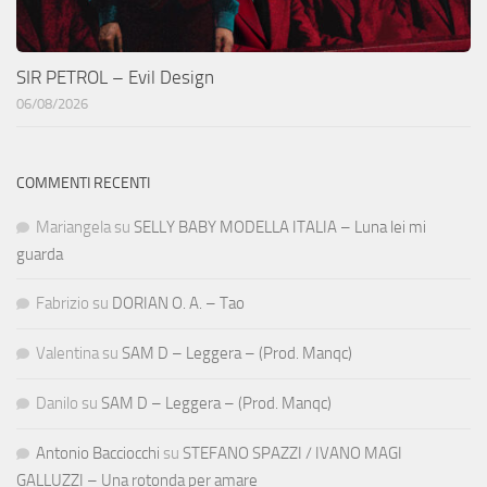
SIR PETROL – Evil Design
06/08/2026
COMMENTI RECENTI
Mariangela
su
SELLY BABY MODELLA ITALIA – Luna lei mi
guarda
Fabrizio
su
DORIAN O. A. – Tao
Valentina
su
SAM D – Leggera – (Prod. Manqc)
Danilo
su
SAM D – Leggera – (Prod. Manqc)
Antonio Bacciocchi
su
STEFANO SPAZZI / IVANO MAGI
GALLUZZI – Una rotonda per amare