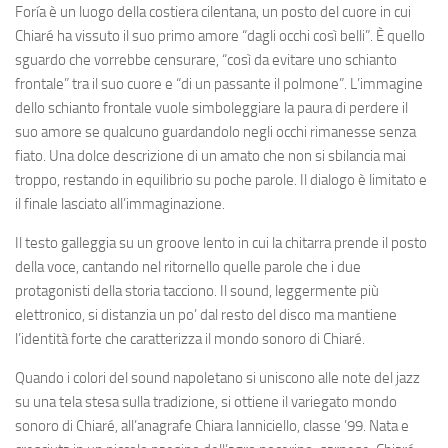
Foría è un luogo della costiera cilentana, un posto del cuore in cui
Chiaré ha vissuto il suo primo amore “dagli occhi così belli”. È quello
sguardo che vorrebbe censurare, “così da evitare uno schianto
frontale” tra il suo cuore e “di un passante il polmone”. L’immagine
dello schianto frontale vuole simboleggiare la paura di perdere il
suo amore se qualcuno guardandolo negli occhi rimanesse senza
fiato. Una dolce descrizione di un amato che non si sbilancia mai
troppo, restando in equilibrio su poche parole. Il dialogo è limitato e
il finale lasciato all’immaginazione.
Il testo galleggia su un groove lento in cui la chitarra prende il posto
della voce, cantando nel ritornello quelle parole che i due
protagonisti della storia tacciono. Il sound, leggermente più
elettronico, si distanzia un po’ dal resto del disco ma mantiene
l’identità forte che caratterizza il mondo sonoro di Chiaré.
Quando i colori del sound napoletano si uniscono alle note del jazz
su una tela stesa sulla tradizione, si ottiene il variegato mondo
sonoro di Chiaré, all’anagrafe Chiara Ianniciello, classe ’99. Nata e