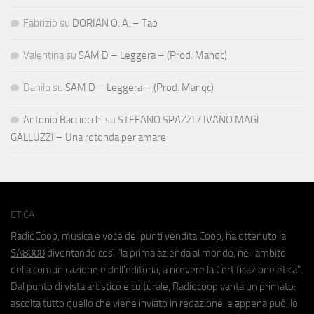
Fabrizio
su
DORIAN O. A. – Tao
Valentina
su
SAM D – Leggera – (Prod. Manqc)
Danilo
su
SAM D – Leggera – (Prod. Manqc)
Antonio Bacciocchi
su
STEFANO SPAZZI / IVANO MAGI
GALLUZZI – Una rotonda per amare
ETICA
RadioCoop, musica e voce dei punti vendita Coop, ha ottenuto la
SA8000
diventando così "la prima azienda al mondo, nell'ambito
della comunicazione e dell'editoria, a ricevere la Certificazione etica".
Dal punto di vista artistico e culturale, Radiocoop vanta un primato:
ascolta tutto quello che viene inviato in redazione, e appena può, lo