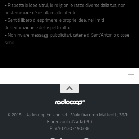
• Rispetta le idee altrui, le religioni e razze diverse dalla tua, non
bestemmiare né insultare altri utenti.
• Sentiti libero di esprimere le proprie idee, nei limiti
dell'educazione e del rispetto altrui.
• Non inviare messaggi pubblicitari, catene di Sant'Antonio o cose
simili.
© 2015 - Radiocoop Edizioni srl - Viale Giacomo Matteotti, 36/b -
Fiorenzuola d'Arda (PC)
P.IVA: 01307190338