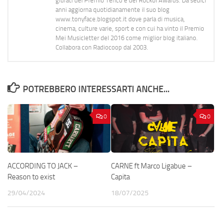
giurati del Premio Tenco e del Rockol Awards. Da sedici
anni aggiorna quotidianamente il suo blog
www.tonyface.blogspot.it dove parla di musica,
cinema, culture varie, sport e con cui ha vinto il Premio
Mei Musicletter del 2016 come miglior blog italiano.
Collabora con Radiocoop dal 2003.
POTREBBERO INTERESSARTI ANCHE...
0
0
ACCORDING TO JACK –
CARNE ft Marco Ligabue –
Reason to exist
Capita
29/04/2024
18/07/2025