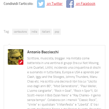
Condividi l'articolo:
on Twitter
on Facebook
Tag:
cantautore
indie
italiani
pop
Antonio Bacciocchi
Scrittore, musicista, blogger. Ha militato come
batterista in una ventina di gruppi (tra cui Not Moving,
Link Quartet, Lilith), incidendo una cinquantina di dischi
e suonando in tutta Italia, Europa e USA e aprendo per
Clash, Iggy and the Stooges, Johnny Thunders, Manu
Chao etc. Ha scritto una decina di libri tra cui "Uscito
vivo dagli anni 80", "Mod Generations", "Paul Weller,
L’uomo cangiante", "Rock n Goal", "Rock n Spor"t, Gil
Scott-Heron Il Bob Dylan Nero" e "Ray Charles- Il genio
senza tempo". Collabora con i mensili “Classic Rock”,
"Vinile" e i quotidiani “Il Manifesto” e “Libertà”. E' tra i