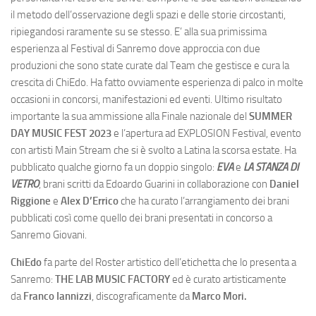
il metodo dell’osservazione degli spazi e delle storie circostanti,
ripiegandosi raramente su se stesso. E’ alla sua primissima
esperienza al Festival di Sanremo dove approccia con due
produzioni che sono state curate dal Team che gestisce e cura la
crescita di ChiEdo. Ha fatto ovviamente esperienza di palco in molte
occasioni in concorsi, manifestazioni ed eventi. Ultimo risultato
importante la sua ammissione alla Finale nazionale del
SUMMER
DAY MUSIC FEST 2023
e l’apertura ad EXPLOSION Festival, evento
con artisti Main Stream che si è svolto a Latina la scorsa estate. Ha
pubblicato qualche giorno fa un doppio singolo:
EVA
e
LA STANZA DI
VETRO
, brani scritti da Edoardo Guarini in collaborazione con
Daniel
Riggione
e
Alex D’Errico
che ha curato l’arrangiamento dei brani
pubblicati così come quello dei brani presentati in concorso a
Sanremo Giovani.
ChiEdo
fa parte del Roster artistico dell’etichetta che lo presenta a
Sanremo:
THE LAB MUSIC FACTORY
ed è curato artisticamente
da
Franco Iannizzi
, discograficamente da
Marco Mori.