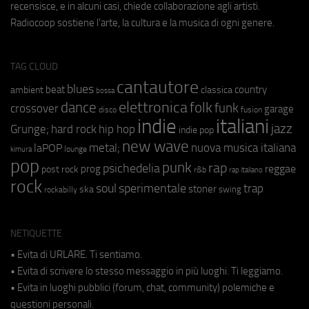
recensisce, e in alcuni casi, chiede collaborazione agli artisti.
Radiocoop sostiene l'arte, la cultura e la musica di ogni genere.
TAG CLOUD
cantautore
blues
beat
country
ambient
classica
bossa
elettronica
dance
folk
funk
crossover
garage
fusion
disco
indie
italiani
jazz
hip hop
Grunge;
hard rock
indie pop
new wave
metal;
nuova musica italiana
laPOP
lounge
kimura
pop
punk
rap
psichedelia
reggae
prog
post rock
r&b
rap italiano
rock
soul
sperimentale
trap
stoner
ska
swing
rockabilly
NETIQUETTE
• Evita di URLARE. Ti sentiamo.
• Evita di scrivere lo stesso messaggio in più luoghi. Ti leggiamo.
• Evita in luoghi pubblici (forum, chat, community) polemiche e
questioni personali.