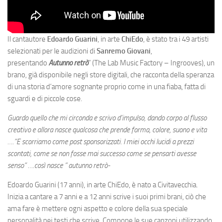
Il cantautore
Edoardo Guarini
, in arte
ChiEdo
, è stato tra i 49 artisti
selezionati per le audizioni di
Sanremo Giovani
,
presentando
Autunno retrò
” (The Lab Music Factory – Ingrooves), un
brano, già disponibile negli store digitali, che racconta della speranza
di una storia d’amore sognante proprio come in una fiaba, fatta di
sguardi e di piccole cose.
Guardo quello che mi circonda e scrivo d’impulso, dando corpo al flusso
creativo e allora nasce qualcosa che prende forma, colore, suono e vita
….”E scorriamo come post sponsorizzati. I miei occhi lucidi a prezzi
scontati, come se non fosse mai successo come se pensarti avesse
senso” ….così nasce ” autunno retrò-
Edoardo Guarini (17 anni), in arte ChiEdo, è nato a Civitavecchia.
Inizia a cantare a 7 anni e a 12 anni scrive i suoi primi brani, ciò che
ama fare è mettere ogni aspetto e colore della sua speciale
personalità nei testi che scrive. Compone le sue canzoni utilizzando