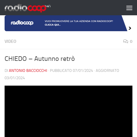
Salta al contenuto
VIDEO
0
CHIEDO – Autunno retrò
DI
ANTONIO BACCIOCCHI
· PUBBLICATO
07/01/2024
· AGGIORNATO
03/01/2024