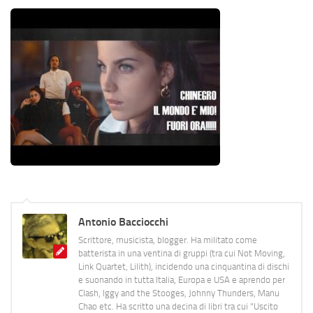
Antonio Bacciocchi
Scrittore, musicista, blogger. Ha militato come
batterista in una ventina di gruppi (tra cui Not Moving,
Link Quartet, Lilith), incidendo una cinquantina di dischi
e suonando in tutta Italia, Europa e USA e aprendo per
Clash, Iggy and the Stooges, Johnny Thunders, Manu
Chao etc. Ha scritto una decina di libri tra cui "Uscito