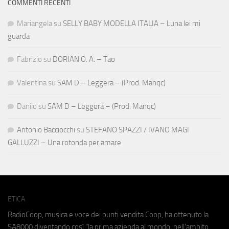
COMMENTI RECENTI
Mariangela
su
SELLY BABY MODELLA ITALIA – Luna lei mi
guarda
Fabrizio
su
DORIAN O. A. – Tao
Valentina
su
SAM D – Leggera – (Prod. Manqc)
Danilo
su
SAM D – Leggera – (Prod. Manqc)
Antonio Bacciocchi
su
STEFANO SPAZZI / IVANO MAGI
GALLUZZI – Una rotonda per amare
ETICA
RadioCoop, musica e voce dei punti vendita Coop, ha ottenuto la
SA8000
diventando così "la prima azienda al mondo, nell'ambito