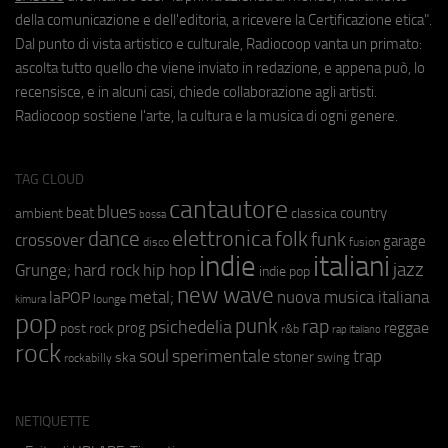
della comunicazione e dell'editoria, a ricevere la Certificazione etica".
Dal punto di vista artistico e culturale, Radiocoop vanta un primato:
ascolta tutto quello che viene inviato in redazione, e appena può, lo
recensisce, e in alcuni casi, chiede collaborazione agli artisti.
Radiocoop sostiene l'arte, la cultura e la musica di ogni genere.
TAG CLOUD
cantautore
blues
beat
country
ambient
classica
bossa
elettronica
dance
folk
funk
crossover
garage
fusion
disco
indie
italiani
jazz
hip hop
Grunge;
hard rock
indie pop
new wave
metal;
nuova musica italiana
laPOP
lounge
kimura
pop
punk
rap
psichedelia
reggae
prog
post rock
r&b
rap italiano
rock
soul
sperimentale
trap
stoner
ska
swing
rockabilly
NETIQUETTE