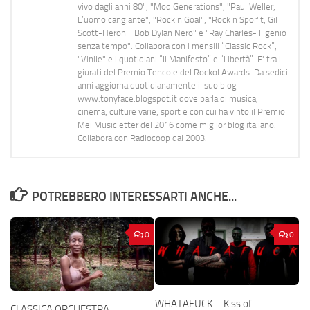
vivo dagli anni 80", "Mod Generations", "Paul Weller,
L’uomo cangiante", "Rock n Goal", "Rock n Spor"t, Gil
Scott-Heron Il Bob Dylan Nero" e "Ray Charles- Il genio
senza tempo". Collabora con i mensili “Classic Rock”,
"Vinile" e i quotidiani “Il Manifesto” e “Libertà”. E' tra i
giurati del Premio Tenco e del Rockol Awards. Da sedici
anni aggiorna quotidianamente il suo blog
www.tonyface.blogspot.it dove parla di musica,
cinema, culture varie, sport e con cui ha vinto il Premio
Mei Musicletter del 2016 come miglior blog italiano.
Collabora con Radiocoop dal 2003.
POTREBBERO INTERESSARTI ANCHE...
0
0
WHATAFUCK – Kiss of
CLASSICA ORCHESTRA