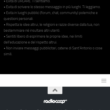
• Evita di URLARE. Ti sentiamo.
• Evita di scrivere lo stesso messaggio in più luoghi. Ti leggiamo.
• Evita in luoghi pubblici (forum, chat, community) polemiche e
questioni personali.
• Rispetta le idee altrui, le religioni e razze diverse dalla tua, non
bestemmiare né insultare altri utenti.
• Sentiti libero di esprimere le proprie idee, nei limiti
dell'educazione e del rispetto altrui.
• Non inviare messaggi pubblicitari, catene di Sant'Antonio o cose
simili.