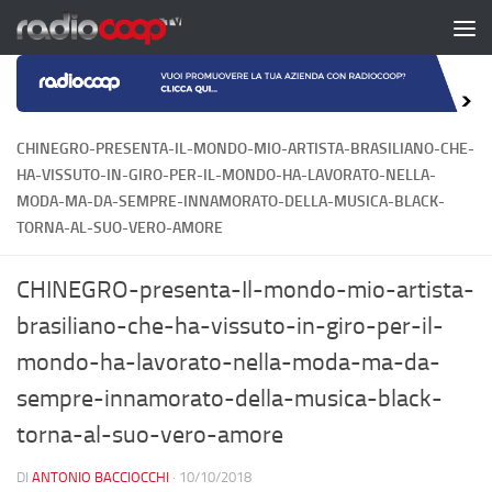
Salta al contenuto
CHINEGRO-PRESENTA-IL-MONDO-MIO-ARTISTA-BRASILIANO-CHE-
HA-VISSUTO-IN-GIRO-PER-IL-MONDO-HA-LAVORATO-NELLA-
MODA-MA-DA-SEMPRE-INNAMORATO-DELLA-MUSICA-BLACK-
TORNA-AL-SUO-VERO-AMORE
CHINEGRO-presenta-Il-mondo-mio-artista-
brasiliano-che-ha-vissuto-in-giro-per-il-
mondo-ha-lavorato-nella-moda-ma-da-
sempre-innamorato-della-musica-black-
torna-al-suo-vero-amore
DI
ANTONIO BACCIOCCHI
·
10/10/2018