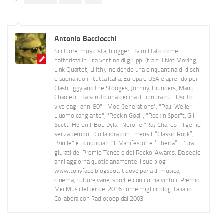
Antonio Bacciocchi
Scrittore, musicista, blogger. Ha militato come
batterista in una ventina di gruppi (tra cui Not Moving,
Link Quartet, Lilith), incidendo una cinquantina di dischi
e suonando in tutta Italia, Europa e USA e aprendo per
Clash, Iggy and the Stooges, Johnny Thunders, Manu
Chao etc. Ha scritto una decina di libri tra cui "Uscito
vivo dagli anni 80", "Mod Generations", "Paul Weller,
L’uomo cangiante", "Rock n Goal", "Rock n Spor"t, Gil
Scott-Heron Il Bob Dylan Nero" e "Ray Charles- Il genio
senza tempo". Collabora con i mensili “Classic Rock”,
"Vinile" e i quotidiani “Il Manifesto” e “Libertà”. E' tra i
giurati del Premio Tenco e del Rockol Awards. Da sedici
anni aggiorna quotidianamente il suo blog
www.tonyface.blogspot.it dove parla di musica,
cinema, culture varie, sport e con cui ha vinto il Premio
Mei Musicletter del 2016 come miglior blog italiano.
Collabora con Radiocoop dal 2003.