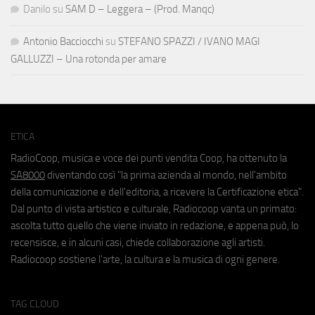
Danilo
su
SAM D – Leggera – (Prod. Manqc)
Antonio Bacciocchi
su
STEFANO SPAZZI / IVANO MAGI
GALLUZZI – Una rotonda per amare
ETICA
RadioCoop, musica e voce dei punti vendita Coop, ha ottenuto la
SA8000
diventando così "la prima azienda al mondo, nell'ambito
della comunicazione e dell'editoria, a ricevere la Certificazione etica".
Dal punto di vista artistico e culturale, Radiocoop vanta un primato:
ascolta tutto quello che viene inviato in redazione, e appena può, lo
recensisce, e in alcuni casi, chiede collaborazione agli artisti.
Radiocoop sostiene l'arte, la cultura e la musica di ogni genere.
TAG CLOUD