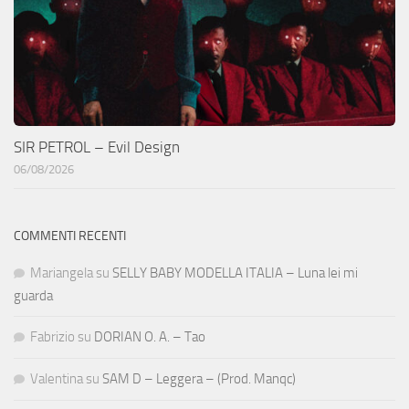
SIR PETROL – Evil Design
06/08/2026
COMMENTI RECENTI
Mariangela
su
SELLY BABY MODELLA ITALIA – Luna lei mi
guarda
Fabrizio
su
DORIAN O. A. – Tao
Valentina
su
SAM D – Leggera – (Prod. Manqc)