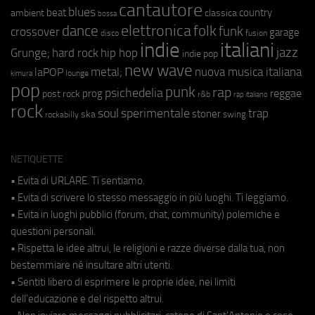
cantautore
blues
beat
country
ambient
classica
bossa
elettronica
dance
folk
funk
crossover
garage
fusion
disco
indie
italiani
jazz
hip hop
Grunge;
hard rock
indie pop
new wave
metal;
nuova musica italiana
laPOP
lounge
kimura
pop
punk
rap
psichedelia
reggae
prog
post rock
r&b
rap italiano
rock
soul
sperimentale
trap
stoner
ska
swing
rockabilly
NETIQUETTE
• Evita di URLARE. Ti sentiamo.
• Evita di scrivere lo stesso messaggio in più luoghi. Ti leggiamo.
• Evita in luoghi pubblici (forum, chat, community) polemiche e
questioni personali.
• Rispetta le idee altrui, le religioni e razze diverse dalla tua, non
bestemmiare né insultare altri utenti.
• Sentiti libero di esprimere le proprie idee, nei limiti
dell'educazione e del rispetto altrui.