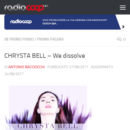
Salta al contenuto
IN PRIMO PIANO
/
PRIMA PAGINA
0
CHRYSTA BELL – We dissolve
DI
ANTONIO BACCIOCCHI
· PUBBLICATO
27/08/2017
· AGGIORNATO
24/08/2017