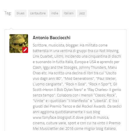
Tag:
blues
cantautore
indie
italiani
jazz
Antonio Bacciocchi
Scrittore, musicista, blogger. Ha militato come
batterista in una ventina di gruppi (tra cui Not Moving,
Link Quartet, Lilith), incidendo una cinquantina di dischi
e suonando in tutta Italia, Europa e USA e aprendo per
Clash, Iggy and the Stooges, Johnny Thunders, Manu
Chao etc. Ha scritto una decina di libri tra cui "Uscito
vivo dagli anni 80", "Mod Generations", "Paul Weller,
L’uomo cangiante", "Rock n Goal", "Rock n Spor"t, Gil
Scott-Heron Il Bob Dylan Nero" e "Ray Charles- Il genio
senza tempo". Collabora con i mensili “Classic Rock”,
"Vinile" e i quotidiani “Il Manifesto” e “Libertà”. E' tra i
giurati del Premio Tenco e del Rockol Awards. Da sedici
anni aggiorna quotidianamente il suo blog
www.tonyface.blogspot.it dove parla di musica,
cinema, culture varie, sport e con cui ha vinto il Premio
Mei Musicletter del 2016 come miglior blog italiano.