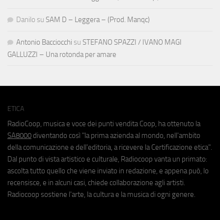
Danilo
su
SAM D – Leggera – (Prod. Manqc)
Antonio Bacciocchi
su
STEFANO SPAZZI / IVANO MAGI
GALLUZZI – Una rotonda per amare
ETICA
RadioCoop, musica e voce dei punti vendita Coop, ha ottenuto la
SA8000
diventando così "la prima azienda al mondo, nell'ambito
della comunicazione e dell'editoria, a ricevere la Certificazione etica".
Dal punto di vista artistico e culturale, Radiocoop vanta un primato:
ascolta tutto quello che viene inviato in redazione, e appena può, lo
recensisce, e in alcuni casi, chiede collaborazione agli artisti.
Radiocoop sostiene l'arte, la cultura e la musica di ogni genere.