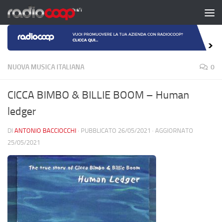
Salta al contenuto
NUOVA MUSICA ITALIANA
0
CICCA BIMBO & BILLIE BOOM – Human
ledger
DI
ANTONIO BACCIOCCHI
· PUBBLICATO
26/05/2021
· AGGIORNATO
25/05/2021