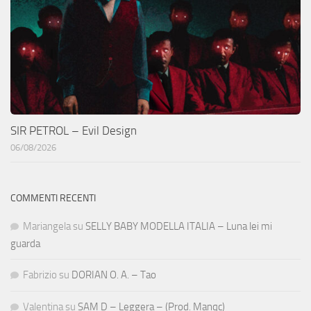
SIR PETROL – Evil Design
06/08/2026
COMMENTI RECENTI
Mariangela
su
SELLY BABY MODELLA ITALIA – Luna lei mi
guarda
Fabrizio
su
DORIAN O. A. – Tao
Valentina
su
SAM D – Leggera – (Prod. Manqc)