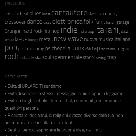
TAG CLOUD
cantautore
blues
beat
country
ambient
classica
bossa
elettronica
dance
folk
funk
crossover
garage
fusion
disco
indie
italiani
jazz
hip hop
Grunge;
hard rock
indie pop
new wave
metal;
nuova musica italiana
laPOP
lounge
kimura
pop
punk
rap
psichedelia
reggae
prog
post rock
r&b
rap italiano
rock
soul
sperimentale
trap
stoner
ska
swing
rockabilly
NETIQUETTE
• Evita di URLARE. Ti sentiamo.
• Evita di scrivere lo stesso messaggio in più luoghi. Ti leggiamo.
• Evita in luoghi pubblici (forum, chat, community) polemiche e
questioni personali.
• Rispetta le idee altrui, le religioni e razze diverse dalla tua, non
bestemmiare né insultare altri utenti.
• Sentiti libero di esprimere le proprie idee, nei limiti