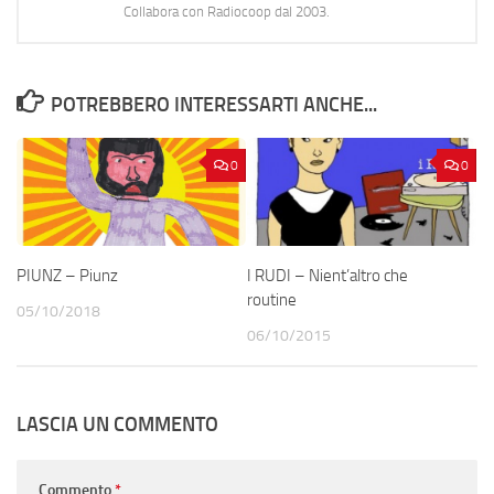
Collabora con Radiocoop dal 2003.
POTREBBERO INTERESSARTI ANCHE...
0
0
PIUNZ – Piunz
I RUDI – Nient’altro che
routine
05/10/2018
06/10/2015
LASCIA UN COMMENTO
Commento
*