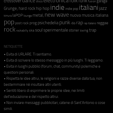
elettronica
dance
folk
funk
crossover
garage
fusion
disco
indie
italiani
jazz
hip hop
Grunge;
hard rock
indie pop
new wave
metal;
nuova musica italiana
laPOP
lounge
kimura
pop
punk
rap
psichedelia
reggae
prog
post rock
r&b
rap italiano
rock
soul
sperimentale
trap
stoner
ska
swing
rockabilly
NETIQUETTE
• Evita di URLARE. Ti sentiamo.
• Evita di scrivere lo stesso messaggio in più luoghi. Ti leggiamo.
• Evita in luoghi pubblici (forum, chat, community) polemiche e
questioni personali.
• Rispetta le idee altrui, le religioni e razze diverse dalla tua, non
bestemmiare né insultare altri utenti.
• Sentiti libero di esprimere le proprie idee, nei limiti
dell'educazione e del rispetto altrui.
• Non inviare messaggi pubblicitari, catene di Sant'Antonio o cose
simili.