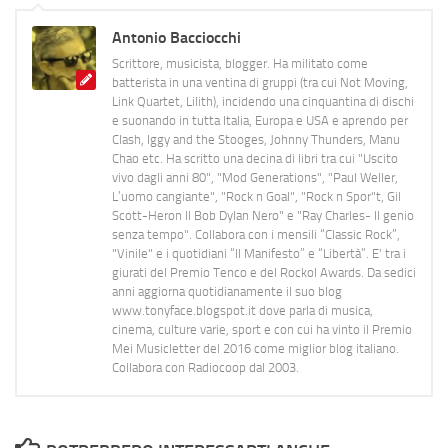
Antonio Bacciocchi
Scrittore, musicista, blogger. Ha militato come
batterista in una ventina di gruppi (tra cui Not Moving,
Link Quartet, Lilith), incidendo una cinquantina di dischi
e suonando in tutta Italia, Europa e USA e aprendo per
Clash, Iggy and the Stooges, Johnny Thunders, Manu
Chao etc. Ha scritto una decina di libri tra cui "Uscito
vivo dagli anni 80", "Mod Generations", "Paul Weller,
L’uomo cangiante", "Rock n Goal", "Rock n Spor"t, Gil
Scott-Heron Il Bob Dylan Nero" e "Ray Charles- Il genio
senza tempo". Collabora con i mensili “Classic Rock”,
"Vinile" e i quotidiani “Il Manifesto” e “Libertà”. E' tra i
giurati del Premio Tenco e del Rockol Awards. Da sedici
anni aggiorna quotidianamente il suo blog
www.tonyface.blogspot.it dove parla di musica,
cinema, culture varie, sport e con cui ha vinto il Premio
Mei Musicletter del 2016 come miglior blog italiano.
Collabora con Radiocoop dal 2003.