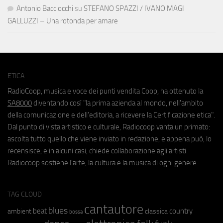
Antonio Bacciocchi
su
STEFANO SPAZZI / IVANO MAGI
GALLUZZI – Una rotonda per amare
ETICA
RadioCoop, musica e voce dei punti vendita Coop, ha ottenuto la
SA8000
diventando così "la prima azienda al mondo, nell'ambito
della comunicazione e dell'editoria, a ricevere la Certificazione etica".
Dal punto di vista artistico e culturale, Radiocoop vanta un primato:
ascolta tutto quello che viene inviato in redazione, e appena può, lo
recensisce, e in alcuni casi, chiede collaborazione agli artisti.
Radiocoop sostiene l'arte, la cultura e la musica di ogni genere.
TAG CLOUD
cantautore
blues
beat
country
ambient
classica
bossa