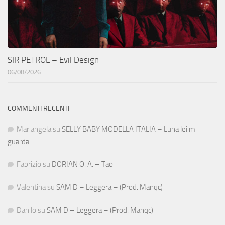
SIR PETROL – Evil Design
06/08/2026
COMMENTI RECENTI
Mariangela
su
SELLY BABY MODELLA ITALIA – Luna lei mi
guarda
Fabrizio
su
DORIAN O. A. – Tao
Valentina
su
SAM D – Leggera – (Prod. Manqc)
Danilo
su
SAM D – Leggera – (Prod. Manqc)