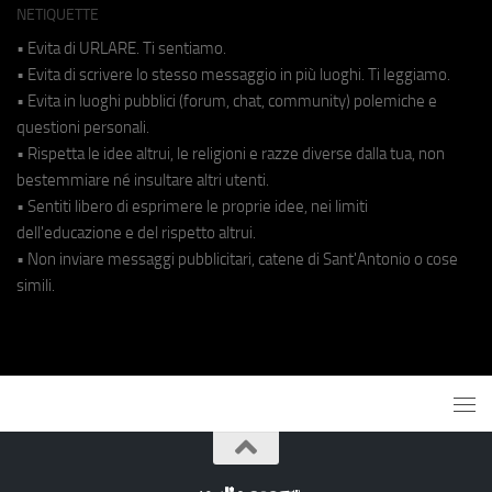
NETIQUETTE
• Evita di URLARE. Ti sentiamo.
• Evita di scrivere lo stesso messaggio in più luoghi. Ti leggiamo.
• Evita in luoghi pubblici (forum, chat, community) polemiche e
questioni personali.
• Rispetta le idee altrui, le religioni e razze diverse dalla tua, non
bestemmiare né insultare altri utenti.
• Sentiti libero di esprimere le proprie idee, nei limiti
dell'educazione e del rispetto altrui.
• Non inviare messaggi pubblicitari, catene di Sant'Antonio o cose
simili.