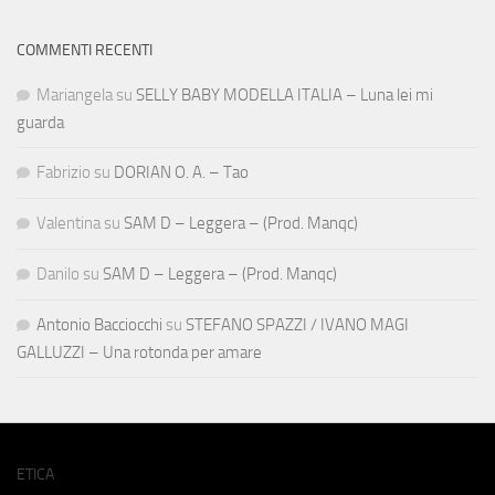
COMMENTI RECENTI
Mariangela
su
SELLY BABY MODELLA ITALIA – Luna lei mi
guarda
Fabrizio
su
DORIAN O. A. – Tao
Valentina
su
SAM D – Leggera – (Prod. Manqc)
Danilo
su
SAM D – Leggera – (Prod. Manqc)
Antonio Bacciocchi
su
STEFANO SPAZZI / IVANO MAGI
GALLUZZI – Una rotonda per amare
ETICA