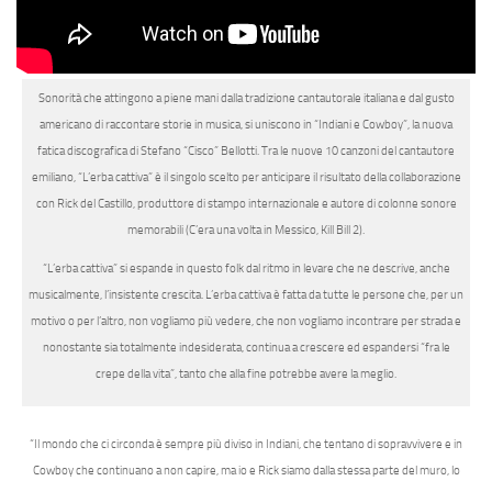
Sonorità che attingono a piene mani dalla tradizione cantautorale italiana e dal gusto
americano di raccontare storie in musica, si uniscono in
“
Indiani e Cowboy
”, la nuova
fatica discografica di Stefano “Cisco” Bellotti
. Tra le nuove 10 canzoni del cantautore
emiliano,
“L’erba cattiva”
è il singolo scelto per
anticipare
il
risultato della collaborazione
con Rick del Castillo
,
produttore di stampo internazionale
e autore di colonne sonore
memorabili (C’era una volta in Messico, Kill Bill 2).
“
L’erba cattiva
” si espande in questo
folk dal ritmo in levare
che ne descrive, anche
musicalmente, l’insistente crescita. L’erba cattiva è fatta da tutte le persone che, per un
motivo o per l’altro, non vogliamo più vedere, che non vogliamo incontrare per strada e
nonostante sia totalmente indesiderata, continua a crescere ed espandersi “fra le
crepe della vita”, tanto che alla fine potrebbe avere la meglio.
“
Il mondo che ci circonda è sempre più diviso in Indiani, che tentano di sopravvivere e in
Cowboy che continuano a non capire, ma io e Rick siamo dalla stessa parte del muro, lo