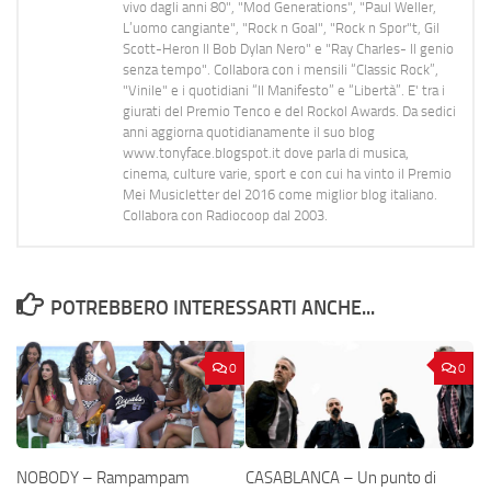
vivo dagli anni 80", "Mod Generations", "Paul Weller,
L’uomo cangiante", "Rock n Goal", "Rock n Spor"t, Gil
Scott-Heron Il Bob Dylan Nero" e "Ray Charles- Il genio
senza tempo". Collabora con i mensili “Classic Rock”,
"Vinile" e i quotidiani “Il Manifesto” e “Libertà”. E' tra i
giurati del Premio Tenco e del Rockol Awards. Da sedici
anni aggiorna quotidianamente il suo blog
www.tonyface.blogspot.it dove parla di musica,
cinema, culture varie, sport e con cui ha vinto il Premio
Mei Musicletter del 2016 come miglior blog italiano.
Collabora con Radiocoop dal 2003.
POTREBBERO INTERESSARTI ANCHE...
0
0
NOBODY – Rampampam
CASABLANCA – Un punto di