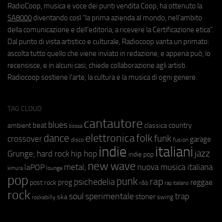
RadioCoop, musica e voce dei punti vendita Coop, ha ottenuto la
SA8000
diventando così "la prima azienda al mondo, nell'ambito
della comunicazione e dell'editoria, a ricevere la Certificazione etica".
Dal punto di vista artistico e culturale, Radiocoop vanta un primato:
ascolta tutto quello che viene inviato in redazione, e appena può, lo
recensisce, e in alcuni casi, chiede collaborazione agli artisti.
Radiocoop sostiene l'arte, la cultura e la musica di ogni genere.
TAG CLOUD
cantautore
blues
beat
country
ambient
classica
bossa
elettronica
dance
folk
funk
crossover
garage
fusion
disco
indie
italiani
jazz
hip hop
Grunge;
hard rock
indie pop
new wave
metal;
nuova musica italiana
laPOP
lounge
kimura
pop
punk
rap
psichedelia
reggae
prog
post rock
r&b
rap italiano
rock
soul
sperimentale
trap
stoner
ska
swing
rockabilly