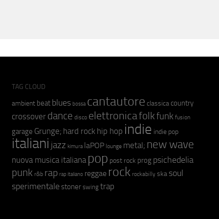
TAG CLOUD
cantautore
blues
beat
country
ambient
classica
bossa
elettronica
dance
folk
funk
crossover
fusion
disco
indie
hip hop
Grunge;
hard rock
garage
indie pop
italiani
new wave
jazz
metal;
laPOP
lounge
kimura
pop
psichedelia
nuova musica italiana
prog
post rock
rock
punk
rap
soul
reggae
ska
r&b
rockabilly
rap italiano
sperimentale
trap
stoner
swing