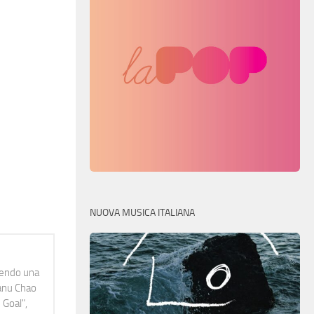
NUOVA MUSICA ITALIANA
idendo una
Manu Chao
 Goal",