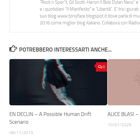
"Rock n Spor"t, Gil Scott-Heron Il Bob Dylan Nero" e "
e i quotidiani “Il Manifesto” e “Libertà”. E' tra i gi
suo blog www.tonyface.blogspot.it dove parla di music
2016 come miglior blog italiano. Collabora con Radi
POTREBBERO INTERESSARTI ANCHE...
0
EN DECLIN – A Possible Human Drift
ALICE BLASI – 
Scenario
10/01/2026
08/11/2019