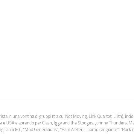
ista in una ventina di gruppi (tra cui Not Moving, Link Quartet, Lilith), inc
uropa e USA e aprendo per Clash, Iggy and the Stooges, Johnny Thunders, 
o dagli anni 80", "Mod Generations", "Paul Weller, L’uomo cangiante", "Rock n