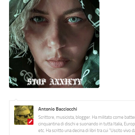
Antonio Bacciocchi
Scrittore, musicista, blogger. Ha militato come batter
cinquantina di dischi e suonando in tutta Italia, E
etc. Ha scritto una decina di libri tra cui "Uscito viv