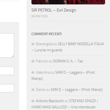
SIR PETROL – Evil Design
06/08/2026
COMMENTI RECENTI
Mariangela
su
SELLY BABY MODELLA ITALIA
– Luna lei mi guarda
Fabrizio
su
DORIAN O. A. – Tao
Valentina
su
SAM D – Leggera – (Prod.
Manqc)
Danilo
su
SAM D – Leggera – (Prod. Manqc)
Antonio Bacciocchi
su
STEFANO SPAZZI /
IVANO MAGI GALLUZZI – Una rotonda per