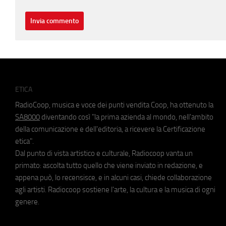
ETICA
RadioCoop, musica e voce dei punti vendita Coop, ha ottenuto la
SA8000
diventando così "la prima azienda al mondo, nell'ambito
della comunicazione e dell'editoria, a ricevere la Certificazione
etica".
Dal punto di vista artistico e culturale, Radiocoop vanta un
primato: ascolta tutto quello che viene inviato in redazione, e
appena può, lo recensisce, e in alcuni casi, chiede collaborazione
agli artisti. Radiocoop sostiene l'arte, la cultura e la musica di ogni
genere.