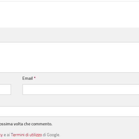
Email
*
prossima volta che commento.
cy
e ai
Termini di utilizzo
di Google.