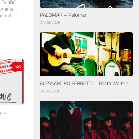
 "Vinile"
namente il
PALOMAR – Palomar
er del
07/08/2026
0
ALESSANDRO FERRETTI – Basta Walter!
06/08/2026
e –