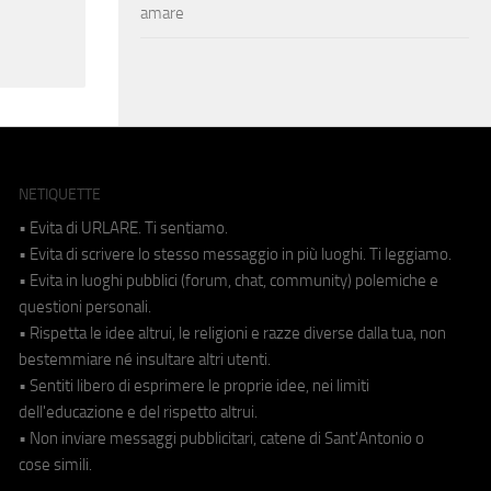
amare
NETIQUETTE
• Evita di URLARE. Ti sentiamo.
• Evita di scrivere lo stesso messaggio in più luoghi. Ti leggiamo.
• Evita in luoghi pubblici (forum, chat, community) polemiche e
questioni personali.
• Rispetta le idee altrui, le religioni e razze diverse dalla tua, non
bestemmiare né insultare altri utenti.
• Sentiti libero di esprimere le proprie idee, nei limiti
dell'educazione e del rispetto altrui.
• Non inviare messaggi pubblicitari, catene di Sant'Antonio o
cose simili.