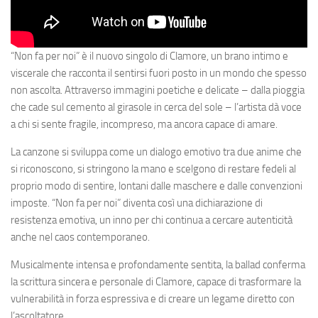
“Non fa per noi” è il nuovo singolo di Clamore, un brano intimo e
viscerale che racconta il sentirsi fuori posto in un mondo che spesso
non ascolta. Attraverso immagini poetiche e delicate – dalla pioggia
che cade sul cemento al girasole in cerca del sole – l’artista dà voce
a chi si sente fragile, incompreso, ma ancora capace di amare.
La canzone si sviluppa come un dialogo emotivo tra due anime che
si riconoscono, si stringono la mano e scelgono di restare fedeli al
proprio modo di sentire, lontani dalle maschere e dalle convenzioni
imposte. “Non fa per noi” diventa così una dichiarazione di
resistenza emotiva, un inno per chi continua a cercare autenticità
anche nel caos contemporaneo.
Musicalmente intensa e profondamente sentita, la ballad conferma
la scrittura sincera e personale di Clamore, capace di trasformare la
vulnerabilità in forza espressiva e di creare un legame diretto con
l’ascoltatore.