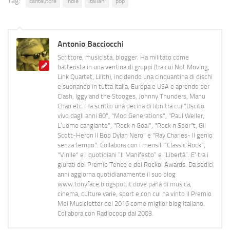
Tag:
cantautore
indie
italiani
pop
Antonio Bacciocchi
Scrittore, musicista, blogger. Ha militato come
batterista in una ventina di gruppi (tra cui Not Moving,
Link Quartet, Lilith), incidendo una cinquantina di dischi
e suonando in tutta Italia, Europa e USA e aprendo per
Clash, Iggy and the Stooges, Johnny Thunders, Manu
Chao etc. Ha scritto una decina di libri tra cui "Uscito
vivo dagli anni 80", "Mod Generations", "Paul Weller,
L’uomo cangiante", "Rock n Goal", "Rock n Spor"t, Gil
Scott-Heron Il Bob Dylan Nero" e "Ray Charles- Il genio
senza tempo". Collabora con i mensili “Classic Rock”,
"Vinile" e i quotidiani “Il Manifesto” e “Libertà”. E' tra i
giurati del Premio Tenco e del Rockol Awards. Da sedici
anni aggiorna quotidianamente il suo blog
www.tonyface.blogspot.it dove parla di musica,
cinema, culture varie, sport e con cui ha vinto il Premio
Mei Musicletter del 2016 come miglior blog italiano.
Collabora con Radiocoop dal 2003.