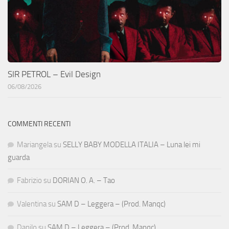
SIR PETROL – Evil Design
06/08/2026
COMMENTI RECENTI
Mariangela
su
SELLY BABY MODELLA ITALIA – Luna lei mi
guarda
Fabrizio
su
DORIAN O. A. – Tao
Valentina
su
SAM D – Leggera – (Prod. Manqc)
Danilo
su
SAM D – Leggera – (Prod. Manqc)