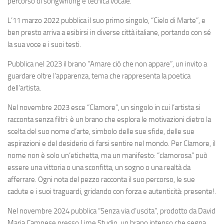
percorso di songwriting e tecnica vocale.
L’11 marzo 2022 pubblica il suo primo singolo, “Cielo di Marte”, e
ben presto arriva a esibirsi in diverse città italiane, portando con sé
la sua voce e i suoi testi.
Pubblica nel 2023 il brano “Amare ciò che non appare”, un invito a
guardare oltre l’apparenza, tema che rappresenta la poetica
dell’artista.
Nel novembre 2023 esce “Clamore”, un singolo in cui l’artista si
racconta senza filtri: è un brano che esplora le motivazioni dietro la
scelta del suo nome d’arte, simbolo delle sue sfide, delle sue
aspirazioni e del desiderio di farsi sentire nel mondo. Per Clamore, il
nome non è solo un’etichetta, ma un manifesto: “clamorosa” può
essere una vittoria o una sconfitta, un sogno o una realtà da
afferrare. Ogni nota del pezzo racconta il suo percorso, le sue
cadute e i suoi traguardi, gridando con forza e autenticità: presente!.
Nel novembre 2024 pubblica “Senza via d’uscita”, prodotto da David
Maria Campese presso Lime Studio, un brano intenso che segna