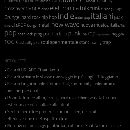
blues
beat
country
ambient
classica
bossa
elettronica
dance
folk
funk
crossover
garage
fusion
disco
indie
italiani
jazz
hip hop
Grunge;
hard rock
indie pop
new wave
metal;
nuova musica italiana
laPOP
lounge
kimura
pop
punk
rap
psichedelia
reggae
prog
post rock
r&b
rap italiano
rock
soul
sperimentale
trap
stoner
ska
swing
rockabilly
NETIQUETTE
• Evita di URLARE. Ti sentiamo.
• Evita di scrivere lo stesso messaggio in più luoghi. Ti leggiamo.
• Evita in luoghi pubblici (forum, chat, community) polemiche e
questioni personali.
• Rispetta le idee altrui, le religioni e razze diverse dalla tua, non
bestemmiare né insultare altri utenti.
• Sentiti libero di esprimere le proprie idee, nei limiti
dell'educazione e del rispetto altrui.
• Non inviare messaggi pubblicitari, catene di Sant'Antonio o cose