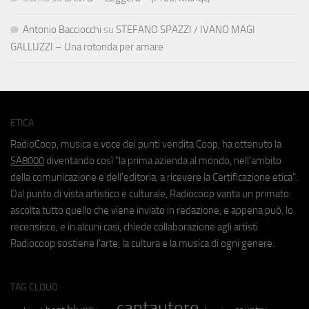
Antonio Bacciocchi
su
STEFANO SPAZZI / IVANO MAGI
GALLUZZI – Una rotonda per amare
ETICA
RadioCoop, musica e voce dei punti vendita Coop, ha ottenuto la
SA8000
diventando così "la prima azienda al mondo, nell'ambito
della comunicazione e dell'editoria, a ricevere la Certificazione etica".
Dal punto di vista artistico e culturale, Radiocoop vanta un primato:
ascolta tutto quello che viene inviato in redazione, e appena può, lo
recensisce, e in alcuni casi, chiede collaborazione agli artisti.
Radiocoop sostiene l'arte, la cultura e la musica di ogni genere.
TAG CLOUD
cantautore