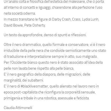
Un’analisi colta e filosofica dell’estetica del malessere, che ci porta
all’interno di concetti e liguaggi, chiarendone alla perfezione l’uso
nella società odierna.
In mezzo transitano le figure di Darby Crash, Crass, Lydia Lunh,
David Bowie, Pete Doherty.
Un testo da approfondire, denso di spunti e riflessioni.
Oltre il nero drammatico, quello formale e conservatore, vi è il nero
irriducibile della pelle nera che condivide semioticamente uno stato
di traduzione e interpretazione sempre in atto, suo malgrado
.
Per l’Occidente bianco questo nero è stato associato all’idea della
pelle non lavata bene rispetto alla pelle bianca.
E’ il nero geografico della diaspora, delle migrazioni, delle
marginalità, dei subalterni.
E’ il nero di
#blacklivesmatter
, quello alienato nel lavoro nero in
epoca post-capitalista che riconfigura la corporeità sensuale,
primigenia e tribale in una robotica, asessuale e feticista.
Claudia Attimonelli