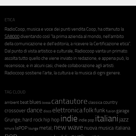
ETICA
RadioCoop, musica e voce dei punti vendita Coop, ha ottenuto la
SA8000
diventando così "la prima azienda al mondo, nell'ambito
della comunicazione e dell'editoria, a ricevere la Certificazione etica".
Dal punto di vista artistico e culturale, Radiocoop vanta un primato:
ascolta tutto quello che viene inviato in redazione, e appena può, lo
recensisce, e in alcuni casi, chiede collaborazione agli artisti.
Radiocoop sostiene l'arte, la cultura e la musica di ogni genere.
TAG CLOUD
cantautore
blues
beat
country
ambient
classica
bossa
elettronica
dance
folk
funk
crossover
garage
fusion
disco
indie
italiani
jazz
hip hop
Grunge;
hard rock
indie pop
new wave
metal;
nuova musica italiana
laPOP
lounge
kimura