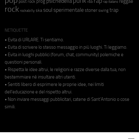
pop
punk
rap
psichedelia
reggae
prog
post rock
r&b
rap italiano
rock
soul
sperimentale
trap
stoner
ska
swing
rockabilly
NETIQUETTE
• Evita di URLARE. Ti sentiamo.
• Evita di scrivere lo stesso messaggio in più luoghi. Ti leggiamo.
• Evita in luoghi pubblici (forum, chat, community) polemiche e
questioni personali.
• Rispetta le idee altrui, le religioni e razze diverse dalla tua, non
bestemmiare né insultare altri utenti.
• Sentiti libero di esprimere le proprie idee, nei limiti
dell'educazione e del rispetto altrui.
• Non inviare messaggi pubblicitari, catene di Sant'Antonio o cose
simili.