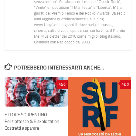
senza tempo". Collabora con i mensili “Classic Rock”,
"Vinile" e i quotidiani “Il Manifesto” e “Libertà”. E' tra i
giurati del Premio Tenco e del Rockol Awards. Da sedici
anni aggiorna quotidianamente il suo blog
www.tonyface.blogspot.it dove parla di musica,
cinema, culture varie, sport e con cui ha vinto il Premio
Mei Musicletter del 2016 come miglior blog italiano.
Collabora con Radiocoop dal 2003.
POTREBBERO INTERESSARTI ANCHE...
0
0
ETTORE SORRENTINO –
Poliziottesco & Blaxploitation.
Costretti a sparare