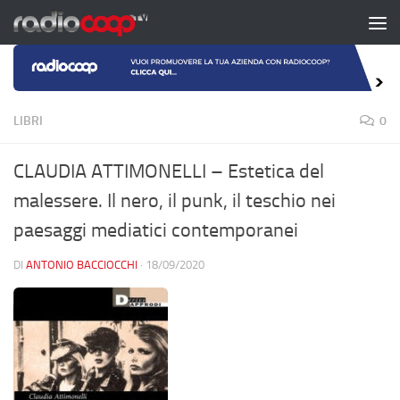
Salta al contenuto
LIBRI
0
CLAUDIA ATTIMONELLI – Estetica del
malessere. Il nero, il punk, il teschio nei
paesaggi mediatici contemporanei
DI
ANTONIO BACCIOCCHI
·
18/09/2020