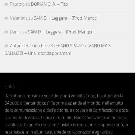
Fabrizio
su
DORIAN O. A. – Tao
Valentina
su
SAM D – Leggera – (Prod. Manqc)
Danilo
su
SAM D – Leggera – (Prod. Manqc)
Antonio Bacciocchi
su
STEFANO SPAZZI / IVANO MAGI
GALLUZZI – Una rotonda per amare
ETICA
RadioCoop, musica e voce dei punti vendita Coop, ha ottenuto la
SA8000
diventando così "la prima azienda al mondo, nell'ambito
della comunicazione e dell'editoria, a ricevere la Certificazione etica".
Dal punto di vista artistico e culturale, Radiocoop vanta un primato:
ascolta tutto quello che viene inviato in redazione, e appena può, lo
recensisce, e in alcuni casi, chiede collaborazione agli artisti.