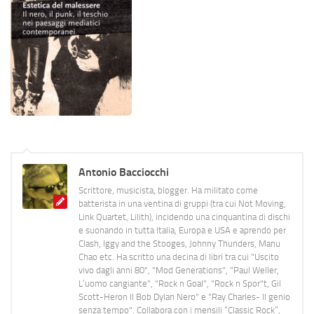
Antonio Bacciocchi
Scrittore, musicista, blogger. Ha militato come
batterista in una ventina di gruppi (tra cui Not Moving,
Link Quartet, Lilith), incidendo una cinquantina di dischi
e suonando in tutta Italia, Europa e USA e aprendo per
Clash, Iggy and the Stooges, Johnny Thunders, Manu
Chao etc. Ha scritto una decina di libri tra cui "Uscito
vivo dagli anni 80", "Mod Generations", "Paul Weller,
L’uomo cangiante", "Rock n Goal", "Rock n Spor"t, Gil
Scott-Heron Il Bob Dylan Nero" e "Ray Charles- Il genio
senza tempo". Collabora con i mensili “Classic Rock”,