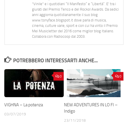
"Vinile" e i quotidiani “Il Manifesto” e “Libertà”. E' tra i
giurati del Premio Tenco e del Rockol Awards. Da sedici
anni aggiorna quotidianamente il suo blog
www.tonyface.blogspot.it dove parla di musica,
cinema, culture varie, sport e con cui ha vinto il Premio
Mei Musicletter del 2016 come miglior blog italiano.
Collabora con Radiocoop dal 2003.
POTREBBERO INTERESSARTI ANCHE...
0
0
VIGHNA – La potenza
NEW ADVENTURES IN LO FI –
Indigo
03/07/2019
23/11/2018