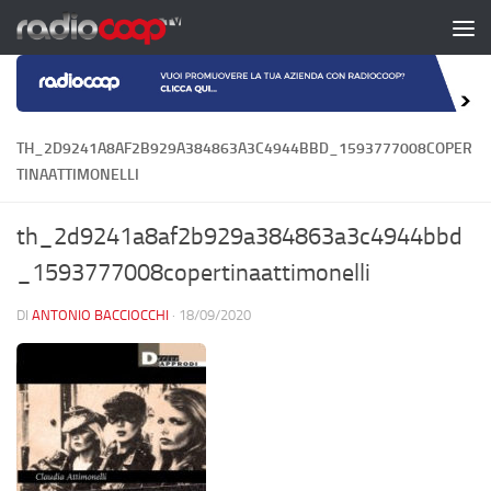
Salta al contenuto
TH_2D9241A8AF2B929A384863A3C4944BBD_1593777008COPER
TINAATTIMONELLI
th_2d9241a8af2b929a384863a3c4944bbd
_1593777008copertinaattimonelli
DI
ANTONIO BACCIOCCHI
·
18/09/2020