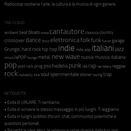
Radiocoop sostiene l'arte, la cultura e la musica di ogni genere.
TAG CLOUD
cantautore
blues
beat
country
ambient
classica
bossa
elettronica
dance
folk
funk
crossover
garage
fusion
disco
indie
italiani
jazz
hip hop
Grunge;
hard rock
indie pop
new wave
metal;
nuova musica italiana
laPOP
lounge
kimura
pop
punk
rap
psichedelia
reggae
prog
post rock
r&b
rap italiano
rock
soul
sperimentale
trap
stoner
ska
swing
rockabilly
NETIQUETTE
• Evita di URLARE. Ti sentiamo.
• Evita di scrivere lo stesso messaggio in più luoghi. Ti leggiamo.
• Evita in luoghi pubblici (forum, chat, community) polemiche e
questioni personali.
• Rispetta le idee altrui, le religioni e razze diverse dalla tua, non