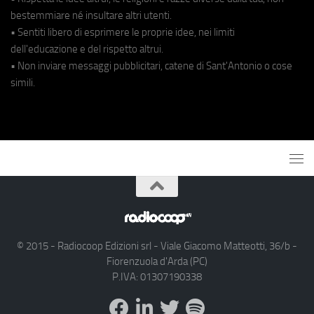
bestemmiare né insultare altri utenti.
• Sentiti libero di esprimere le proprie idee, nei limiti
dell'educazione e del rispetto altrui.
• Non inviare messaggi pubblicitari, catene di Sant'Antonio o cose
simili.
© 2015 - Radiocoop Edizioni srl - Viale Giacomo Matteotti, 36/b -
Fiorenzuola d'Arda (PC)
P.IVA: 01307190338