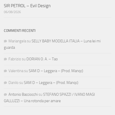
SIR PETROL – Evil Design
06/08/2026
COMMENTI RECENTI
Mariangela
su
SELLY BABY MODELLA ITALIA – Luna lei mi
guarda
Fabrizio
su
DORIAN O. A. – Tao
Valentina
su
SAM D – Leggera – (Prod. Manqc)
Danilo
su
SAM D – Leggera – (Prod. Manqc)
Antonio Bacciocchi
su
STEFANO SPAZZI / IVANO MAGI
GALLUZZI – Una rotonda per amare