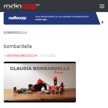
Salta al contenuto
BOMBARDELLA
bombardella
DI
ANTONIO BACCIOCCHI
·
11/11/2024