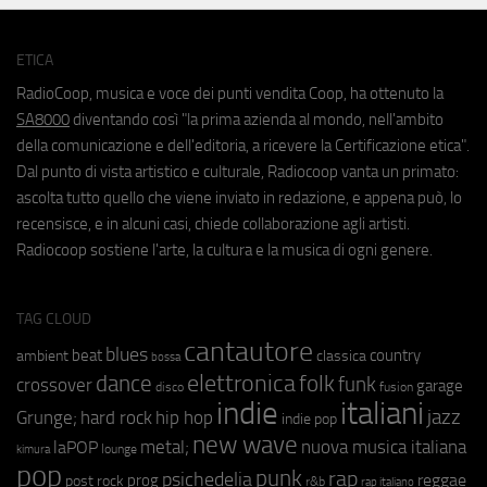
ETICA
RadioCoop, musica e voce dei punti vendita Coop, ha ottenuto la
SA8000
diventando così "la prima azienda al mondo, nell'ambito
della comunicazione e dell'editoria, a ricevere la Certificazione etica".
Dal punto di vista artistico e culturale, Radiocoop vanta un primato:
ascolta tutto quello che viene inviato in redazione, e appena può, lo
recensisce, e in alcuni casi, chiede collaborazione agli artisti.
Radiocoop sostiene l'arte, la cultura e la musica di ogni genere.
TAG CLOUD
cantautore
blues
beat
country
ambient
classica
bossa
elettronica
dance
folk
funk
crossover
garage
fusion
disco
indie
italiani
jazz
hip hop
Grunge;
hard rock
indie pop
new wave
metal;
nuova musica italiana
laPOP
lounge
kimura
pop
punk
rap
psichedelia
reggae
prog
post rock
r&b
rap italiano