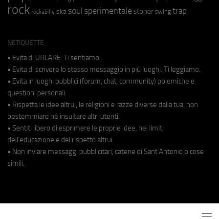
rock
soul
sperimentale
trap
stoner
ska
swing
rockabilly
NETIQUETTE
• Evita di URLARE. Ti sentiamo.
• Evita di scrivere lo stesso messaggio in più luoghi. Ti leggiamo.
• Evita in luoghi pubblici (forum, chat, community) polemiche e
questioni personali.
• Rispetta le idee altrui, le religioni e razze diverse dalla tua, non
bestemmiare né insultare altri utenti.
• Sentiti libero di esprimere le proprie idee, nei limiti
dell'educazione e del rispetto altrui.
• Non inviare messaggi pubblicitari, catene di Sant'Antonio o cose
simili.