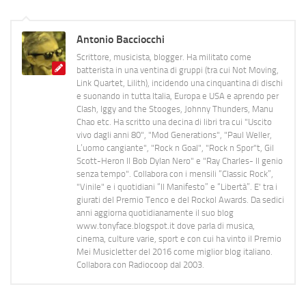
Antonio Bacciocchi
Scrittore, musicista, blogger. Ha militato come
batterista in una ventina di gruppi (tra cui Not Moving,
Link Quartet, Lilith), incidendo una cinquantina di dischi
e suonando in tutta Italia, Europa e USA e aprendo per
Clash, Iggy and the Stooges, Johnny Thunders, Manu
Chao etc. Ha scritto una decina di libri tra cui "Uscito
vivo dagli anni 80", "Mod Generations", "Paul Weller,
L’uomo cangiante", "Rock n Goal", "Rock n Spor"t, Gil
Scott-Heron Il Bob Dylan Nero" e "Ray Charles- Il genio
senza tempo". Collabora con i mensili “Classic Rock”,
"Vinile" e i quotidiani “Il Manifesto” e “Libertà”. E' tra i
giurati del Premio Tenco e del Rockol Awards. Da sedici
anni aggiorna quotidianamente il suo blog
www.tonyface.blogspot.it dove parla di musica,
cinema, culture varie, sport e con cui ha vinto il Premio
Mei Musicletter del 2016 come miglior blog italiano.
Collabora con Radiocoop dal 2003.