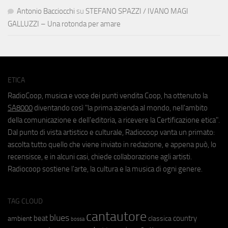
Antonio Bacciocchi
su
STEFANO SPAZZI / IVANO MAGI
GALLUZZI – Una rotonda per amare
ETICA
RadioCoop, musica e voce dei punti vendita Coop, ha ottenuto la
SA8000
diventando così "la prima azienda al mondo, nell'ambito
della comunicazione e dell'editoria, a ricevere la Certificazione etica".
Dal punto di vista artistico e culturale, Radiocoop vanta un primato:
ascolta tutto quello che viene inviato in redazione, e appena può, lo
recensisce, e in alcuni casi, chiede collaborazione agli artisti.
Radiocoop sostiene l'arte, la cultura e la musica di ogni genere.
TAG CLOUD
cantautore
blues
beat
country
ambient
classica
bossa