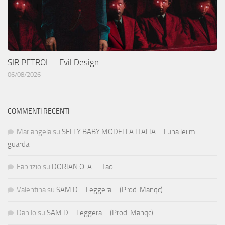
SIR PETROL – Evil Design
06/08/2026
COMMENTI RECENTI
Mariangela
su
SELLY BABY MODELLA ITALIA – Luna lei mi
guarda
Fabrizio
su
DORIAN O. A. – Tao
Valentina
su
SAM D – Leggera – (Prod. Manqc)
Danilo
su
SAM D – Leggera – (Prod. Manqc)