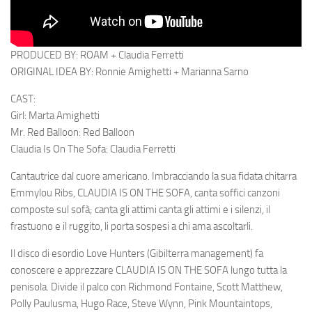
PRODUCED BY: ROAM + Claudia Ferretti
ORIGINAL IDEA BY: Ronnie Amighetti + Marianna Sarno
CAST:
Girl: Marta Amighetti
Mr. Red Balloon: Red Balloon
Claudia Is On The Sofa: Claudia Ferretti
Cantautrice dal cuore americano. Imbracciando la sua fidata chitarra
Emmylou Ribs, CLAUDIA IS ON THE SOFA, canta soffici canzoni
composte sul sofà; canta gli attimi canta gli attimi e i silenzi, il
frastuono e il ruggito, li porta sospesi a chi ama ascoltarli.
Il disco di esordio
Love Hunters
(Gibilterra management) fa
conoscere e apprezzare
CLAUDIA IS ON THE SOFA
lungo tutta la
penisola. Divide il palco con
Richmond Fontaine, Scott Matthew,
Polly Paulusma, Hugo Race, Steve Wynn, Pink Mountaintops,