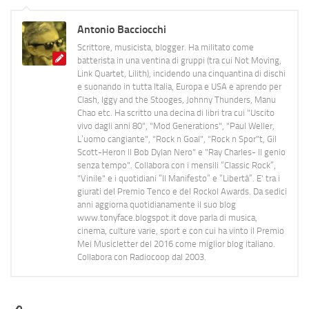
Antonio Bacciocchi
Scrittore, musicista, blogger. Ha militato come
batterista in una ventina di gruppi (tra cui Not Moving,
Link Quartet, Lilith), incidendo una cinquantina di dischi
e suonando in tutta Italia, Europa e USA e aprendo per
Clash, Iggy and the Stooges, Johnny Thunders, Manu
Chao etc. Ha scritto una decina di libri tra cui "Uscito
vivo dagli anni 80", "Mod Generations", "Paul Weller,
L’uomo cangiante", "Rock n Goal", "Rock n Spor"t, Gil
Scott-Heron Il Bob Dylan Nero" e "Ray Charles- Il genio
senza tempo". Collabora con i mensili “Classic Rock”,
"Vinile" e i quotidiani “Il Manifesto” e “Libertà”. E' tra i
giurati del Premio Tenco e del Rockol Awards. Da sedici
anni aggiorna quotidianamente il suo blog
www.tonyface.blogspot.it dove parla di musica,
cinema, culture varie, sport e con cui ha vinto il Premio
Mei Musicletter del 2016 come miglior blog italiano.
Collabora con Radiocoop dal 2003.