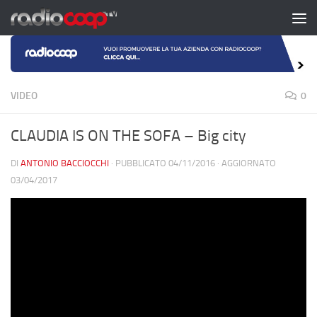
Salta al contenuto
VIDEO
0
CLAUDIA IS ON THE SOFA – Big city
DI
ANTONIO BACCIOCCHI
· PUBBLICATO
04/11/2016
· AGGIORNATO
03/04/2017