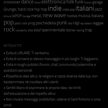
elettronica
dance
folk
funk
crossover
garage
fusion
disco
indie
italiani
jazz
hip hop
Grunge;
hard rock
indie pop
new wave
metal;
nuova musica italiana
laPOP
lounge
kimura
pop
punk
rap
psichedelia
reggae
prog
post rock
r&b
rap italiano
rock
soul
sperimentale
trap
stoner
ska
swing
rockabilly
NETIQUETTE
• Evita di URLARE. Ti sentiamo.
• Evita di scrivere lo stesso messaggio in più luoghi. Ti leggiamo.
• Evita in luoghi pubblici (forum, chat, community) polemiche e
questioni personali.
• Rispetta le idee altrui, le religioni e razze diverse dalla tua, non
bestemmiare né insultare altri utenti.
• Sentiti libero di esprimere le proprie idee, nei limiti
dell'educazione e del rispetto altrui.
• Non inviare messaggi pubblicitari, catene di Sant'Antonio o cose
simili.