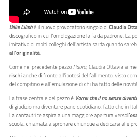
Billie Eilish
è il nuovo provocatorio singolo di
Claudia Ott
discografico in cui l’omologazione la fa da padrone. La 
imitativo di molti colleghi dell’artista sarda quando sareb
all’originalità
.
Come nel precedente pezzo
Paura
, Claudia Ottavia si m
rischi
anche di fronte all’ipotesi del fallimento, visto co
del compitino e all’emulazione di chi ha fatto delle novità
La frase centrale del pezzo è
Vorrei che il no sense diven
di giudizio ma diventare pane quotidiano, fatto che in Ita
La cantautrice aspira a una maggiore apertura verso
l’es
scuola, chiamata a spronare chiunque a dedicarsi alle prop