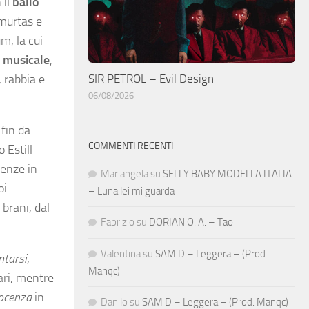
 il
ballo
emurtas e
m, la cui
 musicale
,
SIR PETROL – Evil Design
, rabbia e
06/08/2026
 fin da
COMMENTI RECENTI
 Estill
cenze in
Mariangela
su
SELLY BABY MODELLA ITALIA
oi
– Luna lei mi guarda
brani, dal
Fabrizio
su
DORIAN O. A. – Tao
Valentina
su
SAM D – Leggera – (Prod.
ntarsi
,
Manqc)
ari, mentre
ocenza
in
Danilo
su
SAM D – Leggera – (Prod. Manqc)