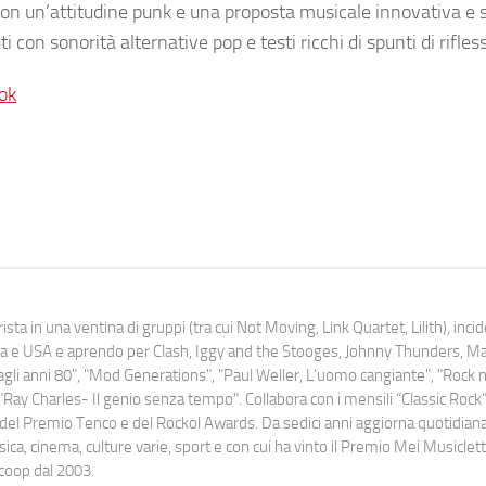
 con un’attitudine punk e una proposta musicale innovativa e 
 con sonorità alternative pop e testi ricchi di spunti di rifles
ok
ista in una ventina di gruppi (tra cui Not Moving, Link Quartet, Lilith), inc
uropa e USA e aprendo per Clash, Iggy and the Stooges, Johnny Thunders, 
o dagli anni 80", "Mod Generations", "Paul Weller, L’uomo cangiante", "Rock n
Ray Charles- Il genio senza tempo". Collabora con i mensili “Classic Rock”,
urati del Premio Tenco e del Rockol Awards. Da sedici anni aggiorna quotidia
a, cinema, culture varie, sport e con cui ha vinto il Premio Mei Musiclett
ocoop dal 2003.