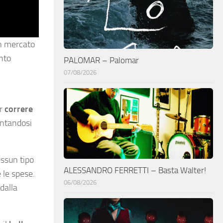
un mercato
nto
PALOMAR – Palomar
07/08/2026
er
correre
tentandosi
essun tipo
ALESSANDRO FERRETTI – Basta Walter!
 le spese.
06/08/2026
dalla