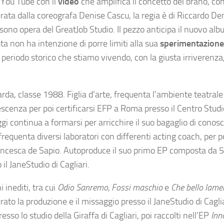
 You Tube con il
video
che amplifica il concetto del brano, con
urata dalla coreografa Denise Cascu, la regia è di Riccardo D
 sono opera del GreatJob Studio. Il pezzo
anticipa il nuovo albu
ista non ha intenzione di porre limiti alla sua
sperimentazione
l periodo storico che stiamo vivendo, con la giusta irriverenza
arda, classe 1988. Figlia d’arte, frequenta l’ambiente teatrale
escenza per poi certificarsi EFP a Roma presso il Centro Studio
gi continua a formarsi per arricchire il suo bagaglio di conos
requenta diversi laboratori con differenti acting coach, per p
rancesca de Sapio. Autoproduce il suo primo EP composta da 5 
 il JaneStudio di Cagliari.
inediti, tra cui
Odio Sanremo,
Fossi maschio
e
Che bello lame
ato la produzione e il missaggio presso il JaneStudio di Cagli
sso lo studio della Giraffa di Cagliari, poi raccolti nell’EP
Inn