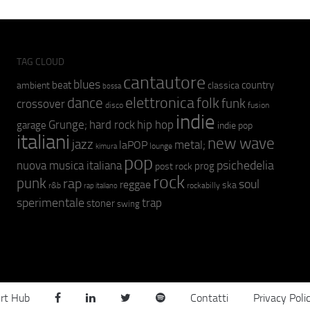
TAG CLOUD
cantautore
blues
beat
country
ambient
classica
bossa
elettronica
dance
folk
funk
crossover
fusion
disco
indie
hip hop
Grunge;
hard rock
garage
indie pop
italiani
new wave
jazz
metal;
laPOP
lounge
kimura
pop
psichedelia
nuova musica italiana
prog
post rock
rock
punk
rap
soul
reggae
ska
r&b
rockabilly
rap italiano
sperimentale
trap
stoner
swing
rt Hub
Contatti
Privacy Poli