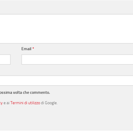
Email
*
prossima volta che commento.
cy
e ai
Termini di utilizzo
di Google.