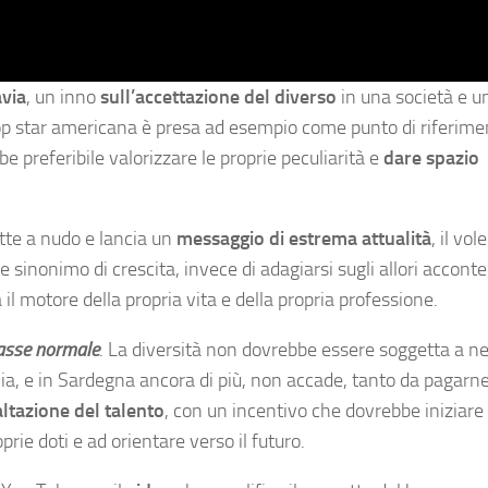
avia
, un inno
sull’accettazione del diverso
in una società e 
pop star americana è presa ad esempio come punto di riferime
be preferibile valorizzare le proprie peculiarità e
dare spazio
ette a nudo e lancia un
messaggio di estrema attualità
, il vol
me sinonimo di crescita, invece di adagiarsi sugli allori accon
 il motore della propria vita e della propria professione.
tasse normale
. La diversità non dovrebbe essere soggetta a n
lia, e in Sardegna ancora di più, non accade, tanto da pagarne
altazione del talento
, con un incentivo che dovrebbe iniziare 
rie doti e ad orientare verso il futuro.