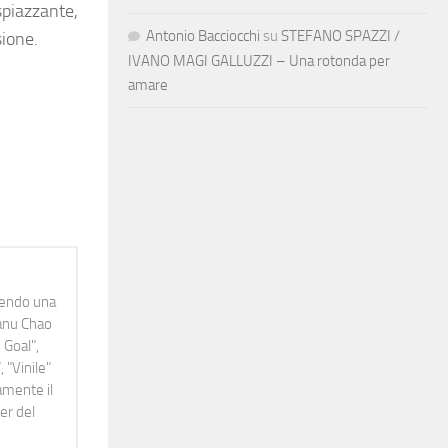
spiazzante,
Antonio Bacciocchi
su
STEFANO SPAZZI /
sione.
IVANO MAGI GALLUZZI – Una rotonda per
amare
idendo una
Manu Chao
 Goal",
 "Vinile"
namente il
er del