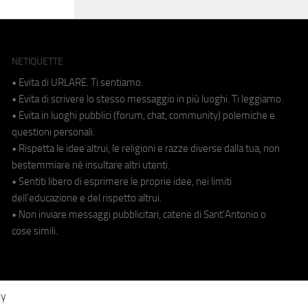
NETIQUETTE
• Evita di URLARE. Ti sentiamo.
• Evita di scrivere lo stesso messaggio in più luoghi. Ti leggiamo.
• Evita in luoghi pubblici (forum, chat, community) polemiche e
questioni personali.
• Rispetta le idee altrui, le religioni e razze diverse dalla tua, non
bestemmiare né insultare altri utenti.
• Sentiti libero di esprimere le proprie idee, nei limiti
dell'educazione e del rispetto altrui.
• Non inviare messaggi pubblicitari, catene di Sant'Antonio o
cose simili.
cy