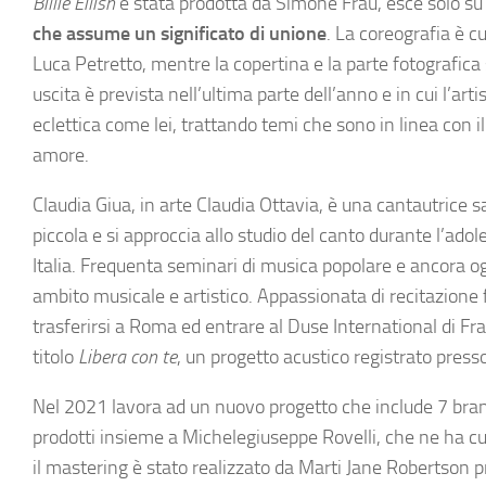
Billie Eilish
è stata prodotta da Simone Frau, esce solo su
che assume un significato di unione
. La coreografia è c
Luca Petretto, mentre la copertina e la parte fotografica
uscita è prevista nell’ultima parte dell’anno e in cui l’art
eclettica come lei, trattando temi che sono in linea con i
amore.
Claudia Giua, in arte Claudia Ottavia, è una cantautrice s
piccola e si approccia allo studio del canto durante l’adol
Italia. Frequenta seminari di musica popolare e ancora og
ambito musicale e artistico. Appassionata di recitazione f
trasferirsi a Roma ed entrare al Duse International di F
titolo
Libera con te
, un progetto acustico registrato presso
Nel 2021 lavora ad un nuovo progetto che include 7 brani 
prodotti insieme a Michelegiuseppe Rovelli, che ne ha cur
il mastering è stato realizzato da Marti Jane Robertson pre