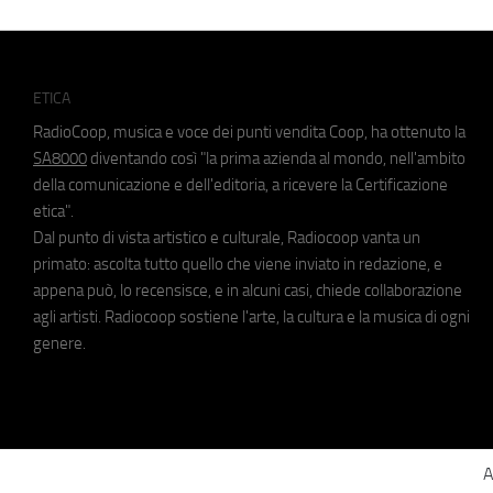
ETICA
RadioCoop, musica e voce dei punti vendita Coop, ha ottenuto la
SA8000
diventando così "la prima azienda al mondo, nell'ambito
della comunicazione e dell'editoria, a ricevere la Certificazione
etica".
Dal punto di vista artistico e culturale, Radiocoop vanta un
primato: ascolta tutto quello che viene inviato in redazione, e
appena può, lo recensisce, e in alcuni casi, chiede collaborazione
agli artisti. Radiocoop sostiene l'arte, la cultura e la musica di ogni
genere.
A