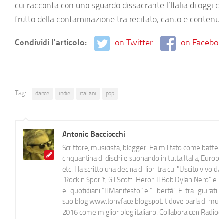
cui racconta con uno sguardo dissacrante l’Italia di oggi
frutto della contaminazione tra recitato, canto e contenuti
Condividi l'articolo:
on Twitter
on Facebo
Tag:
dance
indie
italiani
pop
Antonio Bacciocchi
Scrittore, musicista, blogger. Ha militato come batter
cinquantina di dischi e suonando in tutta Italia, E
etc. Ha scritto una decina di libri tra cui "Uscito viv
"Rock n Spor"t, Gil Scott-Heron Il Bob Dylan Nero" e "
e i quotidiani “Il Manifesto” e “Libertà”. E' tra i gi
suo blog www.tonyface.blogspot.it dove parla di music
2016 come miglior blog italiano. Collabora con Radi