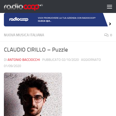
Salta al contenuto
NUOVA MUSICA ITALIANA
0
CLAUDIO CIRILLO – Puzzle
DI
ANTONIO BACCIOCCHI
· PUBBLICATO
02/10/2020
· AGGIORNATO
01/09/2020