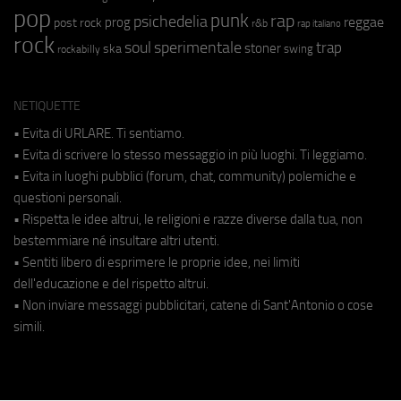
pop
punk
rap
psichedelia
reggae
prog
post rock
r&b
rap italiano
rock
soul
sperimentale
trap
stoner
ska
swing
rockabilly
NETIQUETTE
• Evita di URLARE. Ti sentiamo.
• Evita di scrivere lo stesso messaggio in più luoghi. Ti leggiamo.
• Evita in luoghi pubblici (forum, chat, community) polemiche e
questioni personali.
• Rispetta le idee altrui, le religioni e razze diverse dalla tua, non
bestemmiare né insultare altri utenti.
• Sentiti libero di esprimere le proprie idee, nei limiti
dell'educazione e del rispetto altrui.
• Non inviare messaggi pubblicitari, catene di Sant'Antonio o cose
simili.