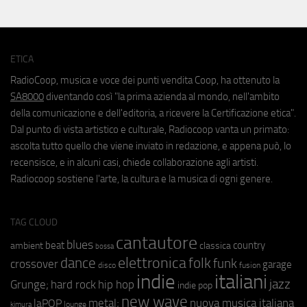
ETICA
RadioCoop, musica e voce dei punti vendita Coop, ha ottenuto la
SA8000
diventando così "la prima azienda al mondo, nell'ambito
della comunicazione e dell'editoria, a ricevere la Certificazione etica".
Dal punto di vista artistico e culturale, Radiocoop vanta un primato:
ascolta tutto quello che viene inviato in redazione, e appena può, lo
recensisce, e in alcuni casi, chiede collaborazione agli artisti.
Radiocoop sostiene l'arte, la cultura e la musica di ogni genere.
TAG CLOUD
cantautore
blues
beat
country
ambient
classica
bossa
elettronica
dance
folk
funk
crossover
garage
fusion
disco
indie
italiani
jazz
hip hop
Grunge;
hard rock
indie pop
new wave
metal;
nuova musica italiana
laPOP
lounge
kimura