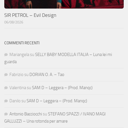
SIR PETROL – Evil Design
06/08/2026
COMMENTI RECENTI
Mariangela
su
SELLY BABY MODELLA ITALIA – Luna lei mi
guarda
Fabrizio
su
DORIAN O. A. – Tao
Valentina
su
SAM D – Leggera – (Prod. Manqc)
Danilo
su
SAM D – Leggera – (Prod. Manqc)
Antonio Bacciocchi
su
STEFANO SPAZZI / IVANO MAGI
GALLUZZI – Una rotonda per amare