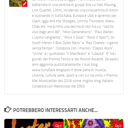
batterista in una ventina di gruppi (tra cui Not Moving,
Link Quartet, Lilith), incidendo una cinquantina di dischi
e suonando in tutta Italia, Europa e USA e aprendo per
Clash, Iggy and the Stooges, Johnny Thunders, Manu
Chao etc. Ha scritto una decina di libri tra cui "Uscito
vivo dagli anni 80", "Mod Generations", "Paul Weller,
L’uomo cangiante", "Rock n Goal", "Rock n Spor"t, Gil
Scott-Heron Il Bob Dylan Nero" e "Ray Charles- Il genio
senza tempo". Collabora con i mensili “Classic Rock”,
"Vinile" e i quotidiani “Il Manifesto” e “Libertà”. E' tra i
giurati del Premio Tenco e del Rockol Awards. Da sedici
anni aggiorna quotidianamente il suo blog
www.tonyface.blogspot.it dove parla di musica,
cinema, culture varie, sport e con cui ha vinto il Premio
Mei Musicletter del 2016 come miglior blog italiano.
Collabora con Radiocoop dal 2003.
POTREBBERO INTERESSARTI ANCHE...
0
0