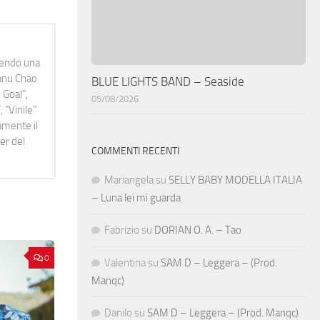
idendo una
Manu Chao
BLUE LIGHTS BAND – Seaside
 Goal",
05/08/2026
 "Vinile"
namente il
er del
COMMENTI RECENTI
Mariangela
su
SELLY BABY MODELLA ITALIA
– Luna lei mi guarda
Fabrizio
su
DORIAN O. A. – Tao
0
Valentina
su
SAM D – Leggera – (Prod.
Manqc)
Danilo
su
SAM D – Leggera – (Prod. Manqc)