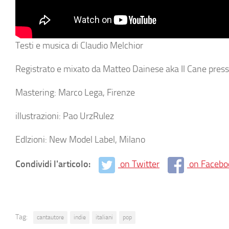
Testi e musica di Claudio Melchior
Registrato e mixato da Matteo Dainese aka Il Cane press
Mastering: Marco Lega, Firenze
illustrazioni: Pao UrzRulez
EdIzioni: New Model Label, Milano
Condividi l'articolo:
on Twitter
on Facebo
Tag:
cantautore
indie
italiani
pop