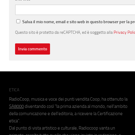
Salva il mio nome, email e sito web in questo browser per la 
Questo sito è protetto da reCAPTCHA, ed è soggetto alla
Privacy Poli
ETICA
RadioCoop, musica e voce dei punti vendita Coop, ha ottenuto la
SA8000
diventando così "la prima azienda al mondo, nell'ambito
della comunicazione e dell'editoria, a ricevere la Certificazione
etica".
Dal punto di vista artistico e culturale, Radiocoop vanta un