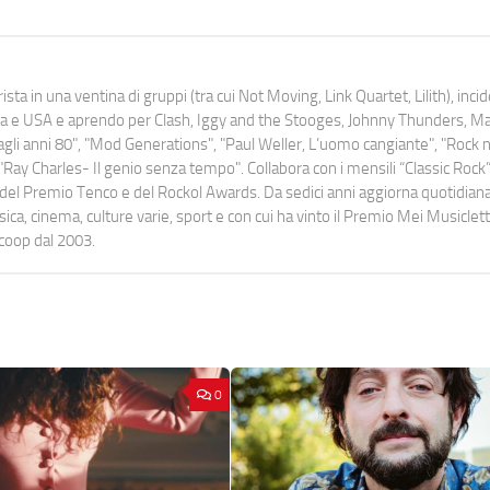
ista in una ventina di gruppi (tra cui Not Moving, Link Quartet, Lilith), inc
uropa e USA e aprendo per Clash, Iggy and the Stooges, Johnny Thunders, 
o dagli anni 80", "Mod Generations", "Paul Weller, L’uomo cangiante", "Rock n
Ray Charles- Il genio senza tempo". Collabora con i mensili “Classic Rock”,
urati del Premio Tenco e del Rockol Awards. Da sedici anni aggiorna quotidia
a, cinema, culture varie, sport e con cui ha vinto il Premio Mei Musiclett
ocoop dal 2003.
0