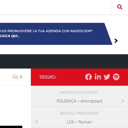
0
SEGUICI:
ARTICOLO SUCCESSIVO
POLEMICA – Ammazzerò
ARTICOLO PRECEDENTE
LUK – Numeri