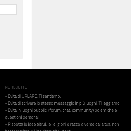
NETIQUETTE
• Evita di URLARE. Ti sentiamo.
• Evita di scrivere lo stesso messaggio in più luoghi. Ti leggiamo.
• Evita in luoghi pubblici (forum, chat, community) polemiche e
questioni personali.
• Rispetta le idee altrui, le religioni e razze diverse dalla tua, non