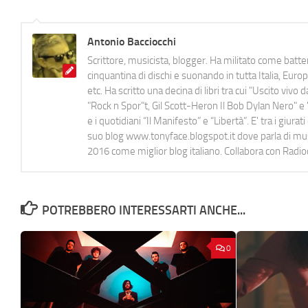
Antonio Bacciocchi
Scrittore, musicista, blogger. Ha militato come batter
cinquantina di dischi e suonando in tutta Italia, E
etc. Ha scritto una decina di libri tra cui "Uscito viv
"Rock n Spor"t, Gil Scott-Heron Il Bob Dylan Nero" e "
e i quotidiani “Il Manifesto” e “Libertà”. E' tra i gi
suo blog www.tonyface.blogspot.it dove parla di music
2016 come miglior blog italiano. Collabora con Radi
POTREBBERO INTERESSARTI ANCHE...
0