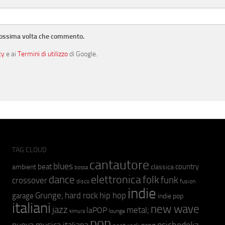
prossima volta che commento.
cy
e ai
Termini di utilizzo
di Google.
TAG CLOUD
cantautore
blues
beat
country
ambient
classica
bossa
elettronica
dance
folk
funk
crossover
fusion
disco
indie
hip hop
Grunge;
hard rock
garage
indie pop
italiani
new wave
jazz
metal;
laPOP
lounge
kimura
pop