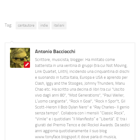
Tag:
cantautore
indie
italiani
Antonio Bacciocchi
Scrittore, musicista, blogger. Ha militato come
batterista in una ventina di gruppi (tra cui Not Moving,
Link Quartet, Lilith), incidendo una cinquantina di dischi
e suonando in tutta Italia, Europa e USA e aprendo per
Clash, Iggy and the Stooges, Johnny Thunders, Manu
Chao etc. Ha scritto una decina di libri tra cui "Uscito
vivo dagli anni 80", "Mod Generations", "Paul Weller,
L’uomo cangiante", "Rock n Goal", "Rock n Spor"t, Gil
Scott-Heron Il Bob Dylan Nero" e "Ray Charles- Il genio
senza tempo". Collabora con i mensili “Classic Rock”,
"Vinile" e i quotidiani “Il Manifesto” e “Libertà”. E' tra i
giurati del Premio Tenco e del Rockol Awards. Da sedici
anni aggiorna quotidianamente il suo blog
www.tonyface.blogspot.it dove parla di musica,