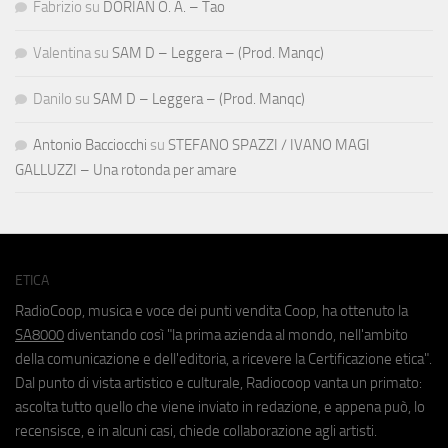
Fabrizio
su
DORIAN O. A. – Tao
Valentina
su
SAM D – Leggera – (Prod. Manqc)
Danilo
su
SAM D – Leggera – (Prod. Manqc)
Antonio Bacciocchi
su
STEFANO SPAZZI / IVANO MAGI
GALLUZZI – Una rotonda per amare
ETICA
RadioCoop, musica e voce dei punti vendita Coop, ha ottenuto la
SA8000
diventando così "la prima azienda al mondo, nell'ambito
della comunicazione e dell'editoria, a ricevere la Certificazione etica".
Dal punto di vista artistico e culturale, Radiocoop vanta un primato:
ascolta tutto quello che viene inviato in redazione, e appena può, lo
recensisce, e in alcuni casi, chiede collaborazione agli artisti.