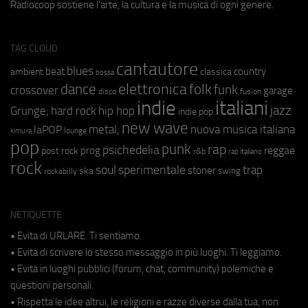
Radiocoop sostiene l'arte, la cultura e la musica di ogni genere.
TAG CLOUD
cantautore
blues
beat
country
ambient
classica
bossa
elettronica
dance
folk
funk
crossover
garage
fusion
disco
indie
italiani
jazz
hip hop
Grunge;
hard rock
indie pop
new wave
metal;
nuova musica italiana
laPOP
lounge
kimura
pop
punk
rap
psichedelia
reggae
prog
post rock
r&b
rap italiano
rock
soul
sperimentale
trap
stoner
ska
swing
rockabilly
NETIQUETTE
• Evita di URLARE. Ti sentiamo.
• Evita di scrivere lo stesso messaggio in più luoghi. Ti leggiamo.
• Evita in luoghi pubblici (forum, chat, community) polemiche e
questioni personali.
• Rispetta le idee altrui, le religioni e razze diverse dalla tua, non