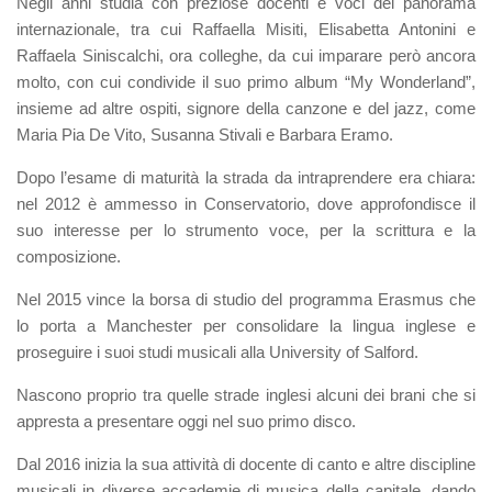
Negli anni studia con preziose docenti e voci del panorama
internazionale, tra cui Raffaella Misiti, Elisabetta Antonini e
Raffaela Siniscalchi, ora colleghe, da cui imparare però ancora
molto, con cui condivide il suo primo album “My Wonderland”,
insieme ad altre ospiti, signore della canzone e del jazz, come
Maria Pia De Vito, Susanna Stivali e Barbara Eramo.
Dopo l’esame di maturità la strada da intraprendere era chiara:
nel 2012 è ammesso in Conservatorio, dove approfondisce il
suo interesse per lo strumento voce, per la scrittura e la
composizione.
Nel 2015 vince la borsa di studio del programma Erasmus che
lo porta a Manchester per consolidare la lingua inglese e
proseguire i suoi studi musicali alla University of Salford.
Nascono proprio tra quelle strade inglesi alcuni dei brani che si
appresta a presentare oggi nel suo primo disco.
Dal 2016 inizia la sua attività di docente di canto e altre discipline
musicali in diverse accademie di musica della capitale, dando