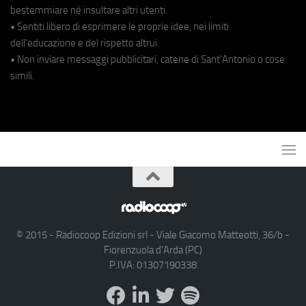
bestemmiare né insultare altri utenti.
• Sentiti libero di esprimere le proprie idee, nei limiti
dell'educazione e del rispetto altrui.
• Non inviare messaggi pubblicitari, catene di Sant'Antonio o cose
simili.
© 2015 - Radiocoop Edizioni srl - Viale Giacomo Matteotti, 36/b -
Fiorenzuola d'Arda (PC)
P.IVA: 01307190338