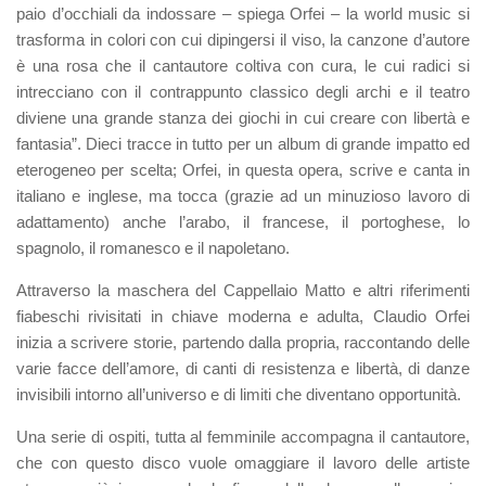
paio d’occhiali da indossare
– spiega Orfei –
la world music si
trasforma in colori con cui dipingersi il viso, la canzone d’autore
è una rosa che il cantautore coltiva con cura, le cui radici si
intrecciano con il contrappunto classico degli archi e il teatro
diviene una grande stanza dei giochi in cui creare con libertà e
fantasia
”. Dieci tracce in tutto per un album di grande impatto ed
eterogeneo per scelta; Orfei, in questa opera, scrive e canta in
italiano e inglese, ma tocca (grazie ad un minuzioso lavoro di
adattamento) anche l’arabo, il francese, il portoghese, lo
spagnolo, il romanesco e il napoletano.
Attraverso la maschera del Cappellaio Matto e altri riferimenti
fiabeschi rivisitati in chiave moderna e adulta, Claudio Orfei
inizia a scrivere storie, partendo dalla propria, raccontando delle
varie facce dell’amore, di canti di resistenza e libertà, di danze
invisibili intorno all’universo e di limiti che diventano opportunità.
Una serie di ospiti, tutta al femminile accompagna il cantautore,
che con questo disco vuole omaggiare il lavoro delle artiste