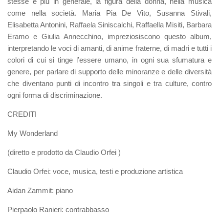
stesse e più in generale, la figura della donna, nella musica
come nella società. Maria Pia De Vito, Susanna Stivali,
Elisabetta Antonini, Raffaela Siniscalchi, Raffaella Misiti, Barbara
Eramo e Giulia Annecchino, impreziosiscono questo album,
interpretando le voci di amanti, di anime fraterne, di madri e tutti i
colori di cui si tinge l’essere umano, in ogni sua sfumatura e
genere, per parlare di supporto delle minoranze e delle diversità
che diventano punti di incontro tra singoli e tra culture, contro
ogni forma di discriminazione.
CREDITI
My Wonderland
(diretto e prodotto da Claudio Orfei )
Claudio Orfei: voce, musica, testi e produzione artistica
Aidan Zammit: piano
Pierpaolo Ranieri: contrabbasso