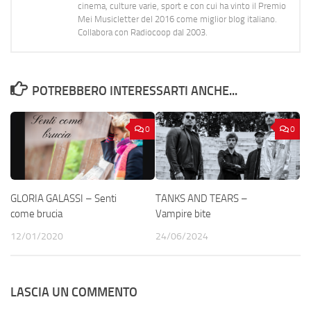
cinema, culture varie, sport e con cui ha vinto il Premio
Mei Musicletter del 2016 come miglior blog italiano.
Collabora con Radiocoop dal 2003.
POTREBBERO INTERESSARTI ANCHE...
0
0
GLORIA GALASSI – Senti
TANKS AND TEARS –
come brucia
Vampire bite
12/01/2020
24/06/2024
LASCIA UN COMMENTO