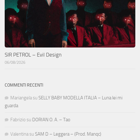
SIR PETROL – Evil Design
06/08/2026
COMMENTI RECENTI
Mariangela
su
SELLY BABY MODELLA ITALIA – Luna lei mi
guarda
Fabrizio
su
DORIAN O. A. – Tao
Valentina
su
SAM D – Leggera – (Prod. Manqc)