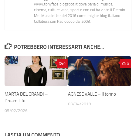
www.tonyface.blogspot.it dove parla di musica,
cinema, culture varie, sport e con cui ha vinto il Premio
Mei Musicletter del 2016 come miglior blog italiano.
Collabora con Radiocoop dal 2003.
POTREBBERO INTERESSARTI ANCHE...
0
0
MARTA DEL GRANDI –
AGNESE VALLE – Il tonno
Dream Life
03/04/2019
05/02/2026
LASCIA UN COMMENTO