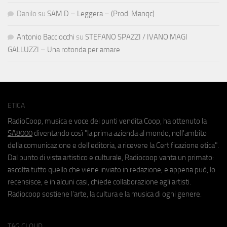
Danilo
su
SAM D – Leggera – (Prod. Manqc)
Antonio Bacciocchi
su
STEFANO SPAZZI / IVANO MAGI
GALLUZZI – Una rotonda per amare
ETICA
RadioCoop, musica e voce dei punti vendita Coop, ha ottenuto la
SA8000
diventando così "la prima azienda al mondo, nell'ambito
della comunicazione e dell'editoria, a ricevere la Certificazione etica".
Dal punto di vista artistico e culturale, Radiocoop vanta un primato:
ascolta tutto quello che viene inviato in redazione, e appena può, lo
recensisce, e in alcuni casi, chiede collaborazione agli artisti.
Radiocoop sostiene l'arte, la cultura e la musica di ogni genere.
TAG CLOUD