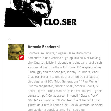
Antonio Bacciocchi
Scrittore, musicista, blogger. Ha militato come
batterista in una ventina di gruppi (tra cui Not Moving,
Link Quartet, Lilith), incidendo una cinquantina di dischi
e suonando in tutta Italia, Europa e USA e aprendo per
Clash, Iggy and the Stooges, Johnny Thunders, Manu
Chao etc. Ha scritto una decina di libri tra cui "Uscito
vivo dagli anni 80", "Mod Generations", "Paul Weller,
L’uomo cangiante", "Rock n Goal", "Rock n Spor"t, Gil
Scott-Heron Il Bob Dylan Nero" e "Ray Charles- Il genio
senza tempo". Collabora con i mensili “Classic Rock”,
"Vinile" e i quotidiani “Il Manifesto” e “Libertà”. E' tra i
giurati del Premio Tenco e del Rockol Awards. Da sedici
anni aggiorna quotidianamente il suo blog