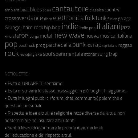
cantautore
blues
beat
country
ambient
classica
bossa
elettronica
dance
folk
funk
crossover
garage
fusion
disco
indie
italiani
jazz
hip hop
Grunge;
hard rock
indie pop
new wave
metal;
nuova musica italiana
laPOP
lounge
kimura
pop
punk
rap
psichedelia
reggae
prog
post rock
r&b
rap italiano
rock
soul
sperimentale
trap
stoner
ska
swing
rockabilly
NETIQUETTE
• Evita di URLARE. Ti sentiamo.
• Evita di scrivere lo stesso messaggio in più luoghi. Ti leggiamo.
• Evita in luoghi pubblici (forum, chat, community) polemiche e
questioni personali.
• Rispetta le idee altrui, le religioni e razze diverse dalla tua, non
bestemmiare né insultare altri utenti.
• Sentiti libero di esprimere le proprie idee, nei limiti
dell'educazione e del rispetto altrui.