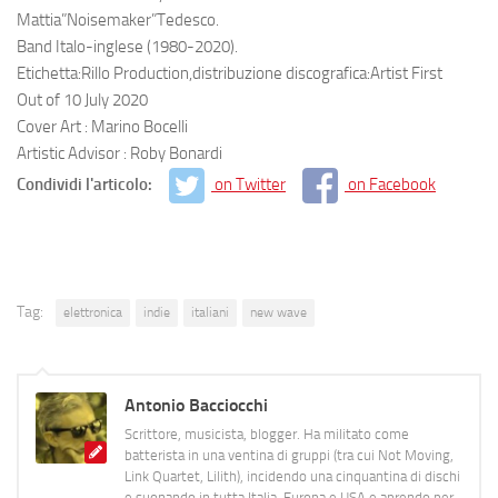
Mattia”Noisemaker”
Tedesco
.
Band Italo-inglese (1980-2020).
Etichetta
:
Rillo Production,
distribuzione discografica:
Artist First
Out of
10
July 2020
Cover Art :
Marino Bocelli
Artistic Advisor
:
Roby Bonardi
Condividi l'articolo:
on Twitter
on Facebook
Tag:
elettronica
indie
italiani
new wave
Antonio Bacciocchi
Scrittore, musicista, blogger. Ha militato come
batterista in una ventina di gruppi (tra cui Not Moving,
Link Quartet, Lilith), incidendo una cinquantina di dischi
e suonando in tutta Italia, Europa e USA e aprendo per