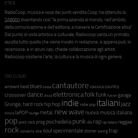
ETICA
RadioCoop, musica e voce dei punti vendita Coop, ha ottenuto la
SA8000
diventando così "la prima azienda al mondo, nell'ambito
della comunicazione e dell'editoria, a ricevere la Certificazione etica".
Dal punto di vista artistico e culturale, Radiocoop vanta un primato:
ascolta tutto quello che viene inviato in redazione, e appena può, lo
recensisce, e in alcuni casi, chiede collaborazione agli artisti.
Radiocoop sostiene l'arte, la cultura e la musica di ogni genere.
TAG CLOUD
cantautore
blues
beat
country
ambient
classica
bossa
elettronica
dance
folk
funk
crossover
garage
fusion
disco
indie
italiani
jazz
hip hop
Grunge;
hard rock
indie pop
new wave
metal;
nuova musica italiana
laPOP
lounge
kimura
pop
punk
rap
psichedelia
reggae
prog
post rock
r&b
rap italiano
rock
soul
sperimentale
trap
stoner
ska
swing
rockabilly