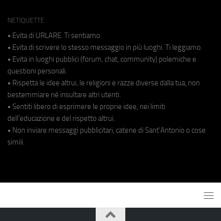
NETIQUETTE
• Evita di URLARE. Ti sentiamo.
• Evita di scrivere lo stesso messaggio in più luoghi. Ti leggiamo.
• Evita in luoghi pubblici (forum, chat, community) polemiche e
questioni personali.
• Rispetta le idee altrui, le religioni e razze diverse dalla tua, non
bestemmiare né insultare altri utenti.
• Sentiti libero di esprimere le proprie idee, nei limiti
dell'educazione e del rispetto altrui.
• Non inviare messaggi pubblicitari, catene di Sant'Antonio o cose
simili.