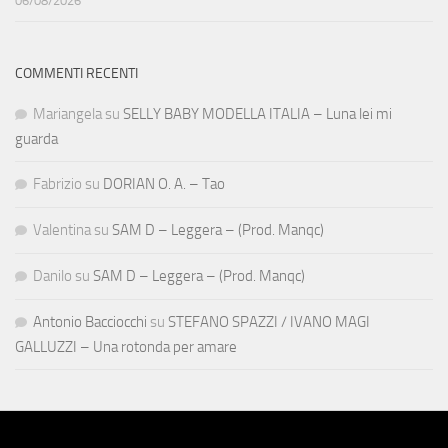
06/08/2026
COMMENTI RECENTI
Mariangela
su
SELLY BABY MODELLA ITALIA – Luna lei mi
guarda
Fabrizio
su
DORIAN O. A. – Tao
Valentina
su
SAM D – Leggera – (Prod. Manqc)
Danilo
su
SAM D – Leggera – (Prod. Manqc)
Antonio Bacciocchi
su
STEFANO SPAZZI / IVANO MAGI
GALLUZZI – Una rotonda per amare