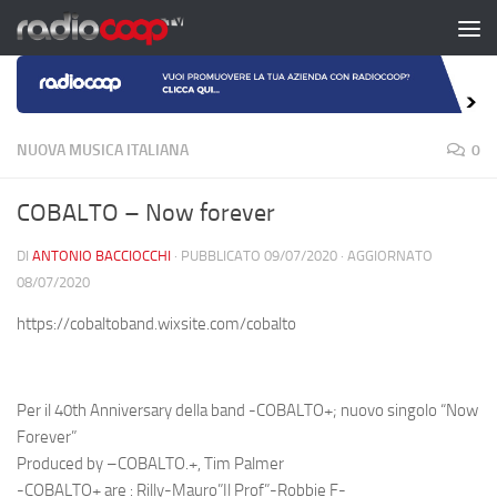
Salta al contenuto
NUOVA MUSICA ITALIANA
0
COBALTO – Now forever
DI
ANTONIO BACCIOCCHI
· PUBBLICATO
09/07/2020
· AGGIORNATO
08/07/2020
https://cobaltoband.wixsite.com/cobalto
Per il
40th
Anniversary della band -COBALTO+; nuovo singolo
“Now
Forever”
Produced by
–
COBALTO
.
+,
Tim Palmer
-COBALTO+
are :
Rilly-Mauro”Il Prof”-Robbie F-