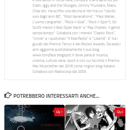
Clash, Iggy and the Stooges, Johnny Thunders, Manu
Chao etc. Ha scritto una decina di libri tra cui "Uscito
vivo dagli anni 80", "Mod Generations", "Paul Weller,
L’uomo cangiante", "Rock n Goal", "Rock n Spor"t, Gil
Scott-Heron Il Bob Dylan Nero" e "Ray Charles- Il genio
senza tempo". Collabora con i mensili “Classic Rock”,
"Vinile" e i quotidiani “Il Manifesto” e “Libertà”. E' tra i
giurati del Premio Tenco e del Rockol Awards. Da sedici
anni aggiorna quotidianamente il suo blog
www.tonyface.blogspot.it dove parla di musica,
cinema, culture varie, sport e con cui ha vinto il Premio
Mei Musicletter del 2016 come miglior blog italiano.
Collabora con Radiocoop dal 2003.
POTREBBERO INTERESSARTI ANCHE...
1
0