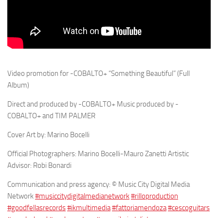
Video promotion for -COBALTO+ “Something Beautiful” (Full
Album)
Direct and produced by -COBALTO+ Music produced by -
COBALTO+ and TIM PALMER
Cover Art by: Marino Bocelli
Official Photographers: Marino Bocelli-Mauro Zanetti Artistic
Advisor: Robi Bonardi
Communication and press agency: © Music City Digital Media
Network
#musiccitydigitalmedianetwork
#rilloproduction
#goodfellasrecords
#ikmultimedia
#fattoriamendoza
#cescoguitars