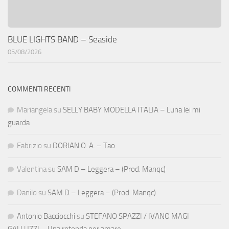
BLUE LIGHTS BAND – Seaside
05/08/2026
COMMENTI RECENTI
Mariangela
su
SELLY BABY MODELLA ITALIA – Luna lei mi
guarda
Fabrizio
su
DORIAN O. A. – Tao
Valentina
su
SAM D – Leggera – (Prod. Manqc)
Danilo
su
SAM D – Leggera – (Prod. Manqc)
Antonio Bacciocchi
su
STEFANO SPAZZI / IVANO MAGI
GALLUZZI – Una rotonda per amare