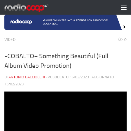
Salta al contenuto
VIDEO
0
-COBALTO+ Something Beautiful (Full
Album Video Promotion)
DI
ANTONIO BACCIOCCHI
· PUBBLICATO
16/02/2023
· AGGIORNATO
15/02/2023