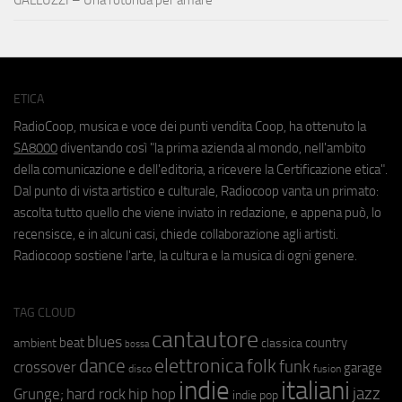
ETICA
RadioCoop, musica e voce dei punti vendita Coop, ha ottenuto la
SA8000
diventando così "la prima azienda al mondo, nell'ambito
della comunicazione e dell'editoria, a ricevere la Certificazione etica".
Dal punto di vista artistico e culturale, Radiocoop vanta un primato:
ascolta tutto quello che viene inviato in redazione, e appena può, lo
recensisce, e in alcuni casi, chiede collaborazione agli artisti.
Radiocoop sostiene l'arte, la cultura e la musica di ogni genere.
TAG CLOUD
cantautore
blues
beat
country
ambient
classica
bossa
elettronica
dance
folk
funk
crossover
garage
fusion
disco
indie
italiani
jazz
hip hop
Grunge;
hard rock
indie pop