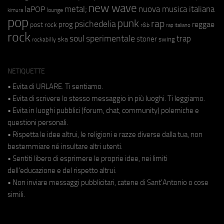
new wave
metal;
nuova musica italiana
laPOP
lounge
kimura
pop
punk
rap
psichedelia
reggae
prog
post rock
r&b
rap italiano
rock
soul
sperimentale
trap
stoner
ska
swing
rockabilly
NETIQUETTE
• Evita di URLARE. Ti sentiamo.
• Evita di scrivere lo stesso messaggio in più luoghi. Ti leggiamo.
• Evita in luoghi pubblici (forum, chat, community) polemiche e
questioni personali.
• Rispetta le idee altrui, le religioni e razze diverse dalla tua, non
bestemmiare né insultare altri utenti.
• Sentiti libero di esprimere le proprie idee, nei limiti
dell'educazione e del rispetto altrui.
• Non inviare messaggi pubblicitari, catene di Sant'Antonio o cose
simili.