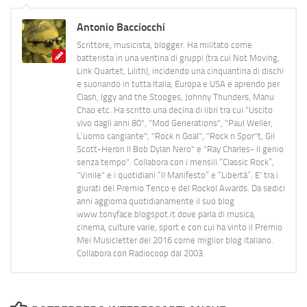
Antonio Bacciocchi
Scrittore, musicista, blogger. Ha militato come
batterista in una ventina di gruppi (tra cui Not Moving,
Link Quartet, Lilith), incidendo una cinquantina di dischi
e suonando in tutta Italia, Europa e USA e aprendo per
Clash, Iggy and the Stooges, Johnny Thunders, Manu
Chao etc. Ha scritto una decina di libri tra cui "Uscito
vivo dagli anni 80", "Mod Generations", "Paul Weller,
L’uomo cangiante", "Rock n Goal", "Rock n Spor"t, Gil
Scott-Heron Il Bob Dylan Nero" e "Ray Charles- Il genio
senza tempo". Collabora con i mensili “Classic Rock”,
"Vinile" e i quotidiani “Il Manifesto” e “Libertà”. E' tra i
giurati del Premio Tenco e del Rockol Awards. Da sedici
anni aggiorna quotidianamente il suo blog
www.tonyface.blogspot.it dove parla di musica,
cinema, culture varie, sport e con cui ha vinto il Premio
Mei Musicletter del 2016 come miglior blog italiano.
Collabora con Radiocoop dal 2003.