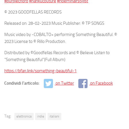
#purplechord
#nankucouture
#noemihairstylist
© 2023 GOODFELLAS RECORDS
Released on: 28-02-2023 Music Publisher: © TP SONGS
Music video by -COBALTO+ performing Something Beautiful. ©
2023 License to © Rillo Production.
Distributed by ©Goodfellas Records and © Believe Listen to
“Something Beautiful”(Full Album)
https://bfan.link/something-beautiful-1
Condividi l'articolo:
on Twitter
on Facebook
Tag:
elettronica
indie
italiani