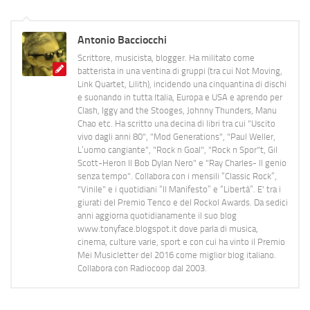
Antonio Bacciocchi
Scrittore, musicista, blogger. Ha militato come
batterista in una ventina di gruppi (tra cui Not Moving,
Link Quartet, Lilith), incidendo una cinquantina di dischi
e suonando in tutta Italia, Europa e USA e aprendo per
Clash, Iggy and the Stooges, Johnny Thunders, Manu
Chao etc. Ha scritto una decina di libri tra cui "Uscito
vivo dagli anni 80", "Mod Generations", "Paul Weller,
L’uomo cangiante", "Rock n Goal", "Rock n Spor"t, Gil
Scott-Heron Il Bob Dylan Nero" e "Ray Charles- Il genio
senza tempo". Collabora con i mensili “Classic Rock”,
"Vinile" e i quotidiani “Il Manifesto” e “Libertà”. E' tra i
giurati del Premio Tenco e del Rockol Awards. Da sedici
anni aggiorna quotidianamente il suo blog
www.tonyface.blogspot.it dove parla di musica,
cinema, culture varie, sport e con cui ha vinto il Premio
Mei Musicletter del 2016 come miglior blog italiano.
Collabora con Radiocoop dal 2003.