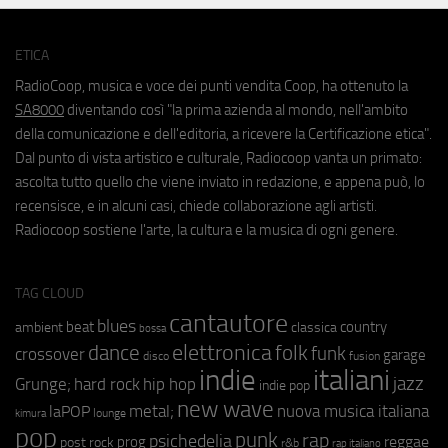
ETICA
RadioCoop, musica e voce dei punti vendita Coop, ha ottenuto la
SA8000
diventando così "la prima azienda al mondo, nell'ambito
della comunicazione e dell'editoria, a ricevere la Certificazione etica".
Dal punto di vista artistico e culturale, Radiocoop vanta un primato:
ascolta tutto quello che viene inviato in redazione, e appena può, lo
recensisce, e in alcuni casi, chiede collaborazione agli artisti.
Radiocoop sostiene l'arte, la cultura e la musica di ogni genere.
TAG CLOUD
cantautore
blues
beat
country
ambient
classica
bossa
elettronica
dance
folk
funk
crossover
garage
fusion
disco
indie
italiani
jazz
hip hop
Grunge;
hard rock
indie pop
new wave
metal;
nuova musica italiana
laPOP
lounge
kimura
pop
punk
rap
psichedelia
reggae
prog
post rock
r&b
rap italiano