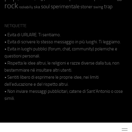
rock
soul
sperimentale
trap
stoner
ska
swing
rockabilly
NETIQUETTE
• Evita di URLARE. Ti sentiamo.
• Evita di scrivere lo stesso messaggio in più luoghi. Ti leggiamo.
• Evita in luoghi pubblici (forum, chat, community) polemiche e
questioni personali.
• Rispetta le idee altrui, le religioni e razze diverse dalla tua, non
bestemmiare né insultare altri utenti.
• Sentiti libero di esprimere le proprie idee, nei limiti
dell'educazione e del rispetto altrui.
• Non inviare messaggi pubblicitari, catene di Sant'Antonio o cose
simili.