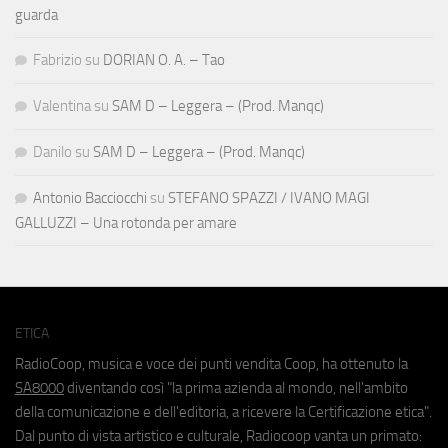
guarda
Fabrizio
su
DORIAN O. A. – Tao
Valentina
su
SAM D – Leggera – (Prod. Manqc)
Danilo
su
SAM D – Leggera – (Prod. Manqc)
Antonio Bacciocchi
su
STEFANO SPAZZI / IVANO MAGI
GALLUZZI – Una rotonda per amare
ETICA
RadioCoop, musica e voce dei punti vendita Coop, ha ottenuto la
SA8000
diventando così "la prima azienda al mondo, nell'ambito
della comunicazione e dell'editoria, a ricevere la Certificazione etica".
Dal punto di vista artistico e culturale, Radiocoop vanta un primato: