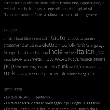
ascolta tutto quello che viene inviato in redazione, e appena può, lo
recensisce, e in alcuni casi, chiede collaborazione agli artisti.
Radiocoop sostiene l'arte, la cultura e la musica di ogni genere.
TAG CLOUD
cantautore
blues
beat
country
ambient
classica
bossa
elettronica
dance
folk
funk
crossover
garage
fusion
disco
indie
italiani
jazz
hip hop
Grunge;
hard rock
indie pop
new wave
metal;
nuova musica italiana
laPOP
lounge
kimura
pop
punk
rap
psichedelia
reggae
prog
post rock
r&b
rap italiano
rock
soul
sperimentale
trap
stoner
ska
swing
rockabilly
NETIQUETTE
• Evita di URLARE. Ti sentiamo.
• Evita di scrivere lo stesso messaggio in più luoghi. Ti leggiamo.
• Evita in luoghi pubblici (forum, chat, community) polemiche e