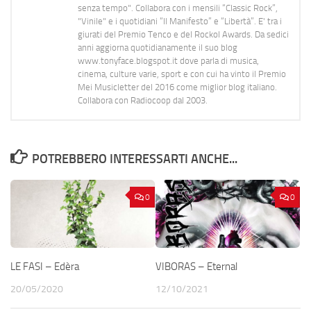
senza tempo". Collabora con i mensili “Classic Rock”,
"Vinile" e i quotidiani “Il Manifesto” e “Libertà”. E' tra i
giurati del Premio Tenco e del Rockol Awards. Da sedici
anni aggiorna quotidianamente il suo blog
www.tonyface.blogspot.it dove parla di musica,
cinema, culture varie, sport e con cui ha vinto il Premio
Mei Musicletter del 2016 come miglior blog italiano.
Collabora con Radiocoop dal 2003.
POTREBBERO INTERESSARTI ANCHE...
0
0
LE FASI – Edèra
VIBORAS – Eternal
20/05/2020
12/10/2021