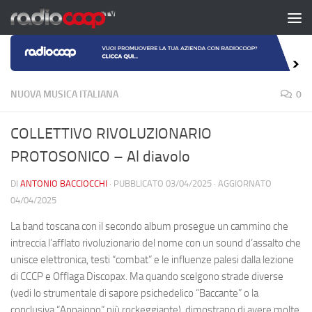
Salta al contenuto
NUOVA MUSICA ITALIANA
0
COLLETTIVO RIVOLUZIONARIO
PROTOSONICO – Al diavolo
DI
ANTONIO BACCIOCCHI
· PUBBLICATO
03/04/2025
· AGGIORNATO
04/04/2025
La band toscana con il secondo album prosegue un cammino che
intreccia l’afflato rivoluzionario del nome con un sound d’assalto che
unisce elettronica, testi “combat” e le influenze palesi dalla lezione
di CCCP e Offlaga Discopax. Ma quando scelgono strade diverse
(vedi lo strumentale di sapore psichedelico “Baccante” o la
conclusiva “Appaiono” più rockeggiante), dimostrano di avere molte