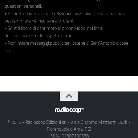
questioni personali.
• Rispetta le idee altrui, le religioni e razze diverse dalla tua, non
bestemmiare né insultare altri utenti.
• Sentiti libero di esprimere le proprie idee, nei limiti
dell'educazione e del rispetto altrui.
• Non inviare messaggi pubblicitari, catene di Sant'Antonio o cose
simili.
© 2015 - Radiocoop Edizioni srl - Viale Giacomo Matteotti, 36/b -
Fiorenzuola d'Arda (PC)
P.IVA: 01307190338