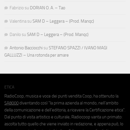
Fabrizio
su
DORIAN O. A. – Tao
Valentina
su
SAM D – Leggera – (Prod. Manqc)
Danilo
su
SAM D – Leggera – (Prod. Manqc)
Antonio Bacciocchi
su
STEFANO SPAZZI / IVANO MAGI
GALLUZZI – Una rotonda per amare
ETICA
RadioCoop, musica e voce dei punti vendita Coop, ha ottenuto la
SA8000
diventando così "la prima azienda al mondo, nell'ambito
della comunicazione e dell'editoria, a ricevere la Certificazione etica".
Dal punto di vista artistico e culturale, Radiocoop vanta un primato:
ascolta tutto quello che viene inviato in redazione, e appena può, lo