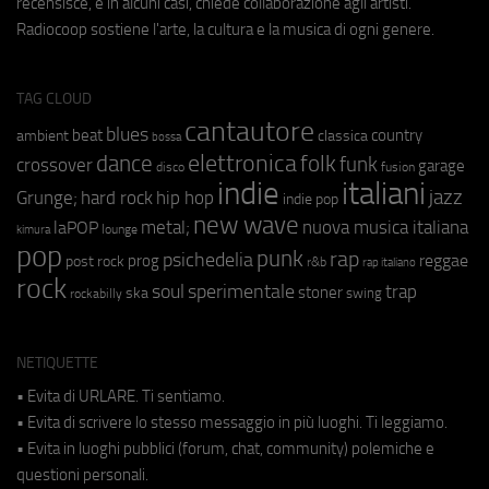
recensisce, e in alcuni casi, chiede collaborazione agli artisti.
Radiocoop sostiene l'arte, la cultura e la musica di ogni genere.
TAG CLOUD
cantautore
blues
beat
country
ambient
classica
bossa
elettronica
dance
folk
funk
crossover
garage
fusion
disco
indie
italiani
jazz
hip hop
Grunge;
hard rock
indie pop
new wave
metal;
nuova musica italiana
laPOP
lounge
kimura
pop
punk
rap
psichedelia
reggae
prog
post rock
r&b
rap italiano
rock
soul
sperimentale
trap
stoner
ska
swing
rockabilly
NETIQUETTE
• Evita di URLARE. Ti sentiamo.
• Evita di scrivere lo stesso messaggio in più luoghi. Ti leggiamo.
• Evita in luoghi pubblici (forum, chat, community) polemiche e
questioni personali.