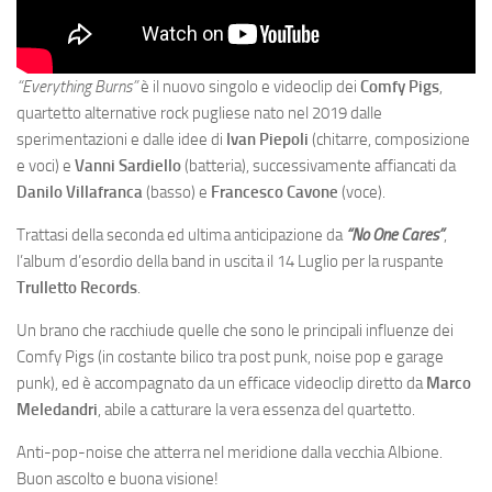
“Everything Burns”
è il nuovo singolo e videoclip dei
Comfy Pigs
,
quartetto alternative rock pugliese nato nel 2019 dalle
sperimentazioni e dalle idee di
Ivan Piepoli
(chitarre, composizione
e voci) e
Vanni Sardiello
(batteria), successivamente affiancati da
Danilo Villafranca
(basso) e
Francesco Cavone
(voce).
Trattasi della seconda ed ultima anticipazione da
“No One Cares”
,
l’album d’esordio della band in uscita il 14 Luglio per la ruspante
Trulletto Records
.
Un brano che racchiude quelle che sono le principali influenze dei
Comfy Pigs (in costante bilico tra post punk, noise pop e garage
punk), ed è accompagnato da un efficace videoclip diretto da
Marco
Meledandri
, abile a catturare la vera essenza del quartetto.
Anti-pop-noise che atterra nel meridione dalla vecchia Albione.
Buon ascolto e buona visione!