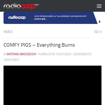
Salta al contenuto
VIDEO
0
COMFY PIGS – Everything Burns
DI
ANTONIO BACCIOCCHI
· PUBBLICATO
13/07/2023
· AGGIORNATO
10/07/2023