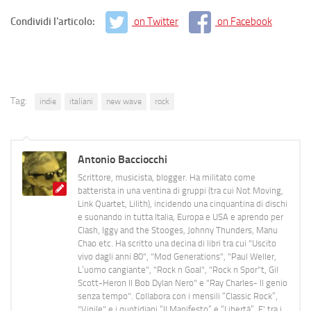
Condividi l'articolo:
on Twitter
on Facebook
Tag:
indie
italiani
new wave
rock
Antonio Bacciocchi
Scrittore, musicista, blogger. Ha militato come
batterista in una ventina di gruppi (tra cui Not Moving,
Link Quartet, Lilith), incidendo una cinquantina di dischi
e suonando in tutta Italia, Europa e USA e aprendo per
Clash, Iggy and the Stooges, Johnny Thunders, Manu
Chao etc. Ha scritto una decina di libri tra cui "Uscito
vivo dagli anni 80", "Mod Generations", "Paul Weller,
L’uomo cangiante", "Rock n Goal", "Rock n Spor"t, Gil
Scott-Heron Il Bob Dylan Nero" e "Ray Charles- Il genio
senza tempo". Collabora con i mensili “Classic Rock”,
"Vinile" e i quotidiani “Il Manifesto” e “Libertà”. E' tra i