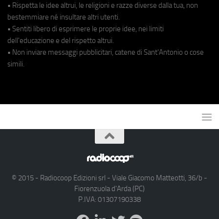
• Rispetta le idee altrui, le religioni e razze diverse dalla tua, non
bestemmiare né insultare altri utenti.
• Sentiti libero di esprimere le proprie idee, nei limiti
dell'educazione e del rispetto altrui.
• Non inviare messaggi pubblicitari, catene di Sant'Antonio o cose
simili.
© 2015 - Radiocoop Edizioni srl - Viale Giacomo Matteotti, 36/b -
Fiorenzuola d'Arda (PC)
P.IVA: 01307190338