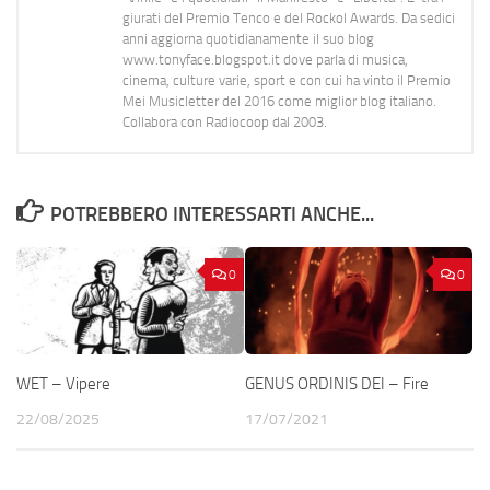
giurati del Premio Tenco e del Rockol Awards. Da sedici
anni aggiorna quotidianamente il suo blog
www.tonyface.blogspot.it dove parla di musica,
cinema, culture varie, sport e con cui ha vinto il Premio
Mei Musicletter del 2016 come miglior blog italiano.
Collabora con Radiocoop dal 2003.
POTREBBERO INTERESSARTI ANCHE...
0
0
WET – Vipere
GENUS ORDINIS DEI – Fire
22/08/2025
17/07/2021