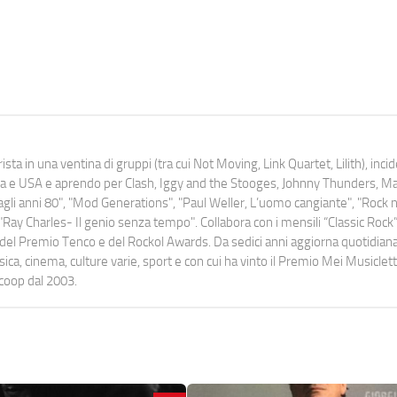
ista in una ventina di gruppi (tra cui Not Moving, Link Quartet, Lilith), inc
uropa e USA e aprendo per Clash, Iggy and the Stooges, Johnny Thunders, 
o dagli anni 80", "Mod Generations", "Paul Weller, L’uomo cangiante", "Rock n
Ray Charles- Il genio senza tempo". Collabora con i mensili “Classic Rock”,
urati del Premio Tenco e del Rockol Awards. Da sedici anni aggiorna quotidia
a, cinema, culture varie, sport e con cui ha vinto il Premio Mei Musiclett
ocoop dal 2003.