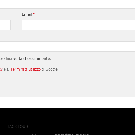
Email
*
prossima volta che commento.
cy
e ai
Termini di utilizzo
di Google.
TAG CLOUD