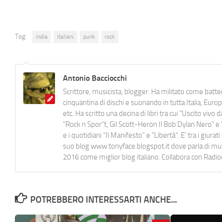
Tag:
indie
italiani
punk
rock
Antonio Bacciocchi
Scrittore, musicista, blogger. Ha militato come batter
cinquantina di dischi e suonando in tutta Italia, E
etc. Ha scritto una decina di libri tra cui "Uscito viv
"Rock n Spor"t, Gil Scott-Heron Il Bob Dylan Nero" e "
e i quotidiani “Il Manifesto” e “Libertà”. E' tra i gi
suo blog www.tonyface.blogspot.it dove parla di music
2016 come miglior blog italiano. Collabora con Radi
POTREBBERO INTERESSARTI ANCHE...