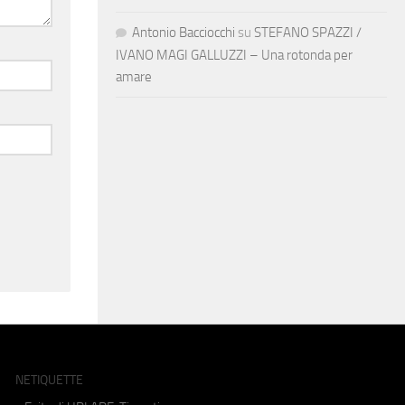
Antonio Bacciocchi
su
STEFANO SPAZZI /
IVANO MAGI GALLUZZI – Una rotonda per
amare
NETIQUETTE