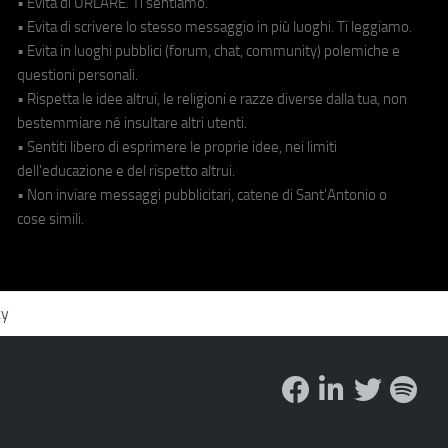
• Evita di URLARE. Ti sentiamo.
• Evita di scrivere lo stesso messaggio in più luoghi. Ti leggiamo.
• Evita in luoghi pubblici (forum, chat, community) polemiche e
questioni personali.
• Rispetta le idee altrui, le religioni e razze diverse dalla tua, non
bestemmiare né insultare altri utenti.
• Sentiti libero di esprimere le proprie idee, nei limiti
dell'educazione e del rispetto altrui.
• Non inviare messaggi pubblicitari, catene di Sant'Antonio o
cose simili.
cy