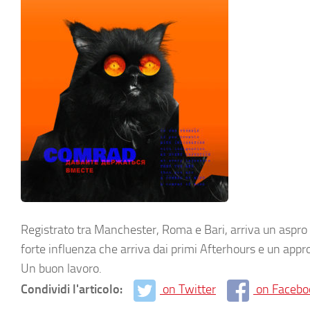
Registrato tra Manchester, Roma e Bari, arriva un aspro
forte influenza che arriva dai primi Afterhours e un approc
Un buon lavoro.
Condividi l'articolo:
on Twitter
on Facebo