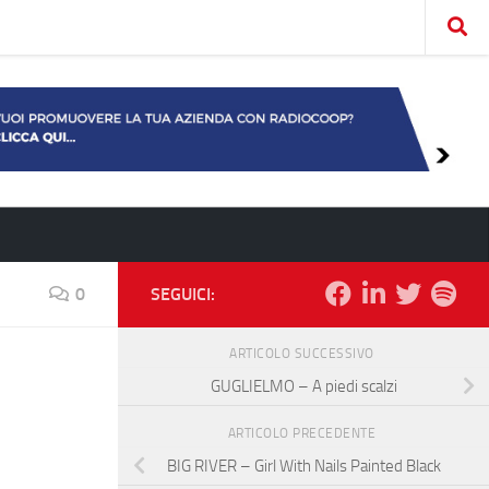
0
SEGUICI:
ARTICOLO SUCCESSIVO
GUGLIELMO – A piedi scalzi
ARTICOLO PRECEDENTE
BIG RIVER – Girl With Nails Painted Black