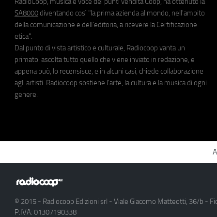
RadioCoop, musica e voce dei punti vendita Coop, ha ottenuto la
SA8000
diventando così "la prima azienda al mondo, nell'ambito
della comunicazione e dell'editoria, a ricevere la Certificazione
etica".
Dal punto di vista artistico e culturale, Radiocoop vanta un
primato: ascolta tutto quello che viene inviato in redazione, e
appena può, lo recensisce, e in alcuni casi, chiede collaborazione
agli artisti. Radiocoop sostiene l'arte, la cultura e la musica di ogni
genere.
A
© 2015 - Radiocoop Edizioni srl - Viale Giacomo Matteotti, 36/b - Fi
P.IVA: 01307190338