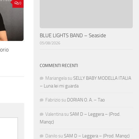
0
BLUE LIGHTS BAND – Seaside
05/08/2026
orio
COMMENTI RECENTI
Mariangela
su
SELLY BABY MODELLA ITALIA
– Luna lei mi guarda
Fabrizio
su
DORIAN O. A. – Tao
Valentina
su
SAM D – Leggera – (Prod.
Manqc)
Danilo
su
SAM D – Leggera – (Prod. Manqc)