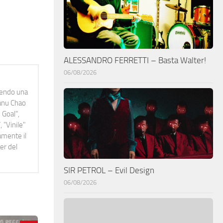
ALESSANDRO FERRETTI – Basta Walter!
06/08/2026
idendo una
Manu Chao
 Goal",
 "Vinile"
namente il
er del
SIR PETROL – Evil Design
06/08/2026