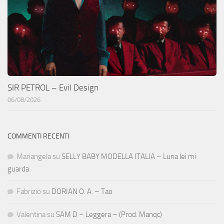
SIR PETROL – Evil Design
06/08/2026
COMMENTI RECENTI
Mariangela
su
SELLY BABY MODELLA ITALIA – Luna lei mi
guarda
Fabrizio
su
DORIAN O. A. – Tao
Valentina
su
SAM D – Leggera – (Prod. Manqc)