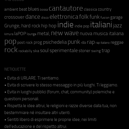
cantautore
blues
beat
country
ambient
classica
bossa
elettronica
dance
folk
funk
crossover
garage
fusion
disco
indie
italiani
jazz
hip hop
Grunge;
hard rock
indie pop
new wave
metal;
nuova musica italiana
laPOP
lounge
kimura
pop
punk
rap
psichedelia
reggae
prog
post rock
r&b
rap italiano
rock
soul
sperimentale
trap
stoner
ska
swing
rockabilly
NETIQUETTE
• Evita di URLARE. Ti sentiamo.
• Evita di scrivere lo stesso messaggio in più luoghi. Ti leggiamo.
• Evita in luoghi pubblici (forum, chat, community) polemiche e
questioni personali.
• Rispetta le idee altrui, le religioni e razze diverse dalla tua, non
bestemmiare né insultare altri utenti.
• Sentiti libero di esprimere le proprie idee, nei limiti
dell'educazione e del rispetto altrui.