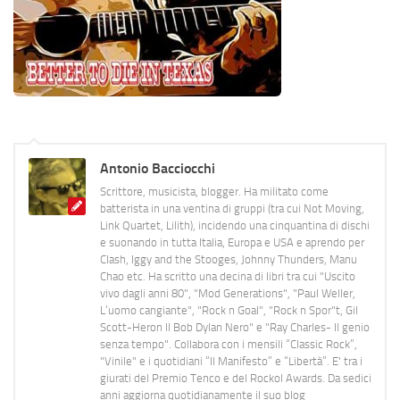
Antonio Bacciocchi
Scrittore, musicista, blogger. Ha militato come
batterista in una ventina di gruppi (tra cui Not Moving,
Link Quartet, Lilith), incidendo una cinquantina di dischi
e suonando in tutta Italia, Europa e USA e aprendo per
Clash, Iggy and the Stooges, Johnny Thunders, Manu
Chao etc. Ha scritto una decina di libri tra cui "Uscito
vivo dagli anni 80", "Mod Generations", "Paul Weller,
L’uomo cangiante", "Rock n Goal", "Rock n Spor"t, Gil
Scott-Heron Il Bob Dylan Nero" e "Ray Charles- Il genio
senza tempo". Collabora con i mensili “Classic Rock”,
"Vinile" e i quotidiani “Il Manifesto” e “Libertà”. E' tra i
giurati del Premio Tenco e del Rockol Awards. Da sedici
anni aggiorna quotidianamente il suo blog