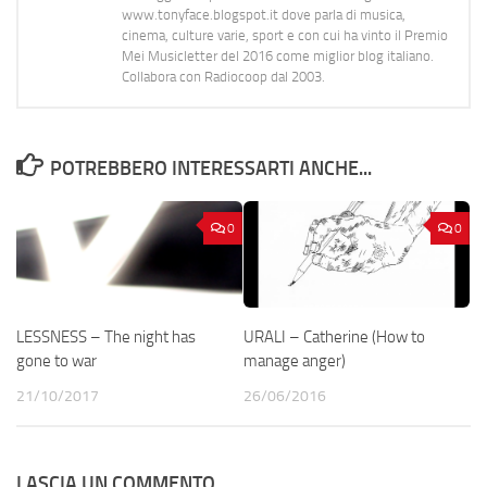
www.tonyface.blogspot.it dove parla di musica,
cinema, culture varie, sport e con cui ha vinto il Premio
Mei Musicletter del 2016 come miglior blog italiano.
Collabora con Radiocoop dal 2003.
POTREBBERO INTERESSARTI ANCHE...
0
0
LESSNESS – The night has
URALI – Catherine (How to
gone to war
manage anger)
21/10/2017
26/06/2016
LASCIA UN COMMENTO