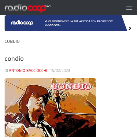
Salta al contenuto
CONDIO
condio
DI
ANTONIO BACCIOCCHI
·
15/02/2023