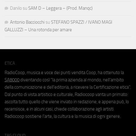
Danilo
su
SAM D – Leggera – (Prod. Manqc)
Antonio Bacciocchi
su
STEFANO SPAZZI / IVANO MAGI
GALLUZZI – Una rotonda per amare
ETICA
RadioCoop, musica e voce dei punti vendita Coop, ha ottenuto la
SA8000
diventando così "la prima azienda al mondo, nell'ambito
della comunicazione e dell'editoria, a ricevere la Certificazione etica".
Dal punto di vista artistico e culturale, Radiocoop vanta un primato:
ascolta tutto quello che viene inviato in redazione, e appena può, lo
recensisce, e in alcuni casi, chiede collaborazione agli artisti.
Radiocoop sostiene l'arte, la cultura e la musica di ogni genere.
TAG CLOUD