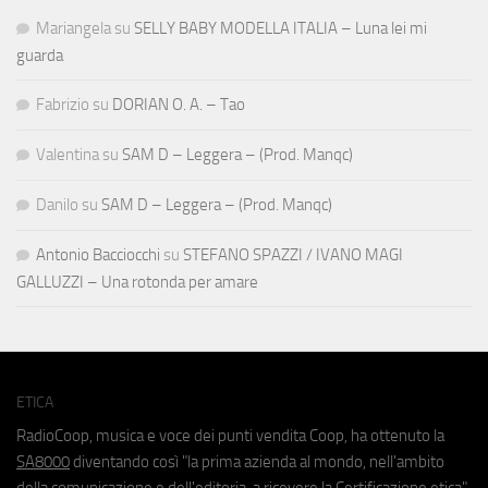
Mariangela
su
SELLY BABY MODELLA ITALIA – Luna lei mi
guarda
Fabrizio
su
DORIAN O. A. – Tao
Valentina
su
SAM D – Leggera – (Prod. Manqc)
Danilo
su
SAM D – Leggera – (Prod. Manqc)
Antonio Bacciocchi
su
STEFANO SPAZZI / IVANO MAGI
GALLUZZI – Una rotonda per amare
ETICA
RadioCoop, musica e voce dei punti vendita Coop, ha ottenuto la
SA8000
diventando così "la prima azienda al mondo, nell'ambito
della comunicazione e dell'editoria, a ricevere la Certificazione etica".