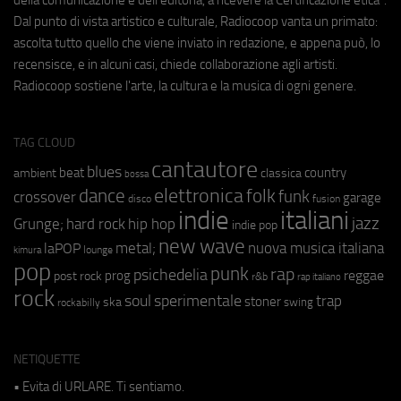
Dal punto di vista artistico e culturale, Radiocoop vanta un primato:
ascolta tutto quello che viene inviato in redazione, e appena può, lo
recensisce, e in alcuni casi, chiede collaborazione agli artisti.
Radiocoop sostiene l'arte, la cultura e la musica di ogni genere.
TAG CLOUD
cantautore
blues
beat
country
ambient
classica
bossa
elettronica
dance
folk
funk
crossover
garage
fusion
disco
indie
italiani
jazz
hip hop
Grunge;
hard rock
indie pop
new wave
metal;
nuova musica italiana
laPOP
lounge
kimura
pop
punk
rap
psichedelia
reggae
prog
post rock
r&b
rap italiano
rock
soul
sperimentale
trap
stoner
ska
swing
rockabilly
NETIQUETTE
• Evita di URLARE. Ti sentiamo.