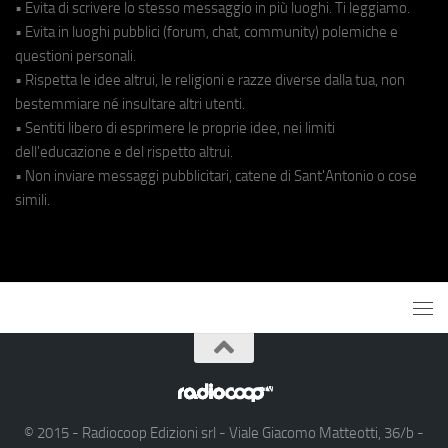
• Evita di scrivere lo stesso messaggio in più luoghi. Ti leggiamo.
• Evita in luoghi pubblici (forum, chat, community) polemiche e
questioni personali.
• Rispetta le idee altrui, le religioni e razze diverse dalla tua, non
bestemmiare né insultare altri utenti.
• Sentiti libero di esprimere le proprie idee, nei limiti
dell'educazione e del rispetto altrui.
• Non inviare messaggi pubblicitari, catene di Sant'Antonio o cose
simili.
© 2015 - Radiocoop Edizioni srl - Viale Giacomo Matteotti, 36/b -