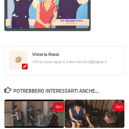
Vittoria Rossi
Info su www.lapop.it o alla mail social@lapop.it
POTREBBERO INTERESSARTI ANCHE...
0
0