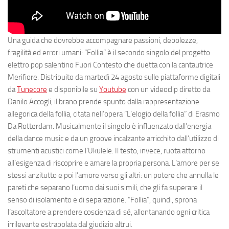
Una guida che dovrebbe accompagnare passioni, debolezze,
fragilità ed errori umani: “
Follia
” è il secondo singolo del progetto
elettro pop salentino
Fuori Contesto
che duetta con la cantautrice
Merifiore
. Distribuito da
martedì 24 agosto
sulle piattaforme digitali
da
Tunecore
e disponibile
su
Youtube
con un videoclip diretto da
Danilo Accogli
, il brano prende spunto dalla rappresentazione
allegorica della follia, citata nell’opera “L’elogio della follia” di Erasmo
Da Rotterdam. Musicalmente il singolo è influenzato dall’energia
della dance music e da un groove incalzante arricchito dall’utilizzo di
strumenti acustici come l’Ukulele. Il testo, invece, ruota attorno
all’esigenza di riscoprire e amare la propria persona. L’amore per se
stessi anzitutto e poi l’amore verso gli altri: un potere che annulla le
pareti che separano l’uomo dai suoi simili, che gli fa superare il
senso di isolamento e di separazione. “Follia”, quindi, sprona
l’ascoltatore a prendere coscienza di sé, allontanando ogni critica
irrilevante estrapolata dal giudizio altrui.