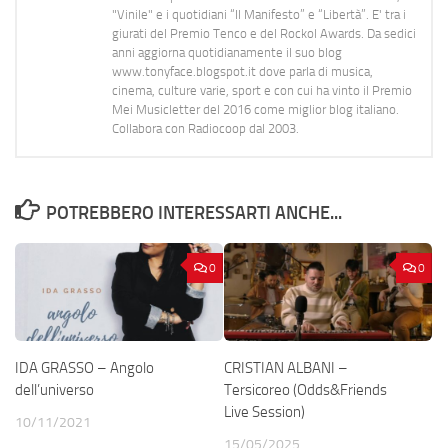
"Vinile" e i quotidiani “Il Manifesto” e “Libertà”. E' tra i
giurati del Premio Tenco e del Rockol Awards. Da sedici
anni aggiorna quotidianamente il suo blog
www.tonyface.blogspot.it dove parla di musica,
cinema, culture varie, sport e con cui ha vinto il Premio
Mei Musicletter del 2016 come miglior blog italiano.
Collabora con Radiocoop dal 2003.
POTREBBERO INTERESSARTI ANCHE...
0
0
IDA GRASSO – Angolo
CRISTIAN ALBANI –
dell’universo
Tersicoreo (Odds&Friends
Live Session)
10/11/2021
15/05/2025