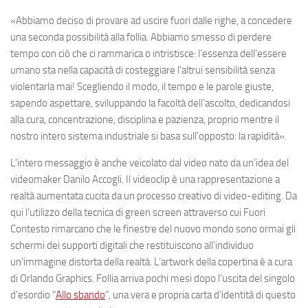
«Abbiamo deciso di provare ad uscire fuori dalle righe, a concedere
una seconda possibilità alla follia. Abbiamo smesso di perdere
tempo con ciò che ci rammarica o intristisce: l’essenza dell’essere
umano sta nella capacità di costeggiare l’altrui sensibilità senza
violentarla mai! Scegliendo il modo, il tempo e le parole giuste,
sapendo aspettare, sviluppando la facoltà dell’ascolto, dedicandosi
alla cura, concentrazione, disciplina e pazienza, proprio mentre il
nostro intero sistema industriale si basa sull’opposto: la rapidità».
L’intero messaggio è anche veicolato dal video nato da un’idea del
videomaker
Danilo Accogli
. Il videoclip è una rappresentazione a
realtà aumentata cucita da un processo creativo di video-editing. Da
qui l’utilizzo della tecnica di green screen attraverso cui Fuori
Contesto rimarcano che le finestre del nuovo mondo sono ormai gli
schermi dei supporti digitali che restituiscono all’individuo
un’immagine distorta della realtà. L’artwork della copertina è a cura
di Orlando Graphics.
Follia
arriva pochi mesi dopo l’uscita del singolo
d’esordio “
Allo sbando
”, una vera e propria carta d’identità di questo