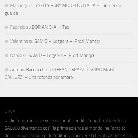
Mariangela
su
SELLY BABY MODELLA ITALIA – Luna lei mi
guarda
Fabrizio
su
DORIAN O. A. – Tao
Valentina
su
SAM D – Leggera – (Prod. Manqc)
Danilo
su
SAM D – Leggera – (Prod. Manqc)
Antonio Bacciocchi
su
STEFANO SPAZZI / IVANO MAGI
GALLUZZI – Una rotonda per amare
ETICA
RadioCoop, musica e voce dei punti vendita Coop, ha ottenuto la
SA8000
diventando così "la prima azienda al mondo, nell'ambito
della comunicazione e dell'editoria, a ricevere la Certificazione etica".