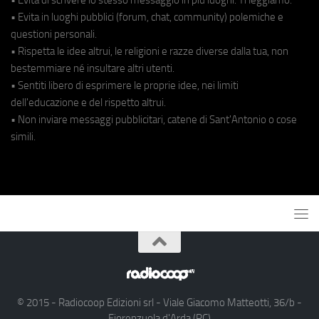
• Evita in luoghi pubblici (forum, chat, community) polemiche e
questioni personali.
• Rispetta le idee altrui, le religioni e razze diverse dalla tua, non
bestemmiare né insultare altri utenti.
• Sentiti libero di esprimere le proprie idee, nei limiti
dell'educazione e del rispetto altrui.
• Non inviare messaggi pubblicitari, catene di Sant'Antonio o cose
simili.
© 2015 - Radiocoop Edizioni srl - Viale Giacomo Matteotti, 36/b -
Fiorenzuola d'Arda (PC)