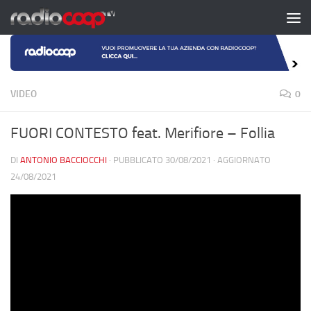
Salta al contenuto
VIDEO
0
FUORI CONTESTO feat. Merifiore – Follia
DI
ANTONIO BACCIOCCHI
· PUBBLICATO
30/08/2021
· AGGIORNATO
24/08/2021