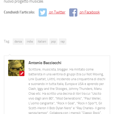
nuovo progetto musicale.
Condividi l'articolo:
on Twitter
on Facebook
Tag:
dance
indie
italiani
pop
rap
Antonio Bacciocchi
Scrittore, musicista, blogger. Ha militato come
batterista in una ventina di gruppi (tra cui Not Moving,
Link Quartet, Lilith), incidendo una cinquantina di dischi
e suonando in tutta Italia, Europa e USA e aprendo per
Clash, Iggy and the Stooges, Johnny Thunders, Manu
Chao etc. Ha scritto una decina di libri tra cui "Uscito
vivo dagli anni 80", "Mod Generations", "Paul Weller,
L’uomo cangiante", "Rock n Goal", "Rock n Spor"t, Gil
Scott-Heron Il Bob Dylan Nero" e "Ray Charles- Il genio
senza tempo". Collabora con i mensili “Classic Rock”,