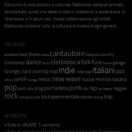
Dal punto di vista artistico e culturale, Radiocoop vanta un primato:
ascolta tutto quello che viene inviato in redazione, e appena può, lo
recensisce, e in alcuni casi, chiede collaborazione agli artisti.
Radiocoop sostiene l'arte, la cultura e la musica di ogni genere.
TAG CLOUD
cantautore
blues
beat
country
ambient
classica
bossa
elettronica
dance
folk
funk
crossover
garage
fusion
disco
indie
italiani
jazz
hip hop
Grunge;
hard rock
indie pop
new wave
metal;
nuova musica italiana
laPOP
lounge
kimura
pop
punk
rap
psichedelia
reggae
prog
post rock
r&b
rap italiano
rock
soul
sperimentale
trap
stoner
ska
swing
rockabilly
NETIQUETTE
• Evita di URLARE. Ti sentiamo.
• Evita di scrivere lo stesso messaggio in più luoghi. Ti leggiamo.