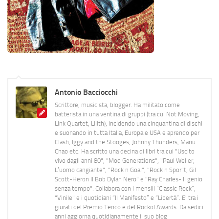
Antonio Bacciocchi
Scrittore, musicista, blogger. Ha militato come
batterista in una ventina di gruppi (tra cui Not Moving,
Link Quartet, Lilith), incidendo una cinquantina di dischi
e suonando in tutta Italia, Europa e USA e aprendo per
Clash, Iggy and the Stooges, Johnny Thunders, Manu
Chao etc. Ha scritto una decina di libri tra cui "Uscito
vivo dagli anni 80", "Mod Generations", "Paul Weller,
L’uomo cangiante", "Rock n Goal", "Rock n Spor"t, Gil
Scott-Heron Il Bob Dylan Nero" e "Ray Charles- Il genio
senza tempo". Collabora con i mensili “Classic Rock”,
"Vinile" e i quotidiani “Il Manifesto” e “Libertà”. E' tra i
giurati del Premio Tenco e del Rockol Awards. Da sedici
anni aggiorna quotidianamente il suo blog