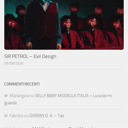
SIR PETROL – Evil Design
06/08/2026
COMMENTI RECENTI
Mariangela
su
SELLY BABY MODELLA ITALIA – Luna lei mi
guarda
Fabrizio
su
DORIAN O. A. – Tao