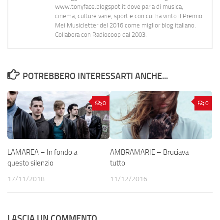
www.tonyface.blogspot.it dove parla di musica,
cinema, culture varie, sport e con cui ha vinto il Premio
Mei Musicletter del 2016 come miglior blog italiano.
Collabora con Radiocoop dal 2003.
POTREBBERO INTERESSARTI ANCHE...
0
0
LAMAREA – In fondo a
AMBRAMARIE – Bruciava
questo silenzio
tutto
17/11/2018
11/12/2016
LASCIA UN COMMENTO