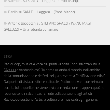
Valentina
su
SAM D – Leggera – (Prod. Manqc)
Danilo
su
SAM D – Leggera – (Prod. Manqc)
Antonio Bacciocchi
su
STEFANO SPAZZI / IVANO MAGI
GALLUZZI – Una rotonda per amare
ETICA
RadioCoop, musica e voce dei punti vendita Coop, ha ottenuto la
SA8000
diventando così "la prima azienda al mondo, nell'ambito
della comunicazione e dell'editoria, a ricevere la Certificazione etica".
Dal punto di vista artistico e culturale, Radiocoop vanta un primato:
ascolta tutto quello che viene inviato in redazione, e appena può, lo
recensisce, e in alcuni casi, chiede collaborazione agli artisti.
Radiocoop sostiene l'arte, la cultura e la musica di ogni genere.