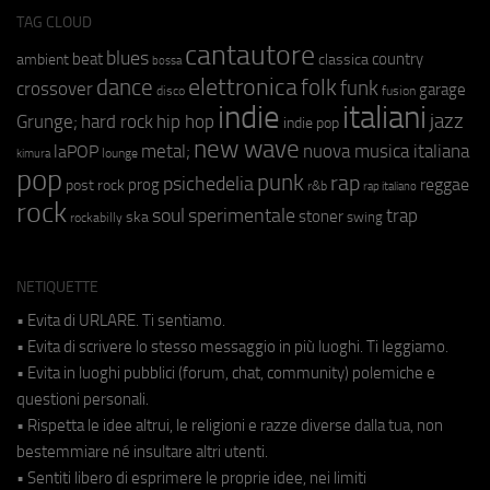
TAG CLOUD
cantautore
blues
beat
country
ambient
classica
bossa
elettronica
dance
folk
funk
crossover
garage
fusion
disco
indie
italiani
jazz
hip hop
Grunge;
hard rock
indie pop
new wave
metal;
nuova musica italiana
laPOP
lounge
kimura
pop
punk
rap
psichedelia
reggae
prog
post rock
r&b
rap italiano
rock
soul
sperimentale
trap
stoner
ska
swing
rockabilly
NETIQUETTE
• Evita di URLARE. Ti sentiamo.
• Evita di scrivere lo stesso messaggio in più luoghi. Ti leggiamo.
• Evita in luoghi pubblici (forum, chat, community) polemiche e
questioni personali.
• Rispetta le idee altrui, le religioni e razze diverse dalla tua, non
bestemmiare né insultare altri utenti.
• Sentiti libero di esprimere le proprie idee, nei limiti