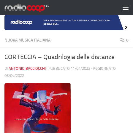
Salta al contenuto
NUOVA MUSICA ITALIANA
0
CORTECCIA – Quadrilogia delle distanze
DI
ANTONIO BACCIOCCHI
· PUBBLICATO
11/04/2022
· AGGIORNATO
06/04/2022