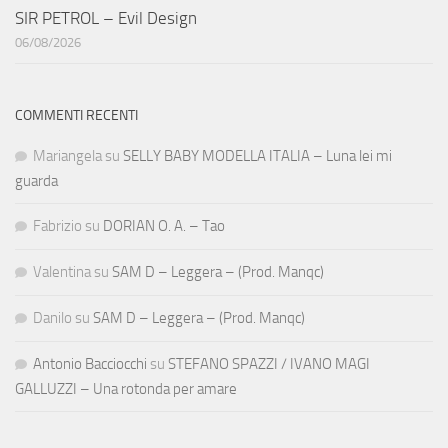
SIR PETROL – Evil Design
06/08/2026
COMMENTI RECENTI
Mariangela
su
SELLY BABY MODELLA ITALIA – Luna lei mi
guarda
Fabrizio
su
DORIAN O. A. – Tao
Valentina
su
SAM D – Leggera – (Prod. Manqc)
Danilo
su
SAM D – Leggera – (Prod. Manqc)
Antonio Bacciocchi
su
STEFANO SPAZZI / IVANO MAGI
GALLUZZI – Una rotonda per amare