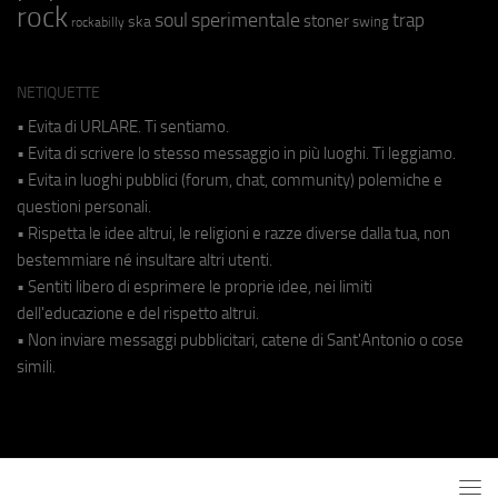
rock
soul
sperimentale
trap
stoner
ska
swing
rockabilly
NETIQUETTE
• Evita di URLARE. Ti sentiamo.
• Evita di scrivere lo stesso messaggio in più luoghi. Ti leggiamo.
• Evita in luoghi pubblici (forum, chat, community) polemiche e
questioni personali.
• Rispetta le idee altrui, le religioni e razze diverse dalla tua, non
bestemmiare né insultare altri utenti.
• Sentiti libero di esprimere le proprie idee, nei limiti
dell'educazione e del rispetto altrui.
• Non inviare messaggi pubblicitari, catene di Sant'Antonio o cose
simili.