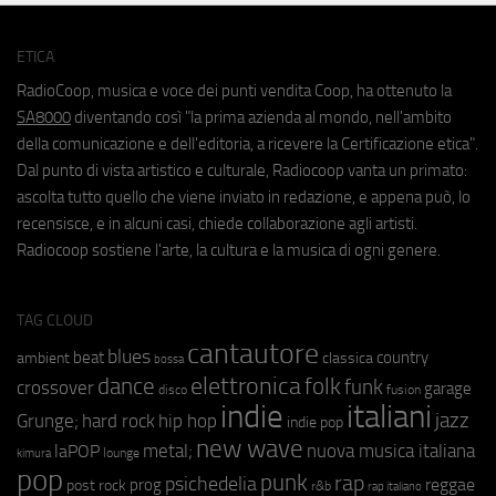
ETICA
RadioCoop, musica e voce dei punti vendita Coop, ha ottenuto la
SA8000
diventando così "la prima azienda al mondo, nell'ambito
della comunicazione e dell'editoria, a ricevere la Certificazione etica".
Dal punto di vista artistico e culturale, Radiocoop vanta un primato:
ascolta tutto quello che viene inviato in redazione, e appena può, lo
recensisce, e in alcuni casi, chiede collaborazione agli artisti.
Radiocoop sostiene l'arte, la cultura e la musica di ogni genere.
TAG CLOUD
cantautore
blues
beat
country
ambient
classica
bossa
elettronica
dance
folk
funk
crossover
garage
fusion
disco
indie
italiani
jazz
hip hop
Grunge;
hard rock
indie pop
new wave
metal;
nuova musica italiana
laPOP
lounge
kimura
pop
punk
rap
psichedelia
reggae
prog
post rock
r&b
rap italiano