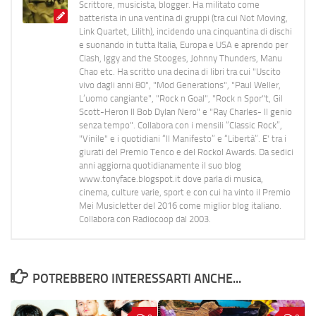
Scrittore, musicista, blogger. Ha militato come
batterista in una ventina di gruppi (tra cui Not Moving,
Link Quartet, Lilith), incidendo una cinquantina di dischi
e suonando in tutta Italia, Europa e USA e aprendo per
Clash, Iggy and the Stooges, Johnny Thunders, Manu
Chao etc. Ha scritto una decina di libri tra cui "Uscito
vivo dagli anni 80", "Mod Generations", "Paul Weller,
L’uomo cangiante", "Rock n Goal", "Rock n Spor"t, Gil
Scott-Heron Il Bob Dylan Nero" e "Ray Charles- Il genio
senza tempo". Collabora con i mensili “Classic Rock”,
"Vinile" e i quotidiani “Il Manifesto” e “Libertà”. E' tra i
giurati del Premio Tenco e del Rockol Awards. Da sedici
anni aggiorna quotidianamente il suo blog
www.tonyface.blogspot.it dove parla di musica,
cinema, culture varie, sport e con cui ha vinto il Premio
Mei Musicletter del 2016 come miglior blog italiano.
Collabora con Radiocoop dal 2003.
POTREBBERO INTERESSARTI ANCHE...