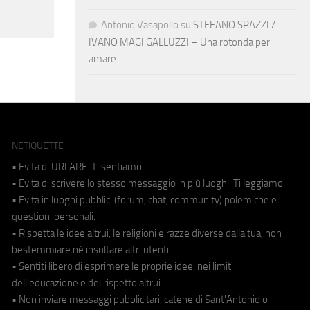
Antonio Vasapollo
su
STEFANO SPAZZI /
IVANO MAGI GALLUZZI – Una rotonda per
amare
NETIQUETTE
• Evita di URLARE. Ti sentiamo.
• Evita di scrivere lo stesso messaggio in più luoghi. Ti leggiamo.
• Evita in luoghi pubblici (forum, chat, community) polemiche e
questioni personali.
• Rispetta le idee altrui, le religioni e razze diverse dalla tua, non
bestemmiare né insultare altri utenti.
• Sentiti libero di esprimere le proprie idee, nei limiti
dell'educazione e del rispetto altrui.
• Non inviare messaggi pubblicitari, catene di Sant'Antonio o