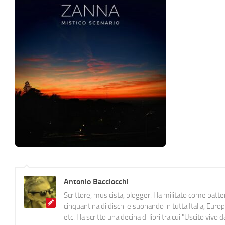
Antonio Bacciocchi
Scrittore, musicista, blogger. Ha militato come batter
cinquantina di dischi e suonando in tutta Italia, E
etc. Ha scritto una decina di libri tra cui "Uscito viv