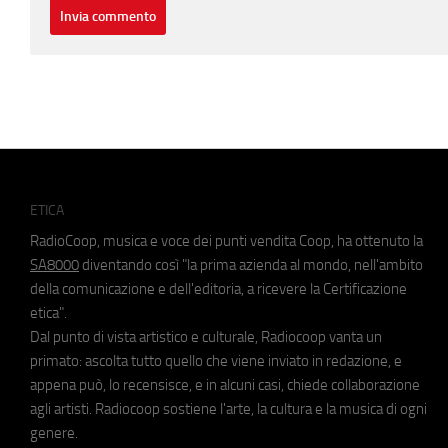
ETICA
RadioCoop, musica e voce dei punti vendita Coop, ha ottenuto la
SA8000
diventando così "la prima azienda al mondo, nell'ambito
della comunicazione e dell'editoria, a ricevere la Certificazione
etica".
Dal punto di vista artistico e culturale, Radiocoop vanta un
primato: ascolta tutto quello che viene inviato in redazione, e
appena può, lo recensisce, e in alcuni casi, chiede collaborazione
agli artisti. Radiocoop sostiene l'arte, la cultura e la musica di ogni
genere.