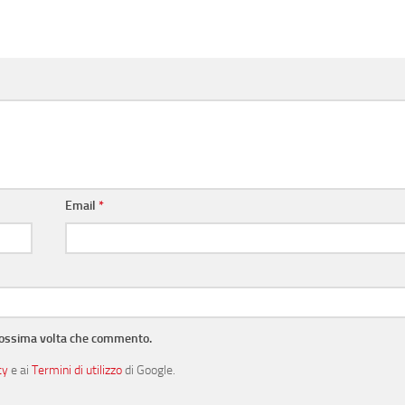
Email
*
prossima volta che commento.
cy
e ai
Termini di utilizzo
di Google.