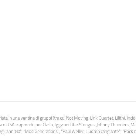
ista in una ventina di gruppi (tra cui Not Moving, Link Quartet, Lilith), inc
uropa e USA e aprendo per Clash, Iggy and the Stooges, Johnny Thunders, 
o dagli anni 80", "Mod Generations", "Paul Weller, L’uomo cangiante", "Rock n