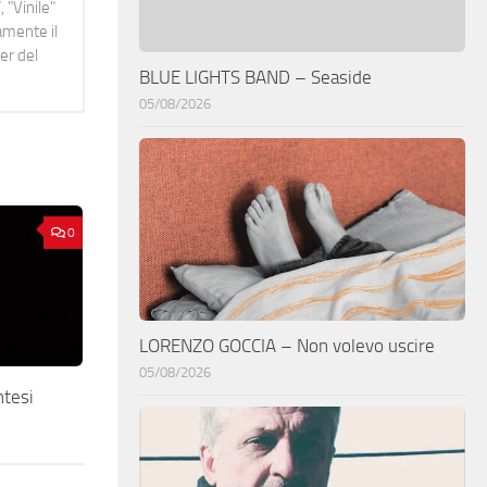
 "Vinile"
namente il
er del
BLUE LIGHTS BAND – Seaside
05/08/2026
0
LORENZO GOCCIA – Non volevo uscire
05/08/2026
tesi