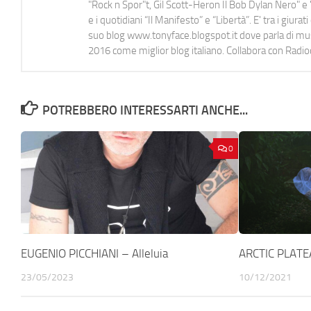
"Rock n Spor"t, Gil Scott-Heron Il Bob Dylan Nero" e "
e i quotidiani “Il Manifesto” e “Libertà”. E' tra i gi
suo blog www.tonyface.blogspot.it dove parla di music
2016 come miglior blog italiano. Collabora con Radi
POTREBBERO INTERESSARTI ANCHE...
0
EUGENIO PICCHIANI – Alleluia
ARCTIC PLATE
23/05/2023
10/12/2021