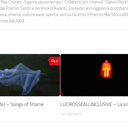
Ray Charles- Il genio senza tempo". Collabora con i mensili “Classic Rock”,
urati del Premio Tenco e del Rockol Awards. Da sedici anni aggiorna quotidia
a, cinema, culture varie, sport e con cui ha vinto il Premio Mei Musiclett
ocoop dal 2003.
0
AU – Songs of Shame
LUCIROSSEALLINCLUSIVE – La sin
12/10/2015