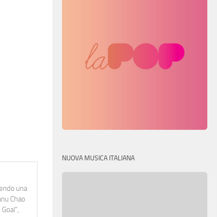
NUOVA MUSICA ITALIANA
idendo una
Manu Chao
 Goal",