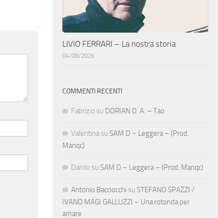
LIVIO FERRARI – La nostra storia
04/08/2026
COMMENTI RECENTI
Fabrizio
su
DORIAN O. A. – Tao
Valentina
su
SAM D – Leggera – (Prod.
Manqc)
Danilo
su
SAM D – Leggera – (Prod. Manqc)
Antonio Bacciocchi
su
STEFANO SPAZZI /
IVANO MAGI GALLUZZI – Una rotonda per
amare