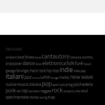
TAG CLOUD
cantautore
blues
beat
country
ambient
classica
bossa
elettronica
dance
folk
funk
crossover
fusion
disco
indie
hip hop
Grunge;
hard rock
garage
indie pop
italiani
new wave
jazz
metal;
laPOP
lounge
kimura
pop
psichedelia
nuova musica italiana
prog
post rock
rock
punk
rap
soul
reggae
ska
r&b
rockabilly
rap italiano
sperimentale
trap
stoner
swing