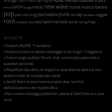
jazz
hip hop
Grunge;
hard rock
indie pop
new wave
metal;
nuova musica italiana
laPOP
lounge
kimura
pop
punk
rap
psichedelia
reggae
prog
post rock
r&b
rap italiano
rock
soul
sperimentale
trap
stoner
ska
swing
rockabilly
NETIQUETTE
• Evita di URLARE. Ti sentiamo.
• Evita di scrivere lo stesso messaggio in più luoghi. Ti leggiamo.
• Evita in luoghi pubblici (forum, chat, community) polemiche e
questioni personali.
• Rispetta le idee altrui, le religioni e razze diverse dalla tua, non
bestemmiare né insultare altri utenti.
• Sentiti libero di esprimere le proprie idee, nei limiti
dell'educazione e del rispetto altrui.
• Non inviare messaggi pubblicitari, catene di Sant'Antonio o cose
simili.