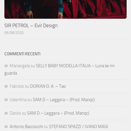
SIR PETROL – Evil Design
06/08/2026
COMMENTI RECENTI
Mariangela
su
SELLY BABY MODELLA ITALIA – Luna lei mi
guarda
Fabrizio
su
DORIAN O. A. – Tao
Valentina
su
SAM D – Leggera – (Prod. Manqc)
Danilo
su
SAM D – Leggera – (Prod. Manqc)
Antonio Bacciocchi
su
STEFANO SPAZZI / IVANO MAGI