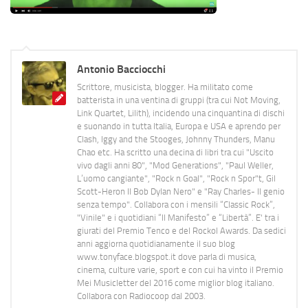
Antonio Bacciocchi
Scrittore, musicista, blogger. Ha militato come
batterista in una ventina di gruppi (tra cui Not Moving,
Link Quartet, Lilith), incidendo una cinquantina di dischi
e suonando in tutta Italia, Europa e USA e aprendo per
Clash, Iggy and the Stooges, Johnny Thunders, Manu
Chao etc. Ha scritto una decina di libri tra cui "Uscito
vivo dagli anni 80", "Mod Generations", "Paul Weller,
L’uomo cangiante", "Rock n Goal", "Rock n Spor"t, Gil
Scott-Heron Il Bob Dylan Nero" e "Ray Charles- Il genio
senza tempo". Collabora con i mensili “Classic Rock”,
"Vinile" e i quotidiani “Il Manifesto” e “Libertà”. E' tra i
giurati del Premio Tenco e del Rockol Awards. Da sedici
anni aggiorna quotidianamente il suo blog
www.tonyface.blogspot.it dove parla di musica,
cinema, culture varie, sport e con cui ha vinto il Premio
Mei Musicletter del 2016 come miglior blog italiano.
Collabora con Radiocoop dal 2003.