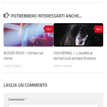
POTREBBERO INTERESSARTI ANCHE...
0
0
BUDDA ROCK – Schiavi nel
VOX KERNEL – L’assalto al
nome
domani può portare illusione
14/01/2021
28/01/2018
LASCIA UN COMMENTO
Commento
*