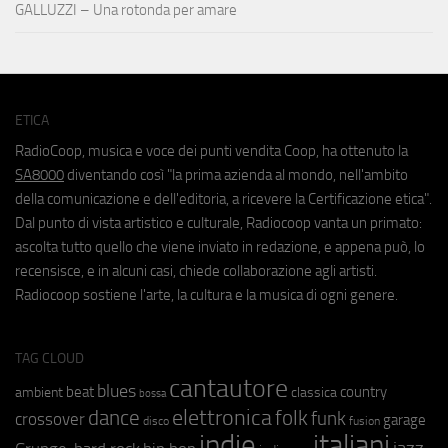
GALLUZZI – Una rotonda per amare
ETICA
RadioCoop, musica e voce dei punti vendita Coop, ha ottenuto la
SA8000
diventando così "la prima azienda al mondo, nell'ambito
della comunicazione e dell'editoria, a ricevere la Certificazione etica".
Dal punto di vista artistico e culturale, Radiocoop vanta un primato:
ascolta tutto quello che viene inviato in redazione, e appena può, lo
recensisce, e in alcuni casi, chiede collaborazione agli artisti.
Radiocoop sostiene l'arte, la cultura e la musica di ogni genere.
TAG CLOUD
cantautore
blues
beat
country
ambient
classica
bossa
elettronica
dance
folk
funk
crossover
garage
fusion
disco
indie
italiani