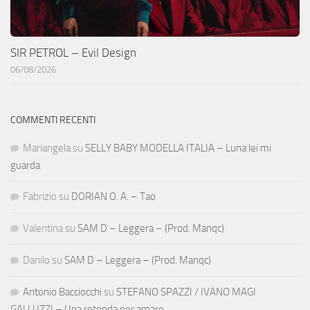
SIR PETROL – Evil Design
06/08/2026
COMMENTI RECENTI
Mariangela
su
SELLY BABY MODELLA ITALIA – Luna lei mi
guarda
Fabrizio
su
DORIAN O. A. – Tao
Valentina
su
SAM D – Leggera – (Prod. Manqc)
Danilo
su
SAM D – Leggera – (Prod. Manqc)
Antonio Bacciocchi
su
STEFANO SPAZZI / IVANO MAGI
GALLUZZI – Una rotonda per amare