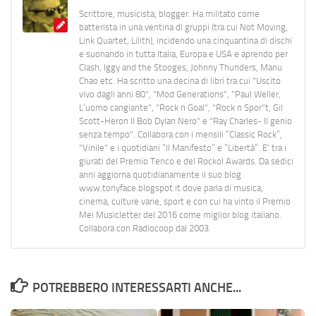
Scrittore, musicista, blogger. Ha militato come
batterista in una ventina di gruppi (tra cui Not Moving,
Link Quartet, Lilith), incidendo una cinquantina di dischi
e suonando in tutta Italia, Europa e USA e aprendo per
Clash, Iggy and the Stooges, Johnny Thunders, Manu
Chao etc. Ha scritto una decina di libri tra cui "Uscito
vivo dagli anni 80", "Mod Generations", "Paul Weller,
L’uomo cangiante", "Rock n Goal", "Rock n Spor"t, Gil
Scott-Heron Il Bob Dylan Nero" e "Ray Charles- Il genio
senza tempo". Collabora con i mensili “Classic Rock”,
"Vinile" e i quotidiani “Il Manifesto” e “Libertà”. E' tra i
giurati del Premio Tenco e del Rockol Awards. Da sedici
anni aggiorna quotidianamente il suo blog
www.tonyface.blogspot.it dove parla di musica,
cinema, culture varie, sport e con cui ha vinto il Premio
Mei Musicletter del 2016 come miglior blog italiano.
Collabora con Radiocoop dal 2003.
POTREBBERO INTERESSARTI ANCHE...