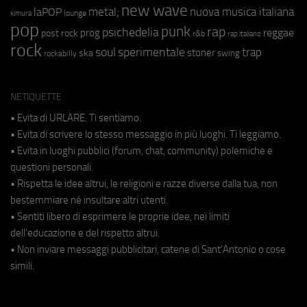
new wave
metal;
nuova musica italiana
laPOP
lounge
kimura
pop
punk
rap
psichedelia
reggae
prog
post rock
r&b
rap italiano
rock
soul
sperimentale
trap
stoner
ska
swing
rockabilly
NETIQUETTE
• Evita di URLARE. Ti sentiamo.
• Evita di scrivere lo stesso messaggio in più luoghi. Ti leggiamo.
• Evita in luoghi pubblici (forum, chat, community) polemiche e
questioni personali.
• Rispetta le idee altrui, le religioni e razze diverse dalla tua, non
bestemmiare né insultare altri utenti.
• Sentiti libero di esprimere le proprie idee, nei limiti
dell'educazione e del rispetto altrui.
• Non inviare messaggi pubblicitari, catene di Sant'Antonio o cose
simili.