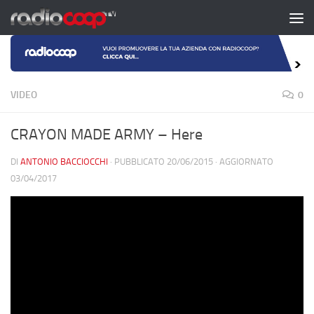
Salta al contenuto
VIDEO
0
CRAYON MADE ARMY – Here
DI
ANTONIO BACCIOCCHI
· PUBBLICATO
20/06/2015
· AGGIORNATO
03/04/2017