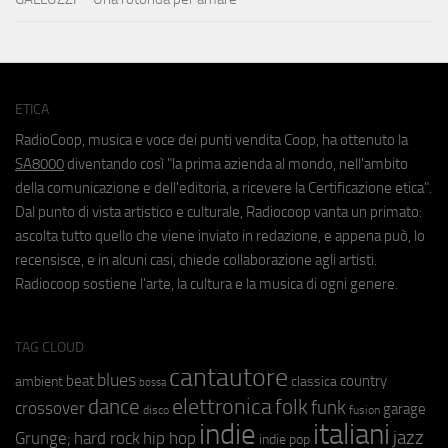
ETICA
RadioCoop, musica e voce dei punti vendita Coop, ha ottenuto la
SA8000
diventando così "la prima azienda al mondo, nell'ambito
della comunicazione e dell'editoria, a ricevere la Certificazione etica".
Dal punto di vista artistico e culturale, Radiocoop vanta un primato:
ascolta tutto quello che viene inviato in redazione, e appena può, lo
recensisce, e in alcuni casi, chiede collaborazione agli artisti.
Radiocoop sostiene l'arte, la cultura e la musica di ogni genere.
TAG CLOUD
cantautore
blues
beat
country
ambient
classica
bossa
elettronica
dance
folk
funk
crossover
garage
fusion
disco
indie
italiani
jazz
hip hop
Grunge;
hard rock
indie pop