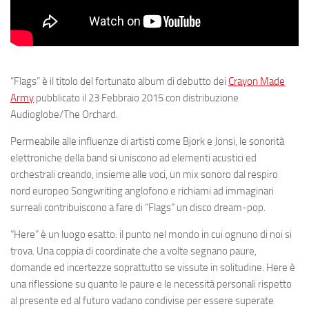
“Flags”
è il titolo del fortunato album di debutto dei
Crayon Made
Army
pubblicato il
23 Febbraio 2015
con distribuzione
Audioglobe/The Orchard.
Permeabile alle influenze di artisti come Bjork e Jonsi, le sonorità
elettroniche della band si uniscono ad elementi acustici ed
orchestrali creando, insieme alle voci, un mix sonoro dal respiro
nord europeo.Songwriting anglofono e richiami ad immaginari
surreali contribuiscono a fare di “Flags” un disco dream-pop.
“Here” è un luogo esatto: il punto nel mondo in cui ognuno di noi si
trova. Una coppia di coordinate che a volte segnano paure,
domande ed incertezze soprattutto se vissute in solitudine. Here è
una riflessione su quanto le paure e le necessità personali rispetto
al presente ed al futuro vadano condivise per essere superate