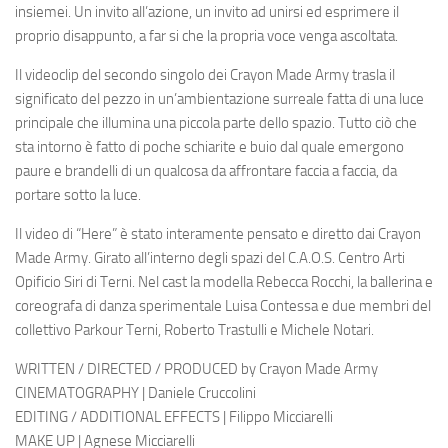
insiemei. Un invito all’azione, un invito ad unirsi ed esprimere il
proprio disappunto, a far si che la propria voce venga ascoltata.
Il videoclip del secondo singolo dei Crayon Made Army trasla il
significato del pezzo in un’ambientazione surreale fatta di una luce
principale che illumina una piccola parte dello spazio. Tutto ciò che
sta intorno è fatto di poche schiarite e buio dal quale emergono
paure e brandelli di un qualcosa da affrontare faccia a faccia, da
portare sotto la luce.
Il video di “Here” è stato interamente pensato e diretto dai
Crayon
Made Army
. Girato all’interno degli spazi del C.A.O.S. Centro Arti
Opificio Siri di Terni. Nel cast la modella
Rebecca Rocchi
, la ballerina e
coreografa di danza sperimentale
Luisa Contessa
e due membri del
collettivo Parkour Terni,
Roberto Trastulli
e
Michele Notari
.
WRITTEN / DIRECTED / PRODUCED by Crayon Made Army
CINEMATOGRAPHY | Daniele Cruccolini
EDITING / ADDITIONAL EFFECTS | Filippo Micciarelli
MAKE UP | Agnese Micciarelli