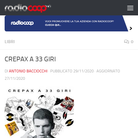
Salta al contenuto
LIBRI
0
CREPAX A 33 GIRI
DI
ANTONIO BACCIOCCHI
· PUBBLICATO
29/11/2020
· AGGIORNATO
27/11/2020