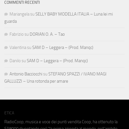
COMMENTI RECENTI
Mariangela
su
SELLY BABY MODELLA ITALIA – Luna lei mi
guarda
Fabrizio
su
DORIAN O. A. – Tao
Valentina
su
SAM D – Leggera – (Prod. Manqc)
Danilo
su
SAM D – Leggera – (Prod. Manqc)
Antonio Bacciocchi
su
STEFANO SPAZZI / IVANO MAGI
GALLUZZI – Una rotonda per amare
ETICA
RadioCoop, musica e voce dei punti vendita Coop, ha ottenuto la
SA8000
diventando così "la prima azienda al mondo, nell'ambito