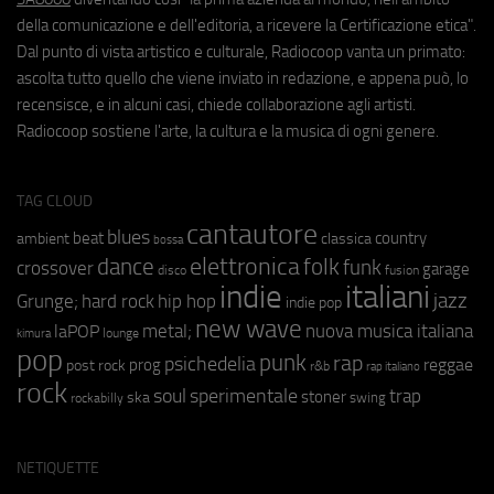
della comunicazione e dell'editoria, a ricevere la Certificazione etica".
Dal punto di vista artistico e culturale, Radiocoop vanta un primato:
ascolta tutto quello che viene inviato in redazione, e appena può, lo
recensisce, e in alcuni casi, chiede collaborazione agli artisti.
Radiocoop sostiene l'arte, la cultura e la musica di ogni genere.
TAG CLOUD
cantautore
blues
beat
country
ambient
classica
bossa
elettronica
dance
folk
funk
crossover
garage
fusion
disco
indie
italiani
jazz
hip hop
Grunge;
hard rock
indie pop
new wave
metal;
nuova musica italiana
laPOP
lounge
kimura
pop
punk
rap
psichedelia
reggae
prog
post rock
r&b
rap italiano
rock
soul
sperimentale
trap
stoner
ska
swing
rockabilly
NETIQUETTE