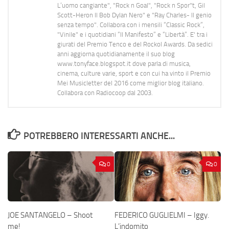
L’uomo cangiante", "Rock n Goal", "Rock n Spor"t, Gil
Scott-Heron Il Bob Dylan Nero" e "Ray Charles- Il genio
senza tempo". Collabora con i mensili “Classic Rock”,
"Vinile" e i quotidiani “Il Manifesto” e “Libertà”. E' tra i
giurati del Premio Tenco e del Rockol Awards. Da sedici
anni aggiorna quotidianamente il suo blog
www.tonyface.blogspot.it dove parla di musica,
cinema, culture varie, sport e con cui ha vinto il Premio
Mei Musicletter del 2016 come miglior blog italiano.
Collabora con Radiocoop dal 2003.
POTREBBERO INTERESSARTI ANCHE...
0
0
JOE SANTANGELO – Shoot
FEDERICO GUGLIELMI – Iggy.
me!
L’indomito