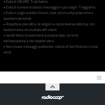
• Evita di URLARE. Ti sentiamo.
• Evita di scrivere lo stesso messaggio in più luoghi. Ti leggiamo.
• Evita in luoghi pubblici (forum, chat, community) polemiche e
questioni personali.
• Rispetta le idee altrui, le religioni e razze diverse dalla tua, non
bestemmiare né insultare altri utenti.
• Sentiti libero di esprimere le proprie idee, nei limiti
dell'educazione e del rispetto altrui.
• Non inviare messaggi pubblicitari, catene di Sant'Antonio o cose
simili.