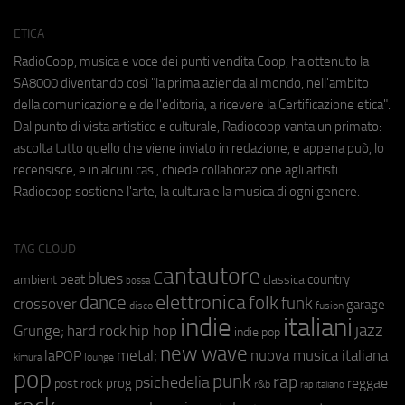
ETICA
RadioCoop, musica e voce dei punti vendita Coop, ha ottenuto la
SA8000
diventando così "la prima azienda al mondo, nell'ambito
della comunicazione e dell'editoria, a ricevere la Certificazione etica".
Dal punto di vista artistico e culturale, Radiocoop vanta un primato:
ascolta tutto quello che viene inviato in redazione, e appena può, lo
recensisce, e in alcuni casi, chiede collaborazione agli artisti.
Radiocoop sostiene l'arte, la cultura e la musica di ogni genere.
TAG CLOUD
cantautore
blues
beat
country
ambient
classica
bossa
elettronica
dance
folk
funk
crossover
garage
fusion
disco
indie
italiani
jazz
hip hop
Grunge;
hard rock
indie pop
new wave
metal;
nuova musica italiana
laPOP
lounge
kimura
pop
punk
rap
psichedelia
reggae
prog
post rock
r&b
rap italiano