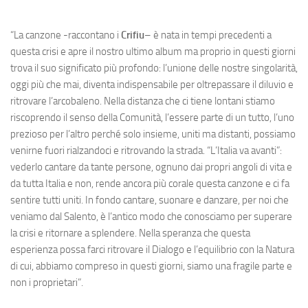
“La canzone -raccontano i
Crifiu
– è nata in tempi precedenti a
questa crisi e apre il nostro ultimo album ma proprio in questi giorni
trova il suo significato più profondo: l’unione delle nostre singolarità,
oggi più che mai, diventa indispensabile per oltrepassare il diluvio e
ritrovare l’arcobaleno. Nella distanza che ci tiene lontani stiamo
riscoprendo il senso della Comunità, l’essere parte di un tutto, l’uno
prezioso per l’altro perché solo insieme, uniti ma distanti, possiamo
venirne fuori rialzandoci e ritrovando la strada. “L’Italia va avanti”:
vederlo cantare da tante persone, ognuno dai propri angoli di vita e
da tutta Italia e non, rende ancora più corale questa canzone e ci fa
sentire tutti uniti. In fondo cantare, suonare e danzare, per noi che
veniamo dal Salento, è l’antico modo che conosciamo per superare
la crisi e ritornare a splendere. Nella speranza che questa
esperienza possa farci ritrovare il Dialogo e l’equilibrio con la Natura
di cui, abbiamo compreso in questi giorni, siamo una fragile parte e
non i proprietari”.