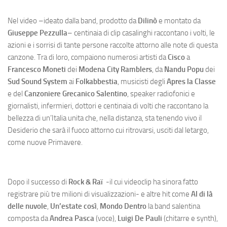
Nel video –ideato dalla band, prodotto da
Dilinò
e montato da
Giuseppe Pezzulla
– centinaia di clip casalinghi raccontano i volti, le
azioni e i sorrisi di tante persone raccolte attorno alle note di questa
canzone. Tra di loro, compaiono numerosi artisti da
Cisco
a
Francesco Moneti
dei
Modena City Ramblers
, da
Nandu Popu
dei
Sud Sound System
ai
Folkabbestia
, musicisti degli
Apres la Classe
e del
Canzoniere Grecanico
Salentino
, speaker radiofonici e
giornalisti, infermieri, dottori e centinaia di volti che raccontano la
bellezza di un’Italia unita che, nella distanza, sta tenendo vivo il
Desiderio che sarà il fuoco attorno cui ritrovarsi, usciti dal letargo,
come nuove Primavere.
Dopo il successo di
Rock & Raï
-il cui videoclip ha sinora fatto
registrare più tre milioni di visualizzazioni- e altre hit come
Al di là
delle nuvole
,
Un’estate così
,
Mondo Dentro
la band salentina
composta da
Andrea Pasca
(voce),
Luigi De Pauli
(chitarre e synth),