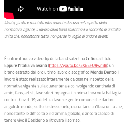
Ideato, girato e montato interamente da casa nel rispetto della
normativa vigente, il lavoro della band salentina è il racconto di un’Italia
unita che, nonostante tutto, non perde la voglia di andare avanti
È online il nuovo videoclip della band salentina
Crifiu
dal titolo
Eppure l’Italia va avanti
(
https://youtu.be/3XBEFU9wn88
) un
brano estratto dal loro ultimo lavoro discografico
Mondo Dentro
. Il
lavoro è stato realizzato interamente da casa nel rispetto della
normativa vigente sulla quarantena e coinvolgendo centinaia di
amici, fans, artisti, lavoratori impegnati in prima linea nella battaglia
contro il Covid-19, addetti ai lavori e gente comune che dai loro
angoli di mondo, sotto lo stesso cielo, raccontano un’Italia unita che,
nonostante le difficoltà e il dramma globale, è ancora capace di
tenere vivo il Desiderio e ritrovare il sorriso.