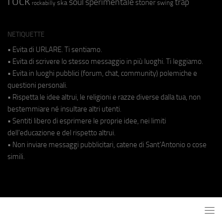
rock
soul
sperimentale
trap
stoner
ska
swing
rockabilly
NETIQUETTE
• Evita di URLARE. Ti sentiamo.
• Evita di scrivere lo stesso messaggio in più luoghi. Ti leggiamo.
• Evita in luoghi pubblici (forum, chat, community) polemiche e
questioni personali.
• Rispetta le idee altrui, le religioni e razze diverse dalla tua, non
bestemmiare né insultare altri utenti.
• Sentiti libero di esprimere le proprie idee, nei limiti
dell'educazione e del rispetto altrui.
• Non inviare messaggi pubblicitari, catene di Sant'Antonio o cose
simili.