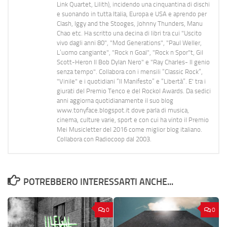
Link Quartet, Lilith), incidendo una cinquantina di dischi
e suonando in tutta Italia, Europa e USA e aprendo per
Clash, Iggy and the Stooges, Johnny Thunders, Manu
Chao etc. Ha scritto una decina di libri tra cui "Uscito
vivo dagli anni 80", "Mod Generations", "Paul Weller,
L’uomo cangiante", "Rock n Goal", "Rock n Spor"t, Gil
Scott-Heron Il Bob Dylan Nero" e "Ray Charles- Il genio
senza tempo". Collabora con i mensili “Classic Rock”,
"Vinile" e i quotidiani “Il Manifesto” e “Libertà”. E' tra i
giurati del Premio Tenco e del Rockol Awards. Da sedici
anni aggiorna quotidianamente il suo blog
www.tonyface.blogspot.it dove parla di musica,
cinema, culture varie, sport e con cui ha vinto il Premio
Mei Musicletter del 2016 come miglior blog italiano.
Collabora con Radiocoop dal 2003.
POTREBBERO INTERESSARTI ANCHE...
0
0