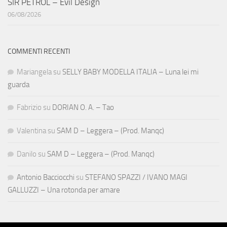
SIR PETROL – Evil Design
06/08/2026
COMMENTI RECENTI
Mariangela
su
SELLY BABY MODELLA ITALIA – Luna lei mi
guarda
Fabrizio
su
DORIAN O. A. – Tao
Valentina
su
SAM D – Leggera – (Prod. Manqc)
Danilo
su
SAM D – Leggera – (Prod. Manqc)
Antonio Bacciocchi
su
STEFANO SPAZZI / IVANO MAGI
GALLUZZI – Una rotonda per amare