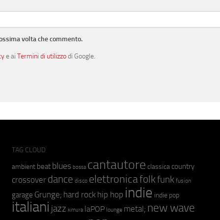
prossima volta che commento.
cy
e ai
Termini di utilizzo
di Google.
TAG CLOUD
cantautore
blues
beat
country
ambient
classica
bossa
elettronica
dance
folk
funk
crossover
fusion
disco
indie
hip hop
Grunge;
hard rock
garage
indie pop
italiani
new wave
jazz
metal;
laPOP
lounge
kimura