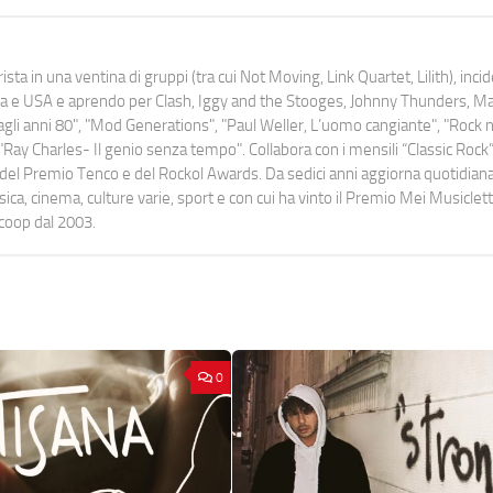
ista in una ventina di gruppi (tra cui Not Moving, Link Quartet, Lilith), inc
uropa e USA e aprendo per Clash, Iggy and the Stooges, Johnny Thunders, 
o dagli anni 80", "Mod Generations", "Paul Weller, L’uomo cangiante", "Rock n
Ray Charles- Il genio senza tempo". Collabora con i mensili “Classic Rock”,
urati del Premio Tenco e del Rockol Awards. Da sedici anni aggiorna quotidia
a, cinema, culture varie, sport e con cui ha vinto il Premio Mei Musiclett
ocoop dal 2003.
0