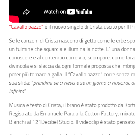
“Cavallo pazzo”
é il nuovo singolo di Crista uscito per Il 
Se le canzoni di Crista nascono di getto come le erbe s
un fulmine che squarcia e illumina la notte. E’ una donna
conoscere e al contempo corre via, scompare, come taran
divincola e si slaccia da ogni formale proposta che imbr
poter più tornare a galla. Il “Cavallo pazzo” corre senza m
sua sfida: “
prendimi se ci riesci e se un giorno ci riuscirai,
infinita
“.
Musica e testo di Crista, il brano è stato prodotto da Kor
Registrato da Emanuele Para alla Cotton Factory, mixat
Bianchi al 121Decibel Studio. Il videoclip è stato pensat