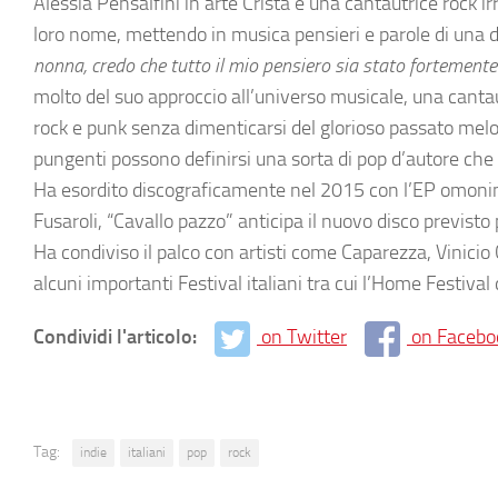
Alessia Pensalfini in arte Crista è una cantautrice rock 
loro nome, mettendo in musica pensieri e parole di una 
nonna, credo che tutto il mio pensiero sia stato fortement
molto del suo approccio all’universo musicale, una cantaut
rock e punk senza dimenticarsi del glorioso passato melod
pungenti possono definirsi una sorta di pop d’autore ch
Ha esordito discograficamente nel 2015 con l’EP omoni
Fusaroli, “Cavallo pazzo” anticipa il nuovo disco previsto
Ha condiviso il palco con artisti come Caparezza, Vinicio
alcuni importanti Festival italiani tra cui l’Home Festival
Condividi l'articolo:
on Twitter
on Facebo
Tag:
indie
italiani
pop
rock