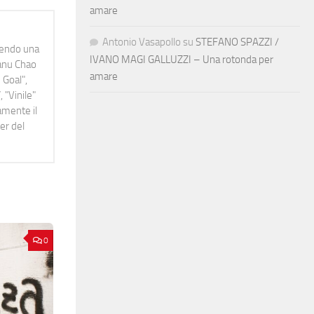
amare
Antonio Vasapollo
su
STEFANO SPAZZI /
idendo una
IVANO MAGI GALLUZZI – Una rotonda per
Manu Chao
amare
 Goal",
 "Vinile"
namente il
er del
0