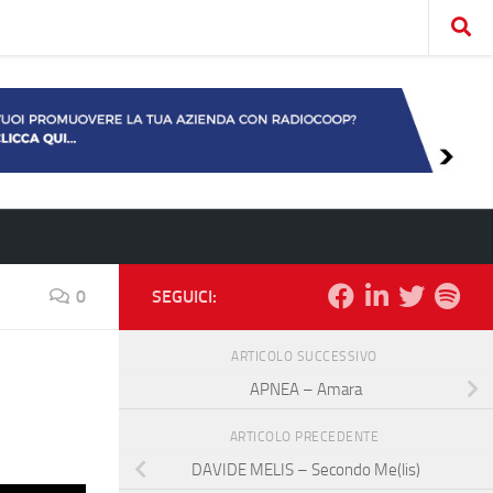
0
SEGUICI:
ARTICOLO SUCCESSIVO
APNEA – Amara
ARTICOLO PRECEDENTE
DAVIDE MELIS – Secondo Me(lis)