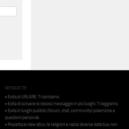
NETIQUETTE
• Evita di URLARE. Ti sentiamo.
• Evita di scrivere lo stesso messaggio in più luoghi. Ti leggiamo.
• Evita in luoghi pubblici (forum, chat, community) polemiche e
questioni personali.
• Rispetta le idee altrui, le religioni e razze diverse dalla tua, non