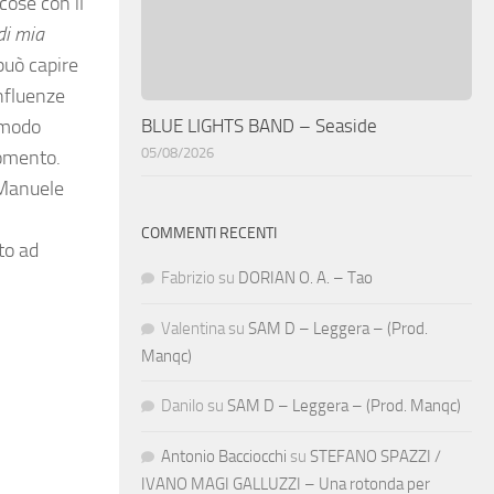
cose con il
di mia
può capire
influenze
BLUE LIGHTS BAND – Seaside
o modo
05/08/2026
momento.
 Manuele
COMMENTI RECENTI
to ad
Fabrizio
su
DORIAN O. A. – Tao
Valentina
su
SAM D – Leggera – (Prod.
Manqc)
Danilo
su
SAM D – Leggera – (Prod. Manqc)
Antonio Bacciocchi
su
STEFANO SPAZZI /
IVANO MAGI GALLUZZI – Una rotonda per