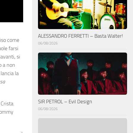
ALESSANDRO FERRETTI – Basta Walter!
viso come
06/08/2026
ole farsi
davanti, si
o a non
lancia la
rsa
SIR PETROL – Evil Design
Crista.
06/08/2026
 Tommy