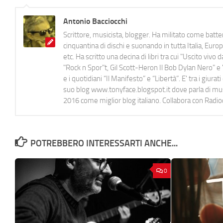
Antonio Bacciocchi
Scrittore, musicista, blogger. Ha militato come batter
cinquantina di dischi e suonando in tutta Italia, E
etc. Ha scritto una decina di libri tra cui "Uscito viv
"Rock n Spor"t, Gil Scott-Heron Il Bob Dylan Nero" e "
e i quotidiani “Il Manifesto” e “Libertà”. E' tra i gi
suo blog www.tonyface.blogspot.it dove parla di music
2016 come miglior blog italiano. Collabora con Radi
POTREBBERO INTERESSARTI ANCHE...
0