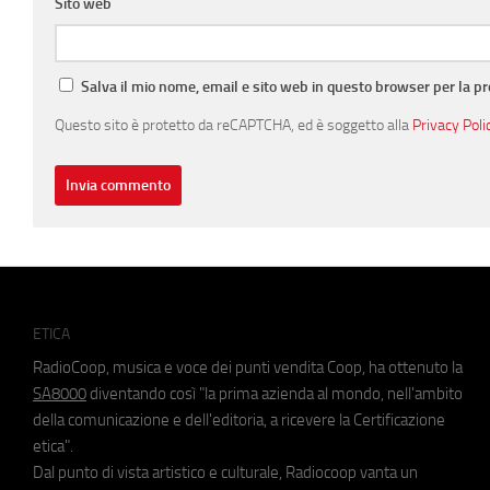
Sito web
Salva il mio nome, email e sito web in questo browser per la 
Questo sito è protetto da reCAPTCHA, ed è soggetto alla
Privacy Poli
ETICA
RadioCoop, musica e voce dei punti vendita Coop, ha ottenuto la
SA8000
diventando così "la prima azienda al mondo, nell'ambito
della comunicazione e dell'editoria, a ricevere la Certificazione
etica".
Dal punto di vista artistico e culturale, Radiocoop vanta un