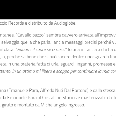
Piccio Records e distribuito da Audioglobe.
pontanee, “Cavallo pazzo” sembra davvero arrivata all’improv
 selvaggia quella che parla, lancia messaggi precisi perché vu
tolata. “
Rubami il cuore se ci riesci
” lo urla in faccia a chi ha 
iglia, perché sa bene che si può cadere dentro uno sguardo fin
eta in una prateria fatta di urla, sguardi, inganni, promesse e 
 attento, in un attimo mi libero e scappo per continuare la mia co
tana (Emanuele Para, Alfredo Nuti Dal Portone) e dalla stessa 
o da Emanuele Para al Cristalline Studios e masterizzato da
o, girato e montato da Michelangelo Ingrosso.