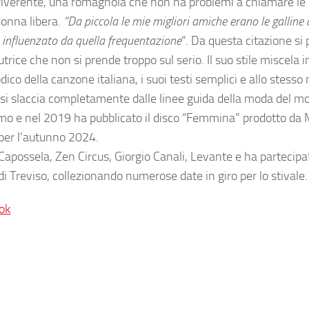
irriverente, una romagnola che non ha problemi a chiamare le 
donna libera.
“Da piccola le mie migliori amiche erano le galline 
e influenzato da quella frequentazione
“. Da questa citazione si 
rice che non si prende troppo sul serio. Il suo stile miscela 
ico della canzone italiana, i suoi testi semplici e allo stess
e si slaccia completamente dalle linee guida della moda del 
mo e nel 2019 ha pubblicato il disco “Femmina” prodotto da
 per l’autunno 2024.
 Capossela, Zen Circus, Giorgio Canali, Levante e ha partecipa
 di Treviso, collezionando numerose date in giro per lo stivale.
ok