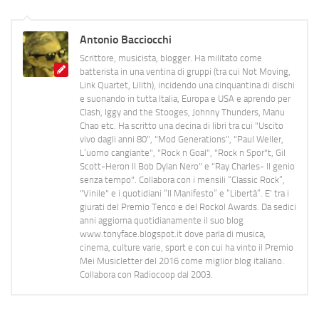
Antonio Bacciocchi
Scrittore, musicista, blogger. Ha militato come
batterista in una ventina di gruppi (tra cui Not Moving,
Link Quartet, Lilith), incidendo una cinquantina di dischi
e suonando in tutta Italia, Europa e USA e aprendo per
Clash, Iggy and the Stooges, Johnny Thunders, Manu
Chao etc. Ha scritto una decina di libri tra cui "Uscito
vivo dagli anni 80", "Mod Generations", "Paul Weller,
L’uomo cangiante", "Rock n Goal", "Rock n Spor"t, Gil
Scott-Heron Il Bob Dylan Nero" e "Ray Charles- Il genio
senza tempo". Collabora con i mensili “Classic Rock”,
"Vinile" e i quotidiani “Il Manifesto” e “Libertà”. E' tra i
giurati del Premio Tenco e del Rockol Awards. Da sedici
anni aggiorna quotidianamente il suo blog
www.tonyface.blogspot.it dove parla di musica,
cinema, culture varie, sport e con cui ha vinto il Premio
Mei Musicletter del 2016 come miglior blog italiano.
Collabora con Radiocoop dal 2003.