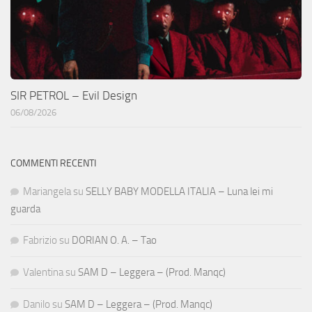
SIR PETROL – Evil Design
06/08/2026
COMMENTI RECENTI
Mariangela
su
SELLY BABY MODELLA ITALIA – Luna lei mi
guarda
Fabrizio
su
DORIAN O. A. – Tao
Valentina
su
SAM D – Leggera – (Prod. Manqc)
Danilo
su
SAM D – Leggera – (Prod. Manqc)