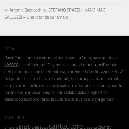
Antonio Bacciocchi
su
STEFANO SPAZZI / IVANO MAGI
GALLUZZI – Una rotonda per amare
ETICA
RadioCoop, musica e voce dei punti vendita Coop, ha ottenuto la
SA8000
diventando così "la prima azienda al mondo, nell'ambito
della comunicazione e dell'editoria, a ricevere la Certificazione etica".
Dal punto di vista artistico e culturale, Radiocoop vanta un primato:
ascolta tutto quello che viene inviato in redazione, e appena può, lo
recensisce, e in alcuni casi, chiede collaborazione agli artisti.
Radiocoop sostiene l'arte, la cultura e la musica di ogni genere.
TAG CLOUD
cantautore
blues
beat
country
ambient
classica
bossa