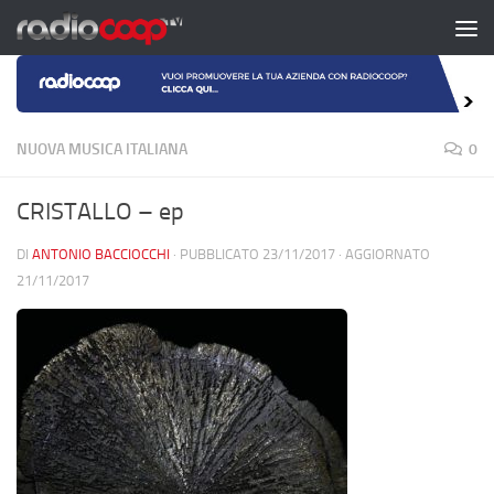
Salta al contenuto
NUOVA MUSICA ITALIANA
0
CRISTALLO – ep
DI
ANTONIO BACCIOCCHI
· PUBBLICATO
23/11/2017
· AGGIORNATO
21/11/2017