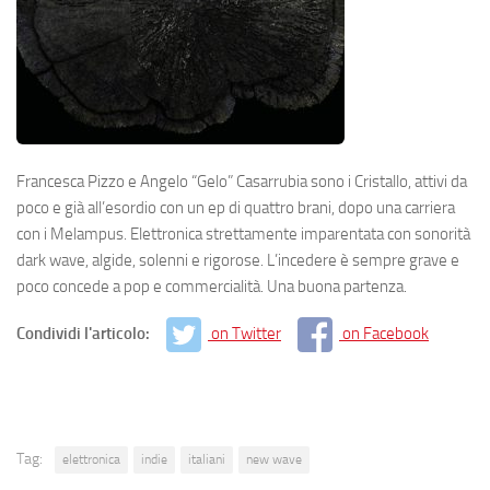
Francesca Pizzo e Angelo “Gelo” Casarrubia sono i Cristallo, attivi da
poco e già all’esordio con un ep di quattro brani, dopo una carriera
con i Melampus. Elettronica strettamente imparentata con sonorità
dark wave, algide, solenni e rigorose. L’incedere è sempre grave e
poco concede a pop e commercialità. Una buona partenza.
Condividi l'articolo:
on Twitter
on Facebook
Tag:
elettronica
indie
italiani
new wave