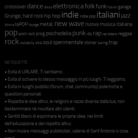
elettronica
dance
folk
funk
crossover
garage
fusion
disco
indie
italiani
jazz
hip hop
Grunge;
hard rock
indie pop
new wave
metal;
nuova musica italiana
laPOP
lounge
kimura
pop
punk
rap
psichedelia
reggae
prog
post rock
r&b
rap italiano
rock
soul
sperimentale
trap
stoner
ska
swing
rockabilly
NETIQUETTE
• Evita di URLARE. Ti sentiamo.
• Evita di scrivere lo stesso messaggio in più luoghi. Ti leggiamo.
• Evita in luoghi pubblici (forum, chat, community) polemiche e
questioni personali.
• Rispetta le idee altrui, le religioni e razze diverse dalla tua, non
bestemmiare né insultare altri utenti.
• Sentiti libero di esprimere le proprie idee, nei limiti
dell'educazione e del rispetto altrui.
• Non inviare messaggi pubblicitari, catene di Sant'Antonio o cose