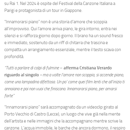
su Rai 1. Nel 2024 è ospite del Festival della Canzone Italiana a
Parigi e protagonista di un tour in Giappone.
“Innamorarsi piano” non è una storia d’amore che scoppia
all’improvviso. Qui l’amore arriva piano, le gira intorno, entra nei
silenzi e si rafforza giorno dopo giorno. Il brano ha un sound fresco
e immediato, sostenuto da un riff di chitarra che trascina e
compatta un arrangiamento essenziale, mentre il testo scava con
profondità.
“Tutti a parlare di colpi di fulmine
–
afferma Cristiana Verardo
riguardo al singolo
–
ma a volte l’amore non scoppia, si accende piano,
come una lampadina difettosa. Un po’ come quei film lenti che all’inizio ti
annoiano e poi non vuoi che finiscano. Innamorarsi piano, per amarsi
forte”
“Innamorarsi piano” sarà accompagnato da un videoclip girato al
Porto Vecchio di Castro (Lecce), un luogo che vive già nella mente
dell’artista e nelle immagini che la accompagnano mentre scrive la
canzone. L’acqua immobile, le barche che ancora dormono, il respiro