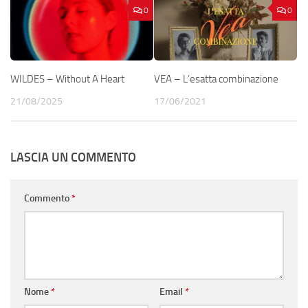
0
0
WILDES – Without A Heart
VEA – L’esatta combinazione
21/08/2025
17/06/2021
LASCIA UN COMMENTO
Commento
*
Nome
*
Email
*