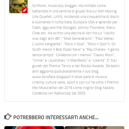
Scrittore, musicista, blogger. Ha militato come
batterista in una ventina di gruppi (tra cui Not Moving,
Link Quartet, Lilith), incidendo una cinquantina di dischi
e suonando in tutta Italia, Europa e USA e aprendo per
Clash, Iggy and the Stooges, Johnny Thunders, Manu
Chao etc. Ha scritto una decina di libri tra cui "Uscito
vivo dagli anni 80", "Mod Generations", "Paul Weller,
L’uomo cangiante", "Rock n Goal", "Rock n Spor"t, Gil
Scott-Heron Il Bob Dylan Nero" e "Ray Charles- Il genio
senza tempo". Collabora con i mensili “Classic Rock”,
"Vinile" e i quotidiani “Il Manifesto” e “Libertà”. E' tra i
giurati del Premio Tenco e del Rockol Awards. Da sedici
anni aggiorna quotidianamente il suo blog
www.tonyface.blogspot.it dove parla di musica,
cinema, culture varie, sport e con cui ha vinto il Premio
Mei Musicletter del 2016 come miglior blog italiano.
Collabora con Radiocoop dal 2003.
POTREBBERO INTERESSARTI ANCHE...