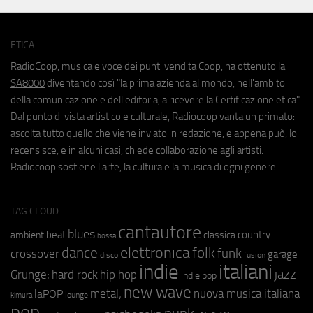
ETICA
RadioCoop, musica e voce dei punti vendita Coop, ha ottenuto la
SA8000
diventando così "la prima azienda al mondo, nell'ambito
della comunicazione e dell'editoria, a ricevere la Certificazione etica".
Dal punto di vista artistico e culturale, Radiocoop vanta un primato:
ascolta tutto quello che viene inviato in redazione, e appena può, lo
recensisce, e in alcuni casi, chiede collaborazione agli artisti.
Radiocoop sostiene l'arte, la cultura e la musica di ogni genere.
TAG CLOUD
cantautore
blues
beat
country
ambient
classica
bossa
elettronica
dance
folk
funk
crossover
garage
fusion
disco
indie
italiani
jazz
hip hop
Grunge;
hard rock
indie pop
new wave
metal;
nuova musica italiana
laPOP
lounge
kimura
pop