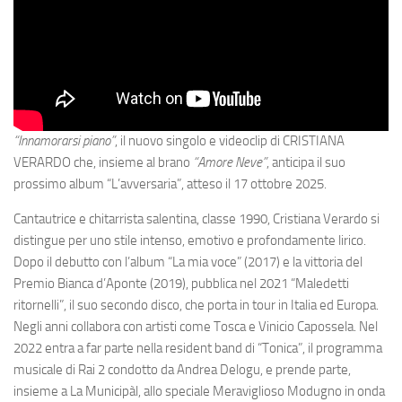
“Innamorarsi piano”
, il nuovo singolo e videoclip di CRISTIANA
VERARDO che, insieme al brano
“Amore Neve”
, anticipa il suo
prossimo album “L’avversaria”, atteso il 17 ottobre 2025.
Cantautrice e chitarrista salentina, classe 1990, Cristiana Verardo si
distingue per uno stile intenso, emotivo e profondamente lirico.
Dopo il debutto con l’album “La mia voce” (2017) e la vittoria del
Premio Bianca d’Aponte (2019), pubblica nel 2021 “Maledetti
ritornelli”, il suo secondo disco, che porta in tour in Italia ed Europa.
Negli anni collabora con artisti come Tosca e Vinicio Capossela. Nel
2022 entra a far parte nella resident band di “Tonica”, il programma
musicale di Rai 2 condotto da Andrea Delogu, e prende parte,
insieme a La Municipàl, allo speciale Meraviglioso Modugno in onda