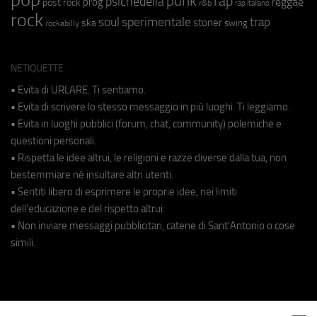
punk
rap
psichedelia
reggae
prog
post rock
r&b
rap italiano
rock
soul
sperimentale
trap
stoner
ska
swing
rockabilly
NETIQUETTE
• Evita di URLARE. Ti sentiamo.
• Evita di scrivere lo stesso messaggio in più luoghi. Ti leggiamo.
• Evita in luoghi pubblici (forum, chat, community) polemiche e
questioni personali.
• Rispetta le idee altrui, le religioni e razze diverse dalla tua, non
bestemmiare né insultare altri utenti.
• Sentiti libero di esprimere le proprie idee, nei limiti
dell'educazione e del rispetto altrui.
• Non inviare messaggi pubblicitari, catene di Sant'Antonio o cose
simili.