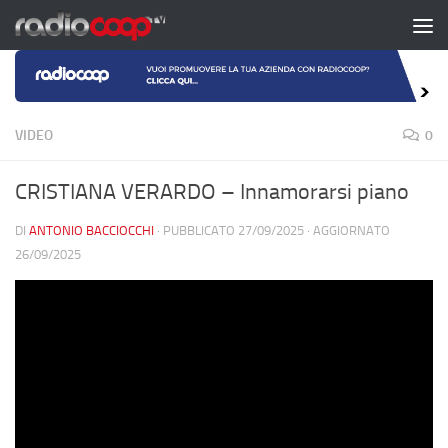
Salta al contenuto
VIDEO
0
CRISTIANA VERARDO – Innamorarsi piano
DI
ANTONIO BACCIOCCHI
· PUBBLICATO
27/09/2025
· AGGIORNATO
26/09/2025