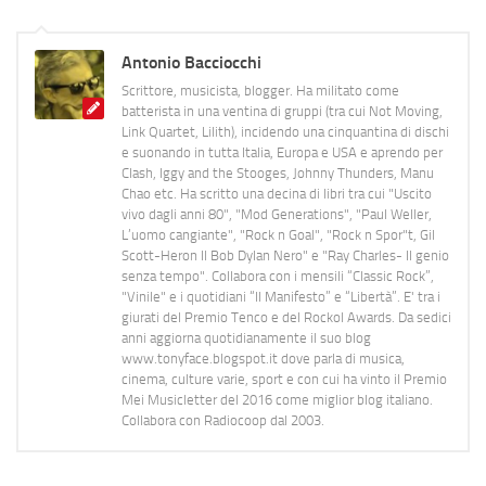
Antonio Bacciocchi
Scrittore, musicista, blogger. Ha militato come
batterista in una ventina di gruppi (tra cui Not Moving,
Link Quartet, Lilith), incidendo una cinquantina di dischi
e suonando in tutta Italia, Europa e USA e aprendo per
Clash, Iggy and the Stooges, Johnny Thunders, Manu
Chao etc. Ha scritto una decina di libri tra cui "Uscito
vivo dagli anni 80", "Mod Generations", "Paul Weller,
L’uomo cangiante", "Rock n Goal", "Rock n Spor"t, Gil
Scott-Heron Il Bob Dylan Nero" e "Ray Charles- Il genio
senza tempo". Collabora con i mensili “Classic Rock”,
"Vinile" e i quotidiani “Il Manifesto” e “Libertà”. E' tra i
giurati del Premio Tenco e del Rockol Awards. Da sedici
anni aggiorna quotidianamente il suo blog
www.tonyface.blogspot.it dove parla di musica,
cinema, culture varie, sport e con cui ha vinto il Premio
Mei Musicletter del 2016 come miglior blog italiano.
Collabora con Radiocoop dal 2003.