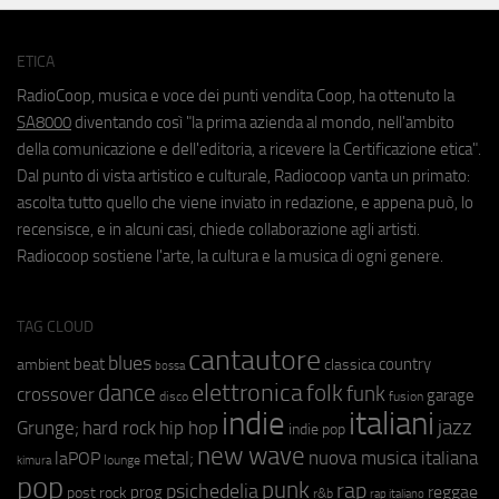
ETICA
RadioCoop, musica e voce dei punti vendita Coop, ha ottenuto la
SA8000
diventando così "la prima azienda al mondo, nell'ambito
della comunicazione e dell'editoria, a ricevere la Certificazione etica".
Dal punto di vista artistico e culturale, Radiocoop vanta un primato:
ascolta tutto quello che viene inviato in redazione, e appena può, lo
recensisce, e in alcuni casi, chiede collaborazione agli artisti.
Radiocoop sostiene l'arte, la cultura e la musica di ogni genere.
TAG CLOUD
cantautore
blues
beat
country
ambient
classica
bossa
elettronica
dance
folk
funk
crossover
garage
fusion
disco
indie
italiani
jazz
hip hop
Grunge;
hard rock
indie pop
new wave
metal;
nuova musica italiana
laPOP
lounge
kimura
pop
punk
rap
psichedelia
reggae
prog
post rock
r&b
rap italiano