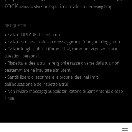
rock
soul
sperimentale
trap
stoner
ska
swing
rockabilly
NETIQUETTE
• Evita di URLARE. Ti sentiamo.
• Evita di scrivere lo stesso messaggio in più luoghi. Ti leggiamo.
• Evita in luoghi pubblici (forum, chat, community) polemiche e
questioni personali.
• Rispetta le idee altrui, le religioni e razze diverse dalla tua, non
bestemmiare né insultare altri utenti.
• Sentiti libero di esprimere le proprie idee, nei limiti
dell'educazione e del rispetto altrui.
• Non inviare messaggi pubblicitari, catene di Sant'Antonio o cose
simili.