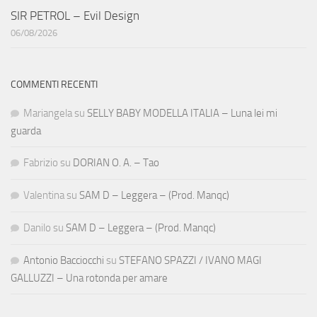
SIR PETROL – Evil Design
06/08/2026
COMMENTI RECENTI
Mariangela
su
SELLY BABY MODELLA ITALIA – Luna lei mi
guarda
Fabrizio
su
DORIAN O. A. – Tao
Valentina
su
SAM D – Leggera – (Prod. Manqc)
Danilo
su
SAM D – Leggera – (Prod. Manqc)
Antonio Bacciocchi
su
STEFANO SPAZZI / IVANO MAGI
GALLUZZI – Una rotonda per amare