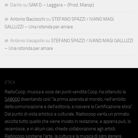
Danilo
su
SAM D – Leggera – (Prod. Manqc)
Antonio Bacciocchi
su
STEFANO SPAZZI / IVANO MAGI
GALLUZZI – Una rotonda per amare
Antonio Vasapollo
su
STEFANO SPAZZI / IVANO MAGI GALLUZZI
– Una rotonda per amare
ETICA
RadioCoop, musica e voce dei punti vendita Coop, ha ottenuto la
SA8000
diventando così "la prima azienda al mondo, nell'ambito
della comunicazione e dell'editoria, a ricevere la Certificazione etica".
Dal punto di vista artistico e culturale, Radiocoop vanta un primato:
ascolta tutto quello che viene inviato in redazione, e appena può, lo
recensisce, e in alcuni casi, chiede collaborazione agli artisti.
Radiocoop sostiene l'arte, la cultura e la musica di ogni genere.