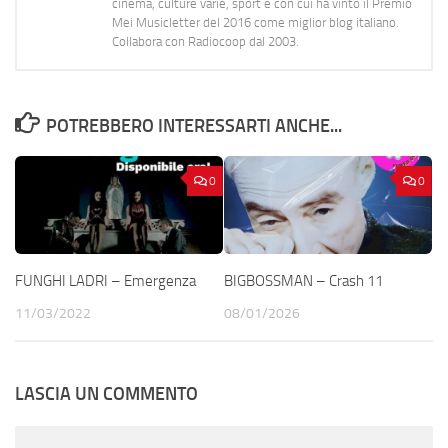
cinema, culture varie, sport e con cui ha vinto il Premio
Mei Musicletter del 2016 come miglior blog italiano.
Collabora con Radiocoop dal 2003.
POTREBBERO INTERESSARTI ANCHE...
0
0
FUNGHI LADRI – Emergenza
BIGBOSSMAN – Crash 11
11/03/2022
08/01/2026
LASCIA UN COMMENTO