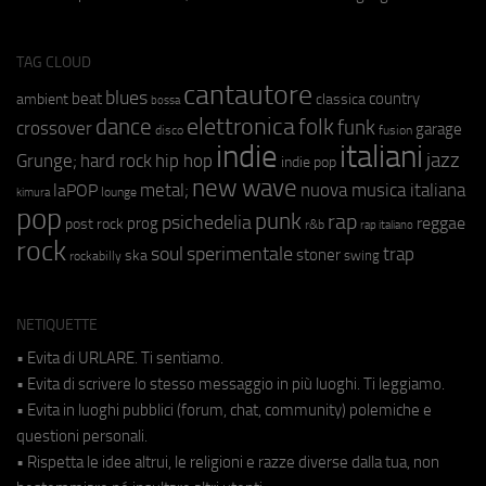
TAG CLOUD
cantautore
blues
beat
country
ambient
classica
bossa
elettronica
dance
folk
funk
crossover
garage
fusion
disco
indie
italiani
jazz
hip hop
Grunge;
hard rock
indie pop
new wave
metal;
nuova musica italiana
laPOP
lounge
kimura
pop
punk
rap
psichedelia
reggae
prog
post rock
r&b
rap italiano
rock
soul
sperimentale
trap
stoner
ska
swing
rockabilly
NETIQUETTE
• Evita di URLARE. Ti sentiamo.
• Evita di scrivere lo stesso messaggio in più luoghi. Ti leggiamo.
• Evita in luoghi pubblici (forum, chat, community) polemiche e
questioni personali.
• Rispetta le idee altrui, le religioni e razze diverse dalla tua, non