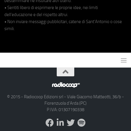
bestemmiare né insultare altri utenti.
• Sentiti libero di esprimere le proprie idee, nei limiti
dell'educazione e del rispetto altrui.
• Non inviare messaggi pubblicitari, catene di Sant'Antonio o cose
simili.
© 2015 - Radiocoop Edizioni srl - Viale Giacomo Matteotti, 36/b -
Fiorenzuola d'Arda (PC)
P.IVA: 01307190338