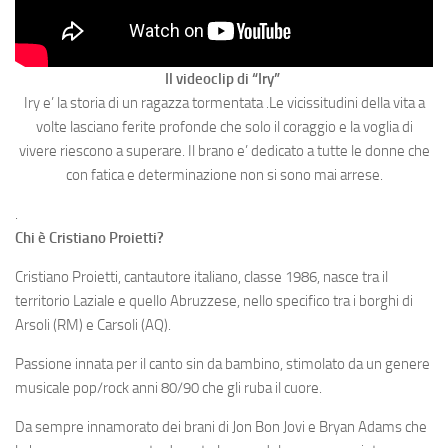
Il videoclip di “Iry”
Iry e’ la storia di un ragazza tormentata .Le vicissitudini della vita a
volte lasciano ferite profonde che solo il coraggio e la voglia di
vivere riescono a superare. Il brano e’ dedicato a tutte le donne che
con fatica e determinazione non si sono mai arrese.
.
Chi è Cristiano Proietti?
Cristiano Proietti, cantautore italiano, classe 1986, nasce tra il
territorio Laziale e quello Abruzzese, nello specifico tra i borghi di
Arsoli (RM) e Carsoli (AQ).
Passione innata per il canto sin da bambino, stimolato da un genere
musicale pop/rock anni 80/90 che gli ruba il cuore.
Da sempre innamorato dei brani di Jon Bon Jovi e Bryan Adams che