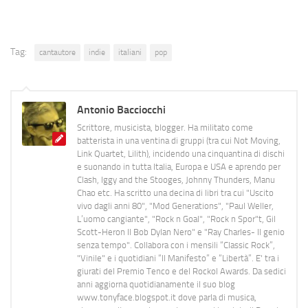
Tag:
cantautore
indie
italiani
pop
Antonio Bacciocchi
Scrittore, musicista, blogger. Ha militato come
batterista in una ventina di gruppi (tra cui Not Moving,
Link Quartet, Lilith), incidendo una cinquantina di dischi
e suonando in tutta Italia, Europa e USA e aprendo per
Clash, Iggy and the Stooges, Johnny Thunders, Manu
Chao etc. Ha scritto una decina di libri tra cui "Uscito
vivo dagli anni 80", "Mod Generations", "Paul Weller,
L’uomo cangiante", "Rock n Goal", "Rock n Spor"t, Gil
Scott-Heron Il Bob Dylan Nero" e "Ray Charles- Il genio
senza tempo". Collabora con i mensili “Classic Rock”,
"Vinile" e i quotidiani “Il Manifesto” e “Libertà”. E' tra i
giurati del Premio Tenco e del Rockol Awards. Da sedici
anni aggiorna quotidianamente il suo blog
www.tonyface.blogspot.it dove parla di musica,