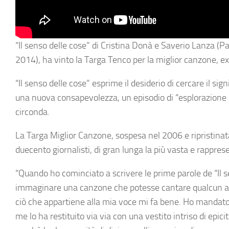
“Il senso delle cose” di Cristina Donà e Saverio Lanza (Pa
2014), ha vinto la Targa Tenco per la miglior canzone, e
“Il senso delle cose” esprime il desiderio di cercare il sig
una nuova consapevolezza, un episodio di “esplorazione ra
circonda.
La Targa Miglior Canzone, sospesa nel 2006 e ripristinat
duecento giornalisti, di gran lunga la più vasta e rappres
“Quando ho cominciato a scrivere le prime parole de “Il 
immaginare una canzone che potesse cantare qualcun al
ciò che appartiene alla mia voce mi fa bene. Ho mandato 
me lo ha restituito via via con una vestito intriso di epic