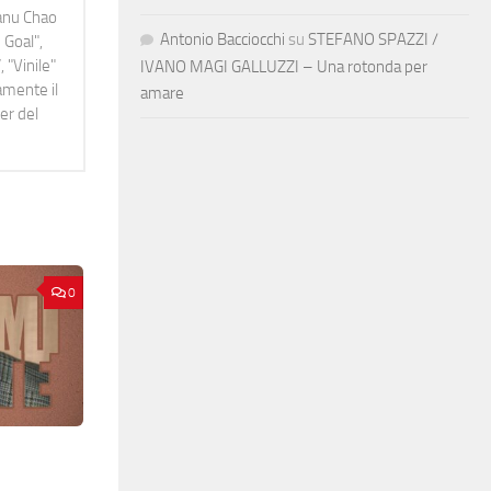
Manu Chao
Antonio Bacciocchi
su
STEFANO SPAZZI /
 Goal",
 "Vinile"
IVANO MAGI GALLUZZI – Una rotonda per
namente il
amare
er del
0