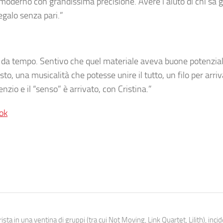
 moderno con grandissima precisione. Avere l’aiuto di chi sa 
egalo senza pari.”
o da tempo. Sentivo che quel materiale aveva buone potenzia
 una musicalità che potesse unire il tutto, un filo per arriv
zio e il “senso” è arrivato, con Cristina.”
ok
ista in una ventina di gruppi (tra cui Not Moving, Link Quartet, Lilith), inc