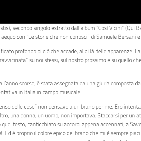
stis), secondo singolo estratto dall’album “Così Vicini” (Qui 
x aequo con “Le storie che non conosci” di Samuele Bersani e 
nificato profondo di ciò che accade, al di là delle apparenze. La
vvicinata” su noi stessi, sul nostro prossimo e su quello che
a l’anno scorso, è stata assegnata da una giuria composta da 
entativa in Italia in campo musicale.
senso delle cose” non pensavo a un brano per me. Ero intenta
tro, una donna, un uomo, non importava. Staccarsi per un a
quel testo, canticchiato su accordi appena accennati, a Save
ità. Ed è proprio il colore epico del brano che mi è sempre piaci