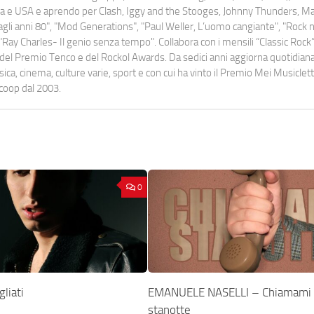
uropa e USA e aprendo per Clash, Iggy and the Stooges, Johnny Thunders, 
o dagli anni 80", "Mod Generations", "Paul Weller, L’uomo cangiante", "Rock n
Ray Charles- Il genio senza tempo". Collabora con i mensili “Classic Rock”,
urati del Premio Tenco e del Rockol Awards. Da sedici anni aggiorna quotidia
a, cinema, culture varie, sport e con cui ha vinto il Premio Mei Musiclett
ocoop dal 2003.
0
liati
EMANUELE NASELLI – Chiamami
stanotte