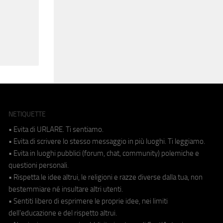
NETIQUETTE
• Evita di URLARE. Ti sentiamo.
• Evita di scrivere lo stesso messaggio in più luoghi. Ti leggiamo.
• Evita in luoghi pubblici (forum, chat, community) polemiche e
questioni personali.
• Rispetta le idee altrui, le religioni e razze diverse dalla tua, non
bestemmiare né insultare altri utenti.
• Sentiti libero di esprimere le proprie idee, nei limiti
dell'educazione e del rispetto altrui.