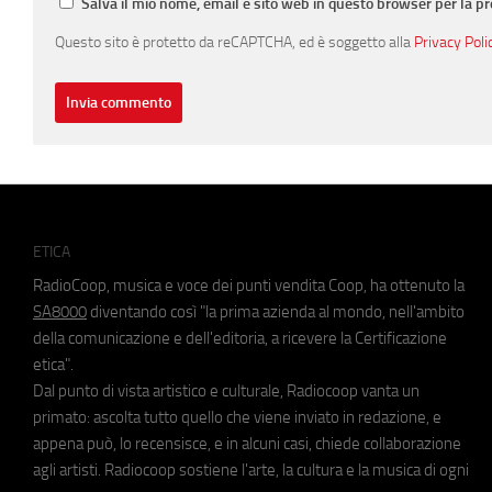
Salva il mio nome, email e sito web in questo browser per la 
Questo sito è protetto da reCAPTCHA, ed è soggetto alla
Privacy Poli
ETICA
RadioCoop, musica e voce dei punti vendita Coop, ha ottenuto la
SA8000
diventando così "la prima azienda al mondo, nell'ambito
della comunicazione e dell'editoria, a ricevere la Certificazione
etica".
Dal punto di vista artistico e culturale, Radiocoop vanta un
primato: ascolta tutto quello che viene inviato in redazione, e
appena può, lo recensisce, e in alcuni casi, chiede collaborazione
agli artisti. Radiocoop sostiene l'arte, la cultura e la musica di ogni