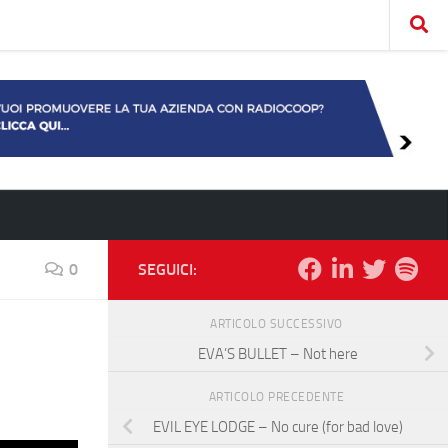
0
SEGUICI:
ARTICOLO SUCCESSIVO
EVA’S BULLET – Not here
ARTICOLO PRECEDENTE
EVIL EYE LODGE – No cure (for bad love)