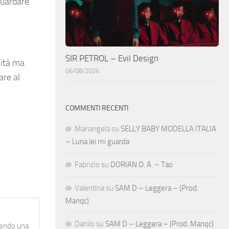
guardare
SIR PETROL – Evil Design
lità ma
06/08/2026
are al
COMMENTI RECENTI
Mariangela
su
SELLY BABY MODELLA ITALIA
– Luna lei mi guarda
Fabrizio
su
DORIAN O. A. – Tao
Valentina
su
SAM D – Leggera – (Prod.
Manqc)
Danilo
su
SAM D – Leggera – (Prod. Manqc)
idendo una