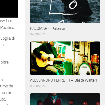
Base Luna,
Pacifico.
PALOMAR – Palomar
07/08/2026
 voglia di
 ci
oltre
 a
ALESSANDRO FERRETTI – Basta Walter!
ttimo da
06/08/2026
rio che
uto,