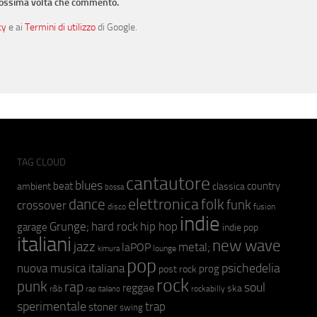
prossima volta che commento.
cy
e ai
Termini di utilizzo
di Google.
TAG CLOUD
cantautore
blues
beat
country
ambient
classica
bossa
elettronica
dance
folk
funk
crossover
fusion
disco
indie
hip hop
Grunge;
hard rock
garage
indie pop
italiani
new wave
jazz
metal;
laPOP
lounge
kimura
pop
psichedelia
nuova musica italiana
prog
post rock
rock
punk
rap
soul
reggae
ska
r&b
rockabilly
rap italiano
sperimentale
trap
stoner
swing