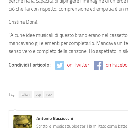
perchè ha la capacità di dipingere l’immagine di un eroe
ciò che fai con rispetto, comprensione ed empatia è un r
Cristina Donà
“Alcune idee musicali di questo brano erano nel cassett
mancavano gli elementi per completarlo. Mancava un testo,
senso vero e completo della canzone. Ho aspettato in silen
Condividi l'articolo:
on Twitter
on Facebo
Tag:
italiani
pop
rock
Antonio Bacciocchi
Scrittore, musicista, blogger. Ha militato come batter