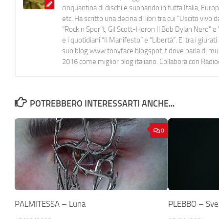
cinquantina di dischi e suonando in tutta Italia, E
etc. Ha scritto una decina di libri tra cui "Uscito viv
"Rock n Spor"t, Gil Scott-Heron Il Bob Dylan Nero" e "
e i quotidiani “Il Manifesto” e “Libertà”. E' tra i gi
suo blog www.tonyface.blogspot.it dove parla di music
2016 come miglior blog italiano. Collabora con Radi
POTREBBERO INTERESSARTI ANCHE...
0
PALMITESSA – Luna
PLEBBO – Sveg