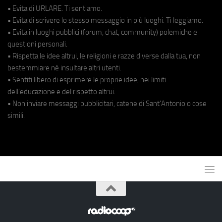
• Evita di URLARE. Ti sentiamo.
• Evita di scrivere lo stesso messaggio in più luoghi. Ti leggiamo.
• Evita in luoghi pubblici (forum, chat, community) polemiche e
questioni personali.
• Rispetta le idee altrui, le religioni e razze diverse dalla tua, non
bestemmiare né insultare altri utenti.
• Sentiti libero di esprimere le proprie idee, nei limiti
dell'educazione e del rispetto altrui.
• Non inviare messaggi pubblicitari, catene di Sant'Antonio o cose
simili.