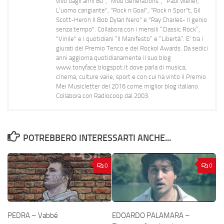
vivo dagli anni 80", "Mod Generations", "Paul Weller,
L’uomo cangiante", "Rock n Goal", "Rock n Spor"t, Gil
Scott-Heron Il Bob Dylan Nero" e "Ray Charles- Il genio
senza tempo". Collabora con i mensili “Classic Rock”,
"Vinile" e i quotidiani “Il Manifesto” e “Libertà”. E' tra i
giurati del Premio Tenco e del Rockol Awards. Da sedici
anni aggiorna quotidianamente il suo blog
www.tonyface.blogspot.it dove parla di musica,
cinema, culture varie, sport e con cui ha vinto il Premio
Mei Musicletter del 2016 come miglior blog italiano.
Collabora con Radiocoop dal 2003.
POTREBBERO INTERESSARTI ANCHE...
0
0
PEDRA – Vabbé
EDOARDO PALAMARA –