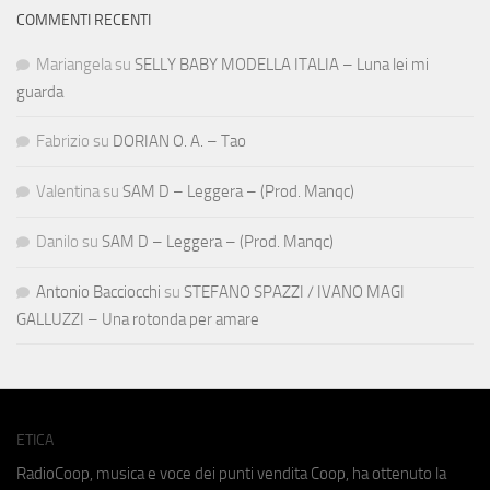
COMMENTI RECENTI
Mariangela
su
SELLY BABY MODELLA ITALIA – Luna lei mi
guarda
Fabrizio
su
DORIAN O. A. – Tao
Valentina
su
SAM D – Leggera – (Prod. Manqc)
Danilo
su
SAM D – Leggera – (Prod. Manqc)
Antonio Bacciocchi
su
STEFANO SPAZZI / IVANO MAGI
GALLUZZI – Una rotonda per amare
ETICA
RadioCoop, musica e voce dei punti vendita Coop, ha ottenuto la