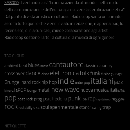
SA8000
diventando così "la prima azienda al mondo, nell'ambito
della comunicazione e dell'editoria, a ricevere la Certificazione etica".
Dal punto di vista artistico e culturale, Radiocoop vanta un primato:
ascolta tutto quello che viene inviato in redazione, e appena può, lo
recensisce, e in alcuni casi, chiede collaborazione agli artisti.
Radiocoop sostiene l'arte, la cultura e la musica di ogni genere.
TAG CLOUD
cantautore
blues
beat
country
ambient
classica
bossa
elettronica
dance
folk
funk
crossover
garage
fusion
disco
indie
italiani
jazz
hip hop
Grunge;
hard rock
indie pop
new wave
metal;
nuova musica italiana
laPOP
lounge
kimura
pop
punk
rap
psichedelia
reggae
prog
post rock
r&b
rap italiano
rock
soul
sperimentale
trap
stoner
ska
swing
rockabilly
NETIQUETTE