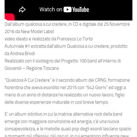
Dall’album qualcosa a cui credere, in CD e digitale dal 25 Novembre
2016 da New Model Label
video ideato e realizzato da Francesco Lo Torto
Autunnale #1 estratta dall’album Qualcosa a cui credere, prodotto
da Andrea Brodi
Realizzato con il sostegno del Progetto 100 band all’interno di
Giovanisì – Regione Toscana
“Qualcosa A Cui Credere” è il secondo album dei CRNG, formazione
fiorentina che aveva esordito nel 2015 con “542 Giorni” ed oggi a
meno di un anno di distanza ha realizzato un nuovo lavoro, figlio
delle diverse esperienze maturate in così breve tempo.
E’ un album istintivo in cui la matrice alternative rock della band
emerge con maggiore convinzione ed energia, c’è una nuova
consapevolezza, e le melodie quasi pop degli esordi lasciano spazio
a momenti più riflessivi, più oscuri, in cui emergono influenze new