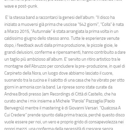
wave e post-punk.
E’ la stessa band a raccontarci la genesi dell’album: “Il disco ha
iniziato a muoversi già prima che uscisse “542 giorni”, “Colla” è nata
a Marzo 2015, “Autunnale” è stata arrangiata la prima volta in un
caldissimo giugno dello stesso anno. Tutte le esperienze venute
dopo, i feedback avuti dalla prima produzione, le piccole gioie, le
grandi delusioni, conferme e ripensamenti, hanno contribuito a dare
un taglio più ambizioso all’album. E’ servito un ritiro artistico tra le
montagne dell’Abruzzo per concludere la pre-produzione, in quel di
Carpineto della Nora, un luogo dove abbiamo lasciato il cuore,
suonando tra la cucina e il salotto di una casa che ha vibrato per otto
giorni in armonia con la band. Le riprese sono state curate da
Andrea Brodi presso Jam Recordings di Città di Castello, che ha
curato anche i mix insieme a Michele “Parola” Pazzaglia (Paolo
Benvegnù) mentre il mastering è di Giovanni Versari. “Qualcosa A
Cui Credere” prende spunto dalla prima traccia, perché questo disco
vuole essere per noi, un vero e proprio grido di consapevolezza nei
propri mezzi, una conferma della necessità di crescere senza