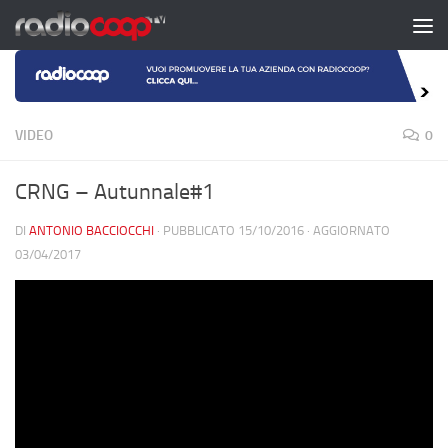
Salta al contenuto
VIDEO
0
CRNG – Autunnale#1
DI
ANTONIO BACCIOCCHI
· PUBBLICATO
15/10/2016
· AGGIORNATO
03/04/2017