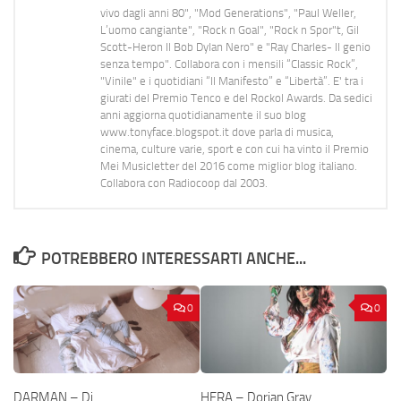
vivo dagli anni 80", "Mod Generations", "Paul Weller,
L’uomo cangiante", "Rock n Goal", "Rock n Spor"t, Gil
Scott-Heron Il Bob Dylan Nero" e "Ray Charles- Il genio
senza tempo". Collabora con i mensili “Classic Rock”,
"Vinile" e i quotidiani “Il Manifesto” e “Libertà”. E' tra i
giurati del Premio Tenco e del Rockol Awards. Da sedici
anni aggiorna quotidianamente il suo blog
www.tonyface.blogspot.it dove parla di musica,
cinema, culture varie, sport e con cui ha vinto il Premio
Mei Musicletter del 2016 come miglior blog italiano.
Collabora con Radiocoop dal 2003.
POTREBBERO INTERESSARTI ANCHE...
0
0
DARMAN – Di
HERA – Dorian Gray