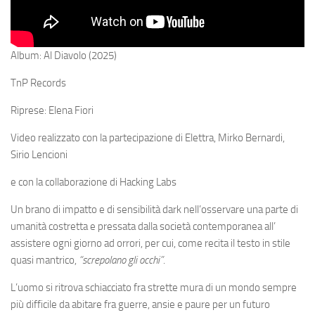
Album: Al Diavolo (2025)
TnP Records
Riprese: Elena Fiori
Video realizzato con la partecipazione di Elettra, Mirko Bernardi,
Sirio Lencioni
e con la collaborazione di Hacking Labs
Un brano di impatto e di sensibilità dark nell’osservare una parte di
umanità costretta e pressata dalla società contemporanea all’
assistere ogni giorno ad orrori, per cui, come recita il testo in stile
quasi mantrico,
“screpolano gli occhi”
.
L’uomo si ritrova schiacciato fra strette mura di un mondo sempre
più difficile da abitare fra guerre, ansie e paure per un futuro