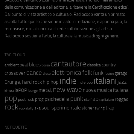
della comunicazione e dell'editoria, a ricevere la Certificazione etica".
Dal punto di vista artistico e culturale, Radiocoop vanta un primato:
ascolta tutto quello che viene inviato in redazione, e appena può, lo
recensisce, e in alcuni casi, chiede collaborazione agli artisti.
Radiocoop sostiene l'arte, la cultura e la musica di ogni genere.
TAG CLOUD
cantautore
blues
beat
country
ambient
classica
bossa
elettronica
dance
folk
funk
crossover
garage
fusion
disco
indie
italiani
jazz
hip hop
Grunge;
hard rock
indie pop
new wave
metal;
nuova musica italiana
laPOP
lounge
kimura
pop
punk
rap
psichedelia
reggae
prog
post rock
r&b
rap italiano
rock
soul
sperimentale
trap
stoner
ska
swing
rockabilly
NETIQUETTE