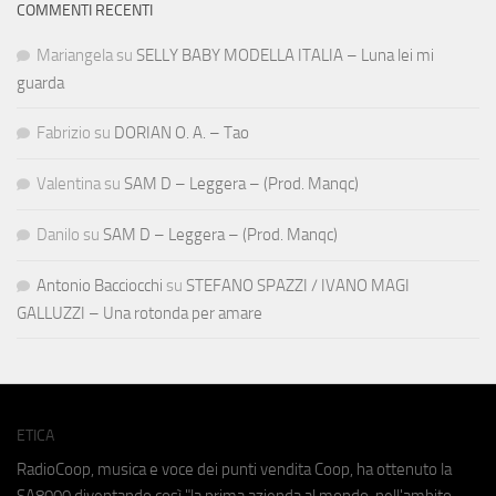
COMMENTI RECENTI
Mariangela
su
SELLY BABY MODELLA ITALIA – Luna lei mi
guarda
Fabrizio
su
DORIAN O. A. – Tao
Valentina
su
SAM D – Leggera – (Prod. Manqc)
Danilo
su
SAM D – Leggera – (Prod. Manqc)
Antonio Bacciocchi
su
STEFANO SPAZZI / IVANO MAGI
GALLUZZI – Una rotonda per amare
ETICA
RadioCoop, musica e voce dei punti vendita Coop, ha ottenuto la
SA8000
diventando così "la prima azienda al mondo, nell'ambito