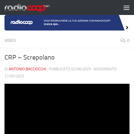
Salta al contenuto
VIDEO
0
CRP – Screpolano
DI
ANTONIO BACCIOCCHI
· PUBBLICATO
02/06/2025
· AGGIORNATO
27/05/2025