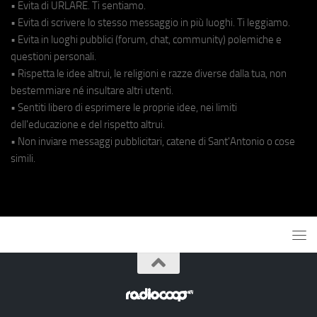
• Evita di URLARE. Ti sentiamo.
• Evita di scrivere lo stesso messaggio in più luoghi. Ti leggiamo.
• Evita in luoghi pubblici (forum, chat, community) polemiche e
questioni personali.
• Rispetta le idee altrui, le religioni e razze diverse dalla tua, non
bestemmiare né insultare altri utenti.
• Sentiti libero di esprimere le proprie idee, nei limiti
dell'educazione e del rispetto altrui.
• Non inviare messaggi pubblicitari, catene di Sant'Antonio o cose
simili.