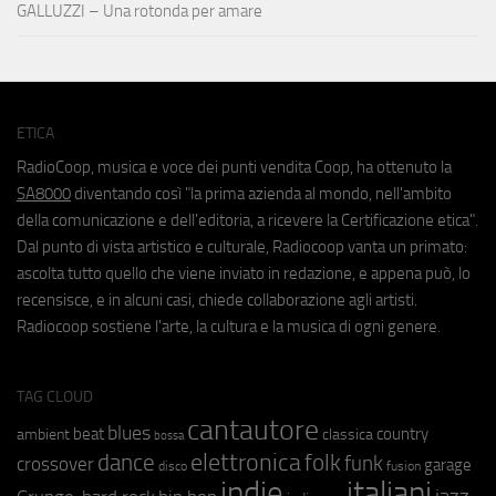
GALLUZZI – Una rotonda per amare
ETICA
RadioCoop, musica e voce dei punti vendita Coop, ha ottenuto la
SA8000
diventando così "la prima azienda al mondo, nell'ambito
della comunicazione e dell'editoria, a ricevere la Certificazione etica".
Dal punto di vista artistico e culturale, Radiocoop vanta un primato:
ascolta tutto quello che viene inviato in redazione, e appena può, lo
recensisce, e in alcuni casi, chiede collaborazione agli artisti.
Radiocoop sostiene l'arte, la cultura e la musica di ogni genere.
TAG CLOUD
cantautore
blues
beat
country
ambient
classica
bossa
elettronica
dance
folk
funk
crossover
garage
fusion
disco
indie
italiani