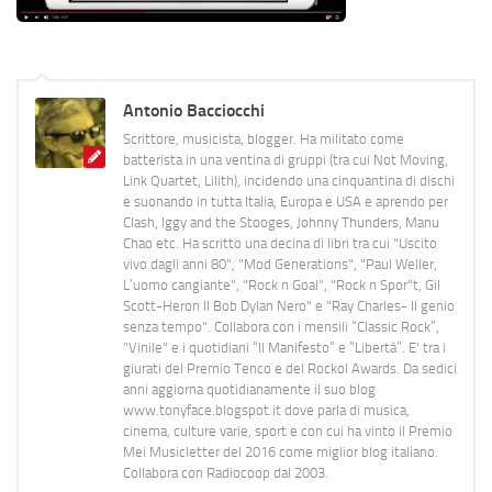
Antonio Bacciocchi
Scrittore, musicista, blogger. Ha militato come
batterista in una ventina di gruppi (tra cui Not Moving,
Link Quartet, Lilith), incidendo una cinquantina di dischi
e suonando in tutta Italia, Europa e USA e aprendo per
Clash, Iggy and the Stooges, Johnny Thunders, Manu
Chao etc. Ha scritto una decina di libri tra cui "Uscito
vivo dagli anni 80", "Mod Generations", "Paul Weller,
L’uomo cangiante", "Rock n Goal", "Rock n Spor"t, Gil
Scott-Heron Il Bob Dylan Nero" e "Ray Charles- Il genio
senza tempo". Collabora con i mensili “Classic Rock”,
"Vinile" e i quotidiani “Il Manifesto” e “Libertà”. E' tra i
giurati del Premio Tenco e del Rockol Awards. Da sedici
anni aggiorna quotidianamente il suo blog
www.tonyface.blogspot.it dove parla di musica,
cinema, culture varie, sport e con cui ha vinto il Premio
Mei Musicletter del 2016 come miglior blog italiano.
Collabora con Radiocoop dal 2003.