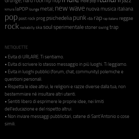
jazz
hip hop
Grunge;
hard rock
indie pop
new wave
metal;
nuova musica italiana
laPOP
lounge
kimura
pop
punk
rap
psichedelia
reggae
prog
post rock
r&b
rap italiano
rock
soul
sperimentale
trap
stoner
ska
swing
rockabilly
NETIQUETTE
• Evita di URLARE. Ti sentiamo.
• Evita di scrivere lo stesso messaggio in più luoghi. Ti leggiamo.
• Evita in luoghi pubblici (forum, chat, community) polemiche e
questioni personali.
• Rispetta le idee altrui, le religioni e razze diverse dalla tua, non
bestemmiare né insultare altri utenti.
• Sentiti libero di esprimere le proprie idee, nei limiti
dell'educazione e del rispetto altrui.
• Non inviare messaggi pubblicitari, catene di Sant'Antonio o cose
simili.