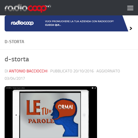
Salta al contenuto
D-STORTA
d-storta
DI
ANTONIO BACCIOCCHI
· PUBBLICATO
20/10/2016
· AGGIORNATO
03/04/2017