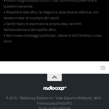
• Evita in luoghi pubblici (forum, chat, community) polemiche e
questioni personali.
• Rispetta le idee altrui, le religioni e razze diverse dalla tua, non
bestemmiare né insultare altri utenti.
• Sentiti libero di esprimere le proprie idee, nei limiti
dell'educazione e del rispetto altrui.
• Non inviare messaggi pubblicitari, catene di Sant'Antonio o cose
simili.
© 2015 - Radiocoop Edizioni srl - Viale Giacomo Matteotti, 36/b -
Fiorenzuola d'Arda (PC)
P.IVA: 01307190338