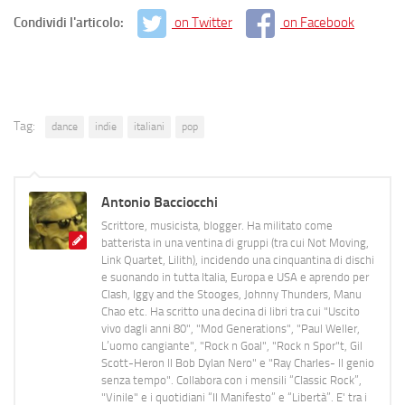
Condividi l'articolo:
on Twitter
on Facebook
Tag:
dance
indie
italiani
pop
Antonio Bacciocchi
Scrittore, musicista, blogger. Ha militato come
batterista in una ventina di gruppi (tra cui Not Moving,
Link Quartet, Lilith), incidendo una cinquantina di dischi
e suonando in tutta Italia, Europa e USA e aprendo per
Clash, Iggy and the Stooges, Johnny Thunders, Manu
Chao etc. Ha scritto una decina di libri tra cui "Uscito
vivo dagli anni 80", "Mod Generations", "Paul Weller,
L’uomo cangiante", "Rock n Goal", "Rock n Spor"t, Gil
Scott-Heron Il Bob Dylan Nero" e "Ray Charles- Il genio
senza tempo". Collabora con i mensili “Classic Rock”,
"Vinile" e i quotidiani “Il Manifesto” e “Libertà”. E' tra i