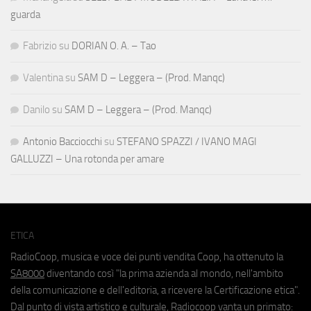
guarda
Fabrizio
su
DORIAN O. A. – Tao
Valentina
su
SAM D – Leggera – (Prod. Manqc)
Danilo
su
SAM D – Leggera – (Prod. Manqc)
Antonio Bacciocchi
su
STEFANO SPAZZI / IVANO MAGI
GALLUZZI – Una rotonda per amare
ETICA
RadioCoop, musica e voce dei punti vendita Coop, ha ottenuto la
SA8000
diventando così "la prima azienda al mondo, nell'ambito
della comunicazione e dell'editoria, a ricevere la Certificazione etica".
Dal punto di vista artistico e culturale, Radiocoop vanta un primato: