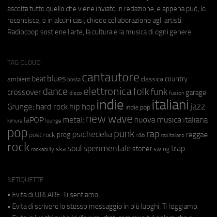
ascolta tutto quello che viene inviato in redazione, e appena può, lo
recensisce, e in alcuni casi, chiede collaborazione agli artisti.
Radiocoop sostiene l'arte, la cultura e la musica di ogni genere.
TAG CLOUD
cantautore
blues
beat
country
ambient
classica
bossa
elettronica
dance
folk
funk
crossover
garage
fusion
disco
indie
italiani
jazz
hip hop
Grunge;
hard rock
indie pop
new wave
metal;
nuova musica italiana
laPOP
lounge
kimura
pop
punk
rap
psichedelia
reggae
prog
post rock
r&b
rap italiano
rock
soul
sperimentale
trap
stoner
ska
swing
rockabilly
NETIQUETTE
• Evita di URLARE. Ti sentiamo.
• Evita di scrivere lo stesso messaggio in più luoghi. Ti leggiamo.