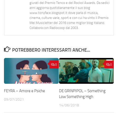
giurati del Premio Tenco e del Rockol Awards. Da sedici
anni aggiorna quotidianamente il suo blog
www.tonyface.blogspot.it dove parla di musica,
cinema, culture varie, sport e con cui ha vinto il Premio
Mei Musicletter del 2016 come miglior blog italiano.
Collabora con Radiocoop dal 2003.
POTREBBERO INTERESSARTI ANCHE...
0
0
FEYRA – Amore e Psiche
DE GRINPIPOL – Something
Low Something High
09/07/2021
14/06/2018