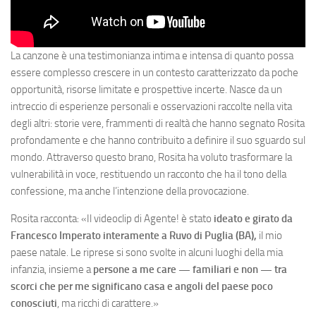
La canzone è una testimonianza intima e intensa di quanto possa
essere complesso crescere in un contesto caratterizzato da poche
opportunità, risorse limitate e prospettive incerte. Nasce da un
intreccio di esperienze personali e osservazioni raccolte nella vita
degli altri: storie vere, frammenti di realtà che hanno segnato Rosita
profondamente e che hanno contribuito a definire il suo sguardo sul
mondo. Attraverso questo brano, Rosita ha voluto trasformare la
vulnerabilità in voce, restituendo un racconto che ha il tono della
confessione, ma anche l’intenzione della provocazione.
Rosita racconta: «Il videoclip di Agente! è stato
ideato e girato da
Francesco Imperato interamente a Ruvo di Puglia (BA),
il mio
paese natale. Le riprese si sono svolte in alcuni luoghi della mia
infanzia, insieme a
persone a me care — familiari e non — tra
scorci che per me significano casa e angoli del paese poco
conosciuti
, ma ricchi di carattere.»