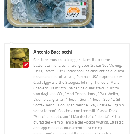
Antonio Bacciocchi
Scrittore, musicista, blogger. Ha militato come
batterista in una ventina di gruppi (tra cui Not Moving,
Link Quartet, Lilith), incidendo una cinquantina di dischi
e suonando in tutta Italia, Europa e USA e aprendo per
Clash, Iggy and the Stooges, Johnny Thunders, Manu
Chao etc. Ha scritto una decina di libri tra cui "Uscito
vivo dagli anni 80", "Mod Generations", "Paul Weller,
L’uomo cangiante", "Rock n Goal", "Rock n Spor"t, Gil
Scott-Heron Il Bob Dylan Nero" e "Ray Charles- Il genio
senza tempo". Collabora con i mensili “Classic Rock”,
"Vinile" e i quotidiani “Il Manifesto” e “Libertà”. E' tra i
giurati del Premio Tenco e del Rockol Awards. Da sedici
anni aggiorna quotidianamente il suo blog
www.tonyface.blogspot.it dove parla di musica,