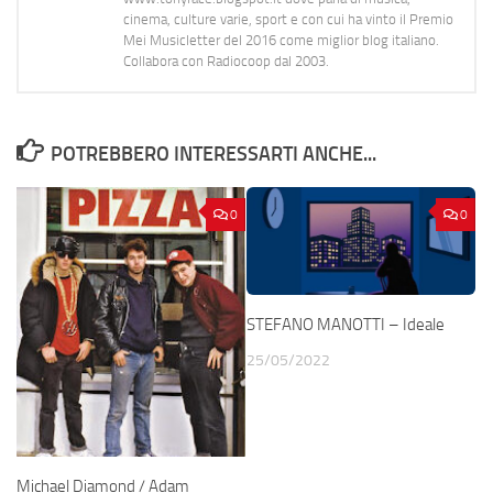
cinema, culture varie, sport e con cui ha vinto il Premio
Mei Musicletter del 2016 come miglior blog italiano.
Collabora con Radiocoop dal 2003.
POTREBBERO INTERESSARTI ANCHE...
0
0
STEFANO MANOTTI – Ideale
25/05/2022
Michael Diamond / Adam