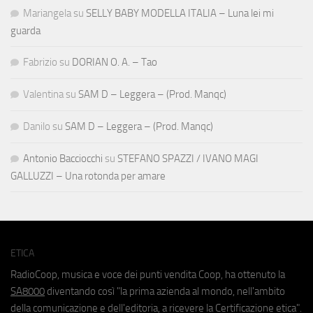
Mariangela
su
SELLY BABY MODELLA ITALIA – Luna lei mi
guarda
Fabrizio
su
DORIAN O. A. – Tao
Valentina
su
SAM D – Leggera – (Prod. Manqc)
Danilo
su
SAM D – Leggera – (Prod. Manqc)
Antonio Bacciocchi
su
STEFANO SPAZZI / IVANO MAGI
GALLUZZI – Una rotonda per amare
ETICA
RadioCoop, musica e voce dei punti vendita Coop, ha ottenuto la
SA8000
diventando così "la prima azienda al mondo, nell'ambito
della comunicazione e dell'editoria, a ricevere la Certificazione etica".