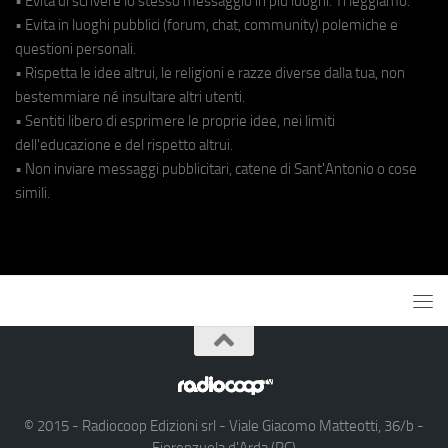
• Evita di scrivere lo stesso messaggio in più luoghi. Ti leggiamo.
• Evita in luoghi pubblici (forum, chat, community) polemiche e
questioni personali.
• Rispetta le idee altrui, le religioni e razze diverse dalla tua, non
bestemmiare né insultare altri utenti.
• Sentiti libero di esprimere le proprie idee, nei limiti
dell'educazione e del rispetto altrui.
• Non inviare messaggi pubblicitari, catene di Sant'Antonio o cose
simili.
© 2015 - Radiocoop Edizioni srl - Viale Giacomo Matteotti, 36/b -
Fiorenzuola d'Arda (PC)