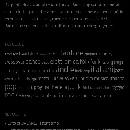
Dal punto di vista artistico e culturale, Radiocoop vanta un primato:
ascolta tutto quello che viene inviato in redazione, e appena può, lo
recensisce, e in alcuni casi, chiede collaborazione agli artisti.
Radiocoop sostiene l'arte, la cultura e la musica di ogni genere.
TAG CLOUD
cantautore
blues
beat
country
ambient
classica
bossa
elettronica
dance
folk
funk
crossover
garage
fusion
disco
indie
italiani
jazz
hip hop
Grunge;
hard rock
indie pop
new wave
metal;
nuova musica italiana
laPOP
lounge
kimura
pop
punk
rap
psichedelia
reggae
prog
post rock
r&b
rap italiano
rock
soul
sperimentale
trap
stoner
ska
swing
rockabilly
NETIQUETTE
• Evita di URLARE. Ti sentiamo.