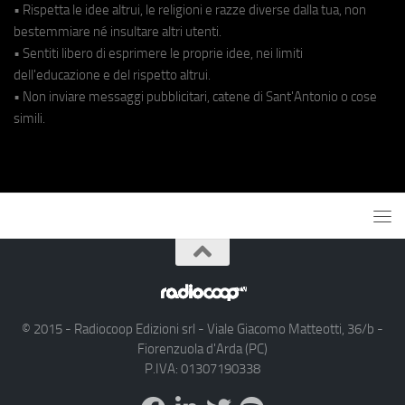
• Rispetta le idee altrui, le religioni e razze diverse dalla tua, non
bestemmiare né insultare altri utenti.
• Sentiti libero di esprimere le proprie idee, nei limiti
dell'educazione e del rispetto altrui.
• Non inviare messaggi pubblicitari, catene di Sant'Antonio o cose
simili.
© 2015 - Radiocoop Edizioni srl - Viale Giacomo Matteotti, 36/b -
Fiorenzuola d'Arda (PC)
P.IVA: 01307190338