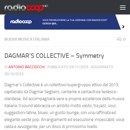
Salta al contenuto
NUOVA MUSICA ITALIANA
0
DAGMAR’S COLLECTIVE – Symmetry
DI
ANTONIO BACCIOCCHI
· PUBBLICATO
03/11/2025
· AGGIORNATO
30/10/2025
Dagmar’s Collective è un collettivo/supergruppo attivo dal 2013,
capitanato da Dagmar Segbers, cantante e cantautrice tedesco-
olandese. Ad accompagnarla vere e proprie eccellenze della musica
italiana. Il sound abbraccia un ambito molto vasto, tra jazz, soul,
suggestioni latine, blues, un gusto lounge, con una raffinata ed
elegante veste pop. Arrangiamenti ed esecuzione impeccabili, voce
calda e avvolgente, per un disco di primissimo livello.