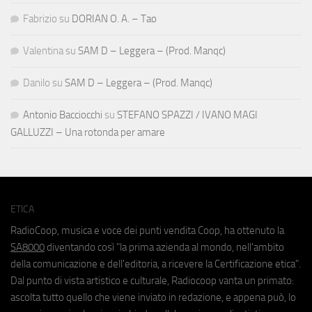
Fabrizio
su
DORIAN O. A. – Tao
Valentina
su
SAM D – Leggera – (Prod. Manqc)
Danilo
su
SAM D – Leggera – (Prod. Manqc)
Antonio Bacciocchi
su
STEFANO SPAZZI / IVANO MAGI
GALLUZZI – Una rotonda per amare
ETICA
RadioCoop, musica e voce dei punti vendita Coop, ha ottenuto la
SA8000
diventando così "la prima azienda al mondo, nell'ambito
della comunicazione e dell'editoria, a ricevere la Certificazione etica".
Dal punto di vista artistico e culturale, Radiocoop vanta un primato:
ascolta tutto quello che viene inviato in redazione, e appena può, lo