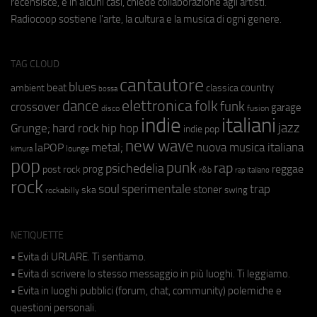
recensisce, e in alcuni casi, chiede collaborazione agli artisti.
Radiocoop sostiene l'arte, la cultura e la musica di ogni genere.
TAG CLOUD
cantautore
blues
beat
country
ambient
classica
bossa
elettronica
dance
folk
funk
crossover
garage
fusion
disco
indie
italiani
jazz
hip hop
Grunge;
hard rock
indie pop
new wave
metal;
nuova musica italiana
laPOP
lounge
kimura
pop
punk
rap
psichedelia
reggae
prog
post rock
r&b
rap italiano
rock
soul
sperimentale
trap
stoner
ska
swing
rockabilly
NETIQUETTE
• Evita di URLARE. Ti sentiamo.
• Evita di scrivere lo stesso messaggio in più luoghi. Ti leggiamo.
• Evita in luoghi pubblici (forum, chat, community) polemiche e
questioni personali.