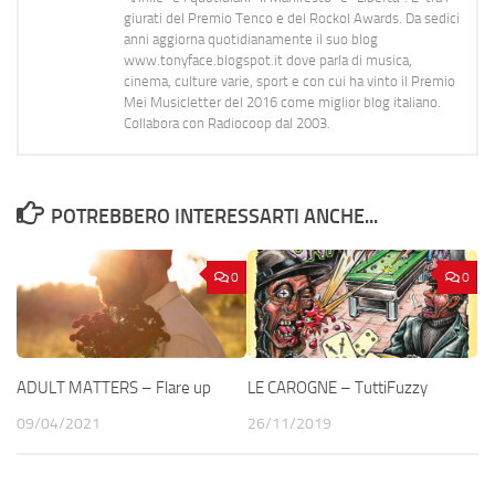
giurati del Premio Tenco e del Rockol Awards. Da sedici
anni aggiorna quotidianamente il suo blog
www.tonyface.blogspot.it dove parla di musica,
cinema, culture varie, sport e con cui ha vinto il Premio
Mei Musicletter del 2016 come miglior blog italiano.
Collabora con Radiocoop dal 2003.
POTREBBERO INTERESSARTI ANCHE...
0
0
ADULT MATTERS – Flare up
LE CAROGNE – TuttiFuzzy
09/04/2021
26/11/2019