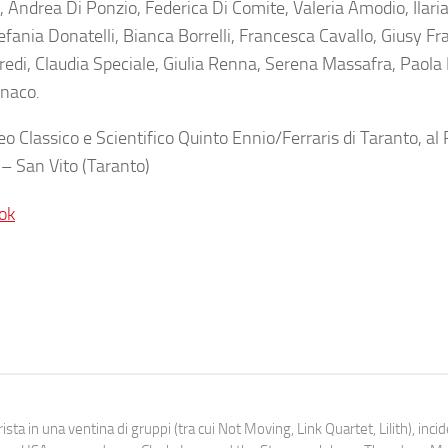
nì, Andrea Di Ponzio, Federica Di Comite, Valeria Amodio, Ilar
efania Donatelli, Bianca Borrelli, Francesca Cavallo, Giusy F
redi, Claudia Speciale, Giulia Renna, Serena Massafra, Paola
onaco.
eo Classico e Scientifico Quinto Ennio/Ferraris di Taranto, al
– San Vito (Taranto)
ok
ista in una ventina di gruppi (tra cui Not Moving, Link Quartet, Lilith), inc