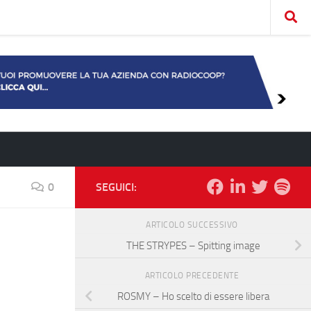
0
SEGUICI:
ARTICOLO SUCCESSIVO
THE STRYPES – Spitting image
ARTICOLO PRECEDENTE
ROSMY – Ho scelto di essere libera