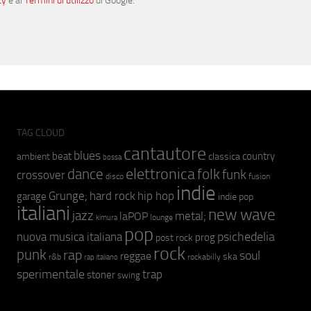
cy
e ai
Termini di utilizzo
di Google.
TAG CLOUD
cantautore
blues
beat
country
ambient
classica
bossa
elettronica
dance
folk
funk
crossover
fusion
disco
indie
hip hop
Grunge;
hard rock
garage
indie pop
italiani
new wave
jazz
metal;
laPOP
lounge
kimura
pop
psichedelia
nuova musica italiana
prog
post rock
rock
punk
rap
soul
reggae
ska
r&b
rockabilly
rap italiano
sperimentale
trap
stoner
swing