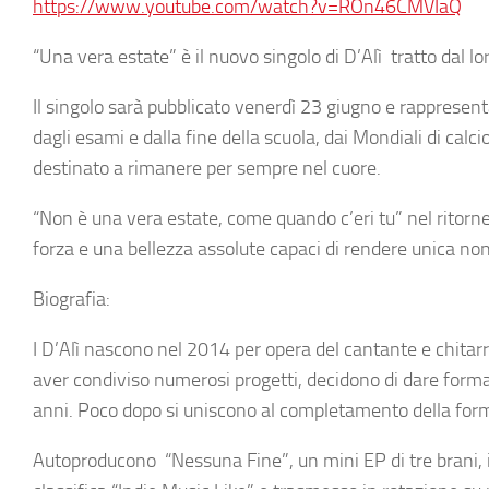
https://www.youtube.com/watch?v=ROn46CMVIaQ
“Una vera estate” è il nuovo singolo di D’Alì tratto dal 
Il singolo sarà pubblicato venerdì 23 giugno e rappresent
dagli esami e dalla fine della scuola, dai Mondiali di cal
destinato a rimanere per sempre nel cuore.
“Non è una vera estate, come quando c’eri tu” nel ritorn
forza e una bellezza assolute capaci di rendere unica non 
Biografia:
I
D’Alì
nascono nel 2014 per opera del cantante e chitar
aver condiviso numerosi progetti, decidono di dare forma
anni. Poco dopo si uniscono al completamento della form
Autoproducono
“Nessuna Fine”, un mini EP di tre brani, i