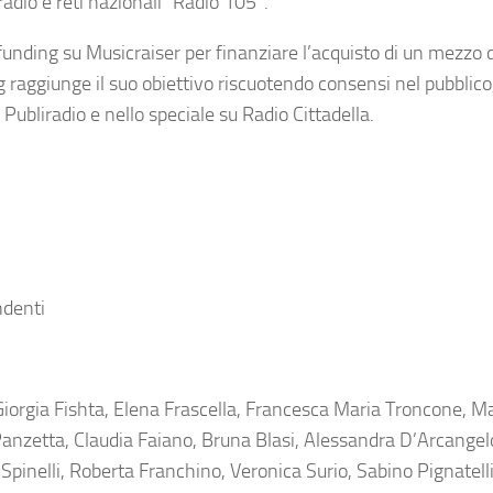
radio e reti nazionali
“Radio 105”
.
ding su Musicraiser per finanziare l’acquisto di un mezzo d
 raggiunge il suo obiettivo riscuotendo consensi nel pubblico
o
Publiradio
e nello speciale su
Radio Cittadella
.
ndenti
Giorgia Fishta, Elena Frascella, Francesca Maria Troncone, M
Panzetta, Claudia Faiano, Bruna Blasi, Alessandra D’Arcangel
 Spinelli, Roberta Franchino, Veronica Surio, Sabino Pignatell