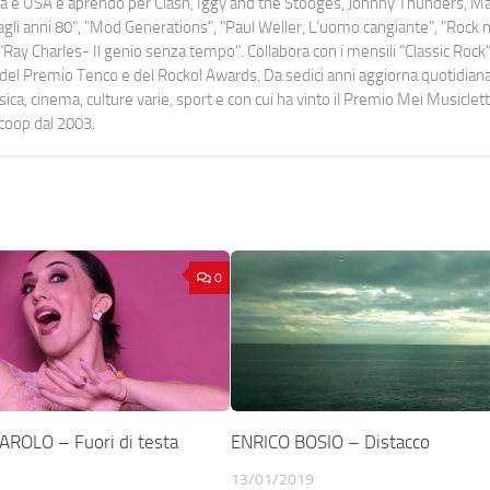
uropa e USA e aprendo per Clash, Iggy and the Stooges, Johnny Thunders, 
o dagli anni 80", "Mod Generations", "Paul Weller, L’uomo cangiante", "Rock n
Ray Charles- Il genio senza tempo". Collabora con i mensili “Classic Rock”,
urati del Premio Tenco e del Rockol Awards. Da sedici anni aggiorna quotidia
a, cinema, culture varie, sport e con cui ha vinto il Premio Mei Musiclett
ocoop dal 2003.
0
ROLO – Fuori di testa
ENRICO BOSIO – Distacco
13/01/2019