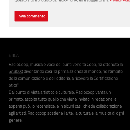
Questo sito è protetto da reCAPTCHA, ed è soggetto alla
Privacy Poli
ETICA
RadioCoop, musica e voce dei punti vendita Coop, ha ottenuto la
SA8000
diventando così "la prima azienda al mondo, nell'ambito
della comunicazione e dell'editoria, a ricevere la Certificazione
etica".
Dal punto di vista artistico e culturale, Radiocoop vanta un
primato: ascolta tutto quello che viene inviato in redazione, e
appena può, lo recensisce, e in alcuni casi, chiede collaborazione
agli artisti. Radiocoop sostiene l'arte, la cultura e la musica di ogni
genere.