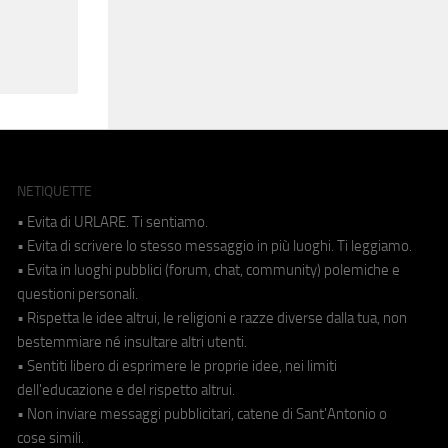
NETIQUETTE
• Evita di URLARE. Ti sentiamo.
• Evita di scrivere lo stesso messaggio in più luoghi. Ti leggiamo.
• Evita in luoghi pubblici (forum, chat, community) polemiche e
questioni personali.
• Rispetta le idee altrui, le religioni e razze diverse dalla tua, non
bestemmiare né insultare altri utenti.
• Sentiti libero di esprimere le proprie idee, nei limiti
dell'educazione e del rispetto altrui.
• Non inviare messaggi pubblicitari, catene di Sant'Antonio o
cose simili.