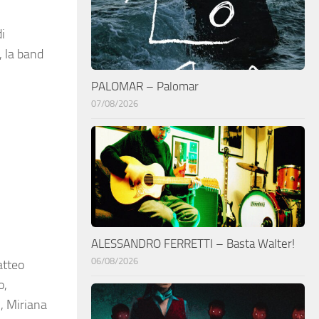
i
, la band
PALOMAR – Palomar
07/08/2026
ALESSANDRO FERRETTI – Basta Walter!
06/08/2026
atteo
o,
i, Miriana