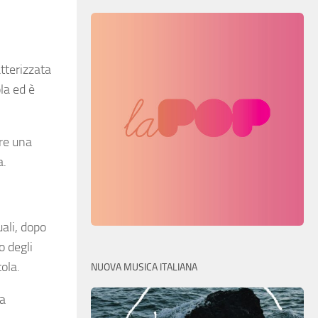
tterizzata
la ed è
ore una
a.
quali, dopo
o degli
tola
.
NUOVA MUSICA ITALIANA
la