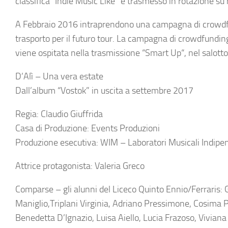
classifica “Indie Music Like” e trasmesso in rotazione su 
A Febbraio 2016 intraprendono una campagna di crowdfun
trasporto per il futuro tour. La campagna di crowdfunding
viene ospitata nella trasmissione “
Smart Up
“, nel salott
D’Alì – Una vera estate
Dall’album “Vostok” in uscita a settembre 2017
Regia: Claudio Giuffrida
Casa di Produzione: Events Produzioni
Produzione esecutiva: WIM – Laboratori Musicali Indipe
Attrice protagonista: Valeria Greco
Comparse – gli alunni del Liceco Quinto Ennio/Ferraris: 
Maniglio,Triplani Virginia, Adriano Pressimone, Cosima 
Benedetta D’Ignazio, Luisa Aiello, Lucia Frazoso, Viviana