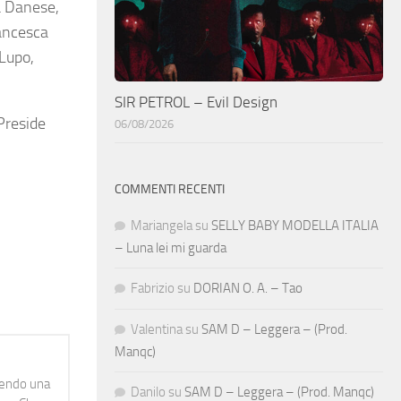
ia Danese,
rancesca
 Lupo,
SIR PETROL – Evil Design
 Preside
06/08/2026
COMMENTI RECENTI
Mariangela
su
SELLY BABY MODELLA ITALIA
– Luna lei mi guarda
Fabrizio
su
DORIAN O. A. – Tao
Valentina
su
SAM D – Leggera – (Prod.
Manqc)
idendo una
Danilo
su
SAM D – Leggera – (Prod. Manqc)