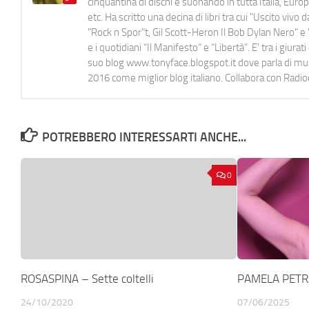
cinquantina di dischi e suonando in tutta Italia, E
etc. Ha scritto una decina di libri tra cui "Uscito viv
"Rock n Spor"t, Gil Scott-Heron Il Bob Dylan Nero" e "
e i quotidiani “Il Manifesto” e “Libertà”. E' tra i gi
suo blog www.tonyface.blogspot.it dove parla di music
2016 come miglior blog italiano. Collabora con Radi
POTREBBERO INTERESSARTI ANCHE...
0
ROSASPINA – Sette coltelli
PAMELA PETRA
24/10/2020
07/06/2025