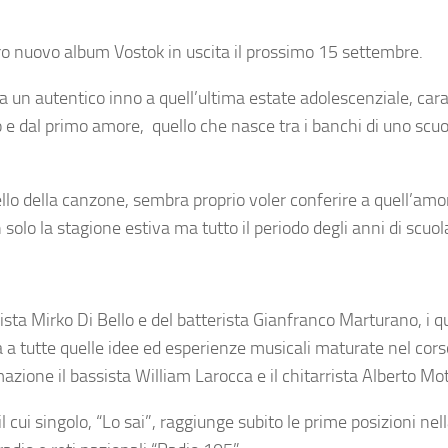
loro nuovo album Vostok in uscita il prossimo 15 settembre.
a un autentico inno a quell’ultima estate adolescenziale, cara
cio e dal primo amore, quello che nasce tra i banchi di uno scuo
ello della canzone, sembra proprio voler conferire a quell’am
solo la stagione estiva ma tutto il periodo degli anni di scuol
rista
Mirko Di Bello
e del batterista
Gianfranco Marturano
, i 
 a tutte quelle idee ed esperienze musicali maturate nel cors
azione il bassista
William Larocca
e il chitarrista
Alberto Mo
l cui singolo, “Lo sai”, raggiunge subito le prime posizioni nel