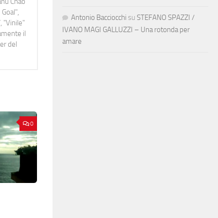
Manu Chao
 Goal",
Antonio Bacciocchi
su
STEFANO SPAZZI /
 "Vinile"
IVANO MAGI GALLUZZI – Una rotonda per
namente il
amare
er del
0